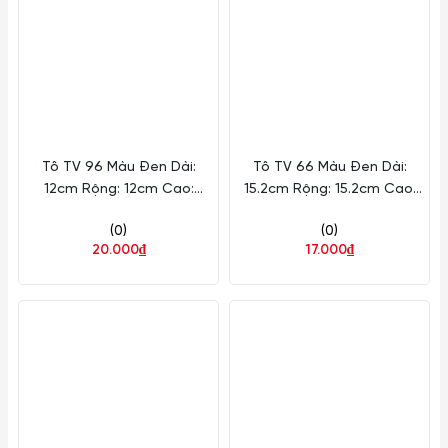
Tô TV 96 Màu Đen Dài:
Tô TV 66 Màu Đen Dài:
12cm Rộng: 12cm Cao:
15.2cm Rộng: 15.2cm Cao:
4.9cm Fataco Nhựa MD
4.6cm Fataco Nhựa MD
(0)
(0)
TV96
TV66
20.000₫
17.000₫