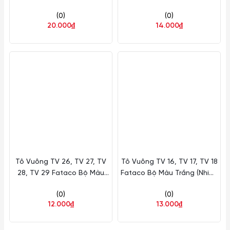
4.9cm Fataco Nhựa MN
Fataco Nhựa
(0)
(0)
TV96
20.000₫
14.000₫
Tô Vuông TV 26, TV 27, TV
Tô Vuông TV 16, TV 17, TV 18
28, TV 29 Fataco Bộ Màu
Fataco Bộ Màu Trắng (Nhiều
Trắng (Nhiều Size) Nhựa
Size) Nhựa
(0)
(0)
12.000₫
13.000₫