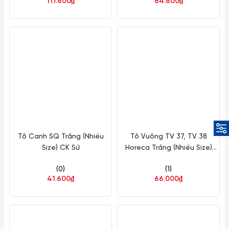
117.800₫
64.800₫
Tô Canh SQ Trắng (Nhiều
Tô Vuông TV 37, TV 38
Size) CK Sứ
Horeca Trắng (Nhiều Size)
Fataco Nhựa
(0)
(1)
41.600₫
66.000₫