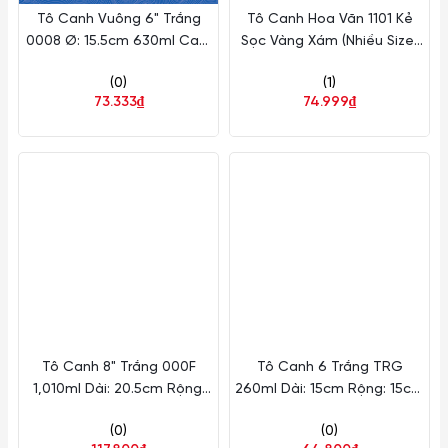
Tô Canh Vuông 6" Trắng
Tô Canh Hoa Văn 1101 Kẻ
0008 Ø: 15.5cm 630ml Cao:
Sọc Vàng Xám (Nhiều Size)
6cm CK Sứ CK SQL64
CK Sứ
(0)
(1)
73.333₫
74.999₫
Tô Canh 8" Trắng 000F
Tô Canh 6 Trắng TRG
1,010ml Dài: 20.5cm Rộng:
260ml Dài: 15cm Rộng: 15cm
20.5cm Cao: 6.2cm CK Sứ
Cao: 4.3cm CK Sứ CK
(0)
(0)
CK SQC84 TRG
SQD64 TRG