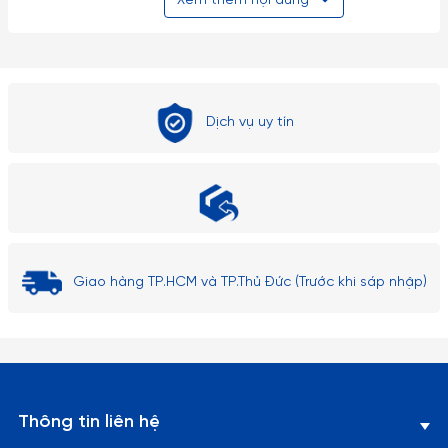
Xem thêm nội dung
Tóm lại, cái tô hình vuông có nhiều lợi ích và được sử dụng
phổ biến trong việc đựng và phục vụ thức ăn.
Dịch vụ uy tín
Giao hàng TP.HCM và TP.Thủ Đức (Trước khi sáp nhập)
Thông tin liên hệ