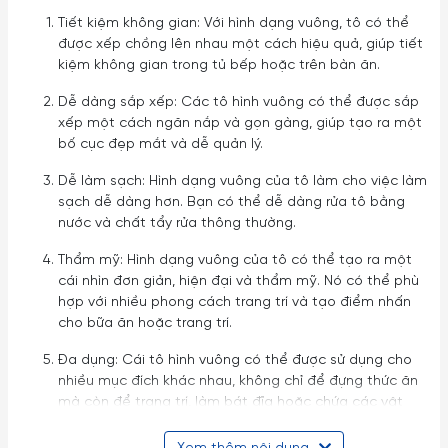
Tiết kiệm không gian: Với hình dạng vuông, tô có thể
được xếp chồng lên nhau một cách hiệu quả, giúp tiết
kiệm không gian trong tủ bếp hoặc trên bàn ăn.
Dễ dàng sắp xếp: Các tô hình vuông có thể được sắp
xếp một cách ngăn nắp và gọn gàng, giúp tạo ra một
bố cục đẹp mắt và dễ quản lý.
Dễ làm sạch: Hình dạng vuông của tô làm cho việc làm
sạch dễ dàng hơn. Bạn có thể dễ dàng rửa tô bằng
nước và chất tẩy rửa thông thường.
Thẩm mỹ: Hình dạng vuông của tô có thể tạo ra một
cái nhìn đơn giản, hiện đại và thẩm mỹ. Nó có thể phù
hợp với nhiều phong cách trang trí và tạo điểm nhấn
cho bữa ăn hoặc trang trí.
Đa dụng: Cái tô hình vuông có thể được sử dụng cho
nhiều mục đích khác nhau, không chỉ để đựng thức ăn
mà còn để trang trí, làm bát đĩa hoặc chứa các vật
dụng khác.