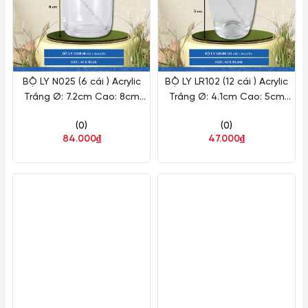
BỘ LY N025 (6 cái ) Acrylic
BỘ LY LR102 (12 cái ) Acrylic
Trắng Ø: 7.2cm Cao: 8cm
Trắng Ø: 4.1cm Cao: 5cm
Fataco Nhựa ACR BL25
Fataco Nhựa ACR BL102
(0)
(0)
84.000₫
47.000₫