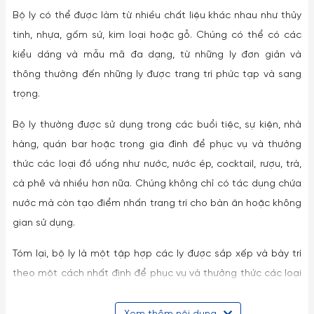
Bộ ly có thể được làm từ nhiều chất liệu khác nhau như thủy
tinh, nhựa, gốm sứ, kim loại hoặc gỗ. Chúng có thể có các
kiểu dáng và mẫu mã đa dạng, từ những ly đơn giản và
thông thường đến những ly được trang trí phức tạp và sang
trọng.
Bộ ly thường được sử dụng trong các buổi tiệc, sự kiện, nhà
hàng, quán bar hoặc trong gia đình để phục vụ và thưởng
thức các loại đồ uống như nước, nước ép, cocktail, rượu, trà,
cà phê và nhiều hơn nữa. Chúng không chỉ có tác dụng chứa
nước mà còn tạo điểm nhấn trang trí cho bàn ăn hoặc không
gian sử dụng.
Tóm lại, bộ ly là một tập hợp các ly được sắp xếp và bày trí
theo một cách nhất định để phục vụ và thưởng thức các loại
đồ uống. Chúng có nhiều kiểu dáng, chất liệu và được sử
dụng trong nhiều mục đích khác nhau.