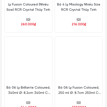
Ly Fusion Coloured (Nhiều
Bộ 4 Ly Mixology Nhiều Size
Size) RCR Crystal Thủy Tinh
RCR Crystal Thủy Tinh
(0)
(0)
260.000₫
216.000₫
Bộ 06 Ly Brillante Coloured,
Bộ 06 Ly Fusion Coloured,
340ml Ø: 8.2cm 340ml C:
250 ml Ø: 8.7cm 250ml C:
9.4cm 6 Cái/Hộp RCR
21cm 6 Cái/Hộp RCR
(0)
(0)
Crystal Thủy Tinh RCR
Crystal Thủy Tinh RCR