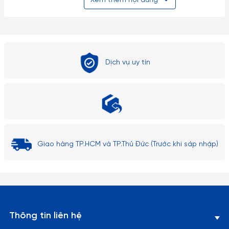
Xem thêm nội dung
TẠI SAO PHẢI DÙNG BỘ LY
Dùng bộ ly có một số lợi ích và ưu điểm, dưới đây là một số lí
do tại sao nên sử dụng bộ ly:
Dịch vụ uy tín
Thẩm mỹ và trang trí: Bộ ly giúp tạo điểm nhấn trang trí
cho bàn ăn hoặc không gian sử dụng. Chúng có thể có
các kiểu dáng và mẫu mã đa dạng, từ những ly đơn
giản và thông thường đến những ly được trang trí phức
tạp và sang trọng. Bộ ly đẹp mắt và phù hợp với không
Giao hàng TP.HCM và TP.Thủ Đức (Trước khi sáp nhập)
gian sẽ tạo ra một không gian ăn uống trang nhã và
thu hút.
Tiện lợi và dễ sử dụng: Bộ ly giúp tiện lợi và dễ sử dụng
trong việc phục vụ và thưởng thức các loại đồ uống.
Thông tin liên hệ
Chúng có kích thước và kiểu dáng phù hợp để dễ dàng