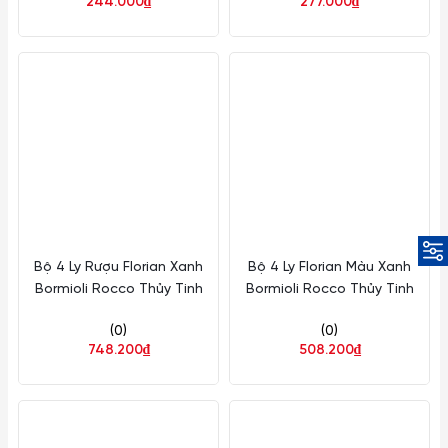
244.000₫
277.000₫
27625020006
26014020106
Bộ 4 Ly Rượu Florian Xanh
Bộ 4 Ly Florian Màu Xanh
Bormioli Rocco Thủy Tinh
Bormioli Rocco Thủy Tinh
(0)
(0)
748.200₫
508.200₫