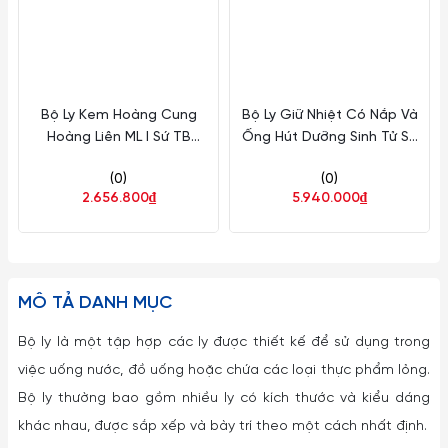
Bộ Ly Kem Hoàng Cung
Bộ Ly Giữ Nhiệt Có Nắp Và
Hoàng Liên ML I Sứ TB
Ống Hút Dưỡng Sinh Tử Sa
21112046003
Nâu 480ml ML I Sứ TB
(0)
(0)
214888504H06
2.656.800₫
5.940.000₫
MÔ TẢ DANH MỤC
Bộ ly là một tập hợp các ly được thiết kế để sử dụng trong
việc uống nước, đồ uống hoặc chứa các loại thực phẩm lỏng.
Bộ ly thường bao gồm nhiều ly có kích thước và kiểu dáng
khác nhau, được sắp xếp và bày trí theo một cách nhất định.