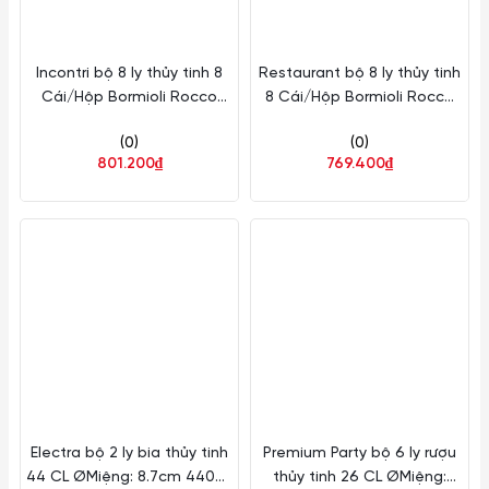
Incontri bộ 8 ly thủy tinh 8
Restaurant bộ 8 ly thủy tinh
Cái/Hộp Bormioli Rocco
8 Cái/Hộp Bormioli Rocco
Thủy Tinh 194182S03021990
Thủy Tinh 196190S03021990
(0)
(0)
801.200₫
769.400₫
Electra bộ 2 ly bia thủy tinh
Premium Party bộ 6 ly rượu
44 CL ØMiệng: 8.7cm 440ml
thủy tinh 26 CL ØMiệng: