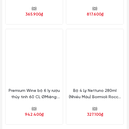
Cao: 18.6cm 2 Cái/Hộp
7.8cm 260ml Cao: 24.5cm 6
(0)
(0)
Bormioli Rocco Thủy Tinh
Cái/Hộp Bormioli Rocco
365.900₫
817.600₫
192348G41021990
Thủy Tinh
170061G42021990
Premium Wine bộ 6 ly rượu
Bộ 4 Ly Nettuno 280ml
thủy tinh 60 CL ØMiệng:
(Nhiều Màu) Bormioli Rocco
9.5cm 600ml Cao: 23.8cm 6
Thủy Tinh
(0)
(0)
Cái/Hộp Bormioli Rocco
942.400₫
327.100₫
Thủy Tinh
170041GZD021990