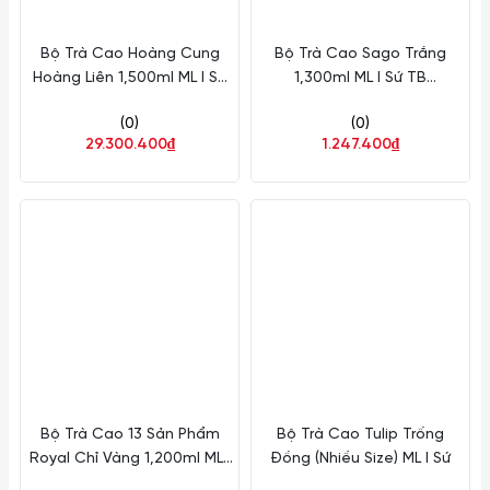
Bộ Trà Cao Hoàng Cung
Bộ Trà Cao Sago Trắng
Hoàng Liên 1,500ml ML I Sứ
1,300ml ML I Sứ TB
TB 68152446003
01130100003
(0)
(0)
29.300.400₫
1.247.400₫
Bộ Trà Cao 13 Sản Phẩm
Bộ Trà Cao Tulip Trống
Royal Chỉ Vàng 1,200ml ML I
Đồng (Nhiều Size) ML I Sứ
Sứ TB 01120301403