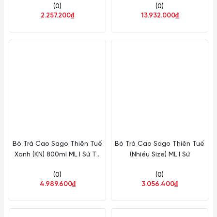
(0)
(0)
2.257.200₫
13.932.000₫
Bộ Trà Cao Sago Thiên Tuế
Bộ Trà Cao Sago Thiên Tuế
Xanh (KN) 800ml ML I Sứ TB
(Nhiều Size) ML I Sứ
01080139203
(0)
(0)
4.989.600₫
3.056.400₫