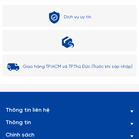
bỏ lá trà sau khi trà đã được pha xong. Một số bộ
trà có trà lọc gắn sẵn trên ấm trà.
Dịch vụ uy tín
Muỗng trà
:
Muỗng dùng để múc trà khô hoặc khuấy trà.
Muỗng trà có thể được làm từ inox, gỗ hoặc
silicone.
Bình giữ nhiệt
:
Giao hàng TP.HCM và TP.Thủ Đức (Trước khi sáp nhập)
Một số bộ trà có bình giữ nhiệt để giữ trà nóng
lâu hơn, giúp người dùng có thể thưởng thức trà
trong thời gian dài mà không bị nguội.
Đĩa đựng trà
:
Thông tin liên hệ
Dùng để đựng các tách trà hoặc các phụ kiện
Thông tin
khác, giúp giữ cho bàn trà gọn gàng và đẹp mắt.
Bình nước
:
Chính sách