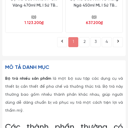
Vàng 470ml ML I Sứ TB
Ngà 450ml ML I Sứ TB
68470301403
01459800003
(0)
(0)
1.123.200₫
637.200₫
1
2
3
4
MÔ TẢ DANH MỤC
Bộ trà nhiều sản phẩm
là một bộ sưu tập các dụng cụ và
thiết bị cần thiết để pha chế và thưởng thức trà. Bộ trà này
thường bao gồm nhiều thành phần khác nhau, giúp người
dùng dễ dàng chuẩn bị và phục vụ trà một cách tiện lợi và
thẩm mỹ.
Các thành phần thường có