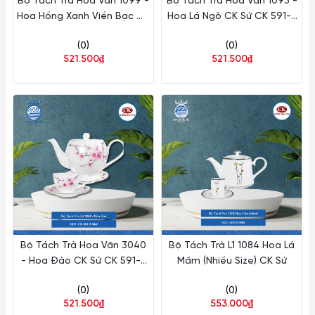
Bộ Tách Trà Hoa Văn 1099 -
Bộ Tách Trà Hoa Văn 1093 -
Hoa Hồng Xanh Viền Bạc CK
Hoa Lá Ngò CK Sứ CK 591-7
Sứ CK 591-7 1099
1093
(0)
(0)
521.500₫
521.500₫
Bộ Tách Trà Hoa Văn 3040
Bộ Tách Trà L1 1084 Hoa Lá
- Hoa Đào CK Sứ CK 591-7
Mầm (Nhiều Size) CK Sứ
3040
(0)
(0)
521.500₫
553.000₫