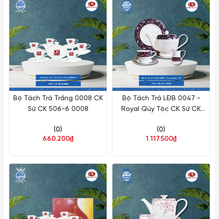
Bộ Tách Trà Trắng 0008 CK
Bộ Tách Trà LĐB 0047 -
Sứ CK 506-6 0008
Royal Qúy Tộc CK Sứ CK
591-7 0047
(0)
(0)
660.200₫
1.117.500₫