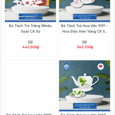
Bộ Tách Trà Trắng (Nhiều
Bộ Tách Trà Hoa Văn 1091 -
Size) CK Sứ
Hoa Đào Viền Vàng CK Sứ
CK 546-7 1091
(0)
(0)
442.500₫
543.700₫