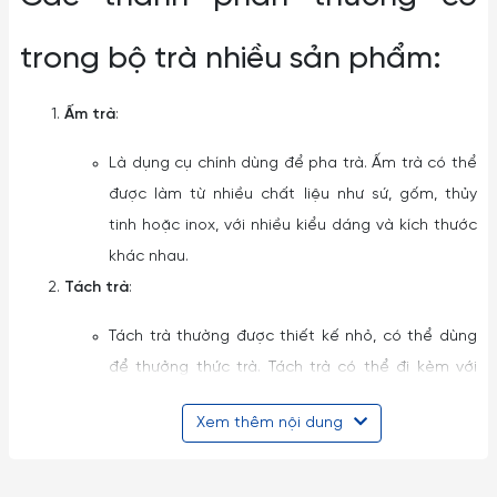
trong bộ trà nhiều sản phẩm:
Ấm trà
:
Là dụng cụ chính dùng để pha trà. Ấm trà có thể
được làm từ nhiều chất liệu như sứ, gốm, thủy
tinh hoặc inox, với nhiều kiểu dáng và kích thước
khác nhau.
Tách trà
:
Tách trà thường được thiết kế nhỏ, có thể dùng
để thưởng thức trà. Tách trà có thể đi kèm với
đĩa nhỏ để đặt tách lên.
Xem thêm nội dung
Trà lọc
:
Dụng cụ này được sử dụng để lọc trà, giúp loại