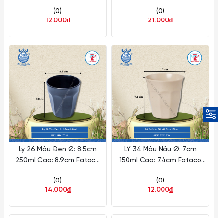
Nhựa MD LY 34
Nhựa MD LY 27
(0)
(0)
12.000₫
21.000₫
Ly 26 Màu Đen Ø: 8.5cm
LY 34 Màu Nâu Ø: 7cm
250ml Cao: 8.9cm Fataco
150ml Cao: 7.4cm Fataco
Nhựa MD LY 26
Nhựa MN LY34
(0)
(0)
14.000₫
12.000₫