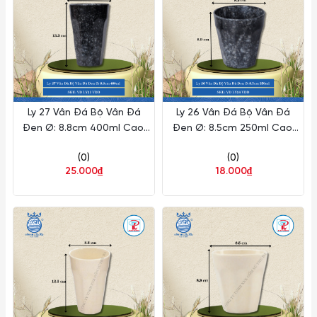
Ly 27 Vân Đá Bộ Vân Đá
Ly 26 Vân Đá Bộ Vân Đá
Đen Ø: 8.8cm 400ml Cao:
Đen Ø: 8.5cm 250ml Cao:
13.3cm Fataco Nhựa VD
8.9cm Fataco Nhựa VD LY26
(0)
(0)
LY27 VDD
VDD
25.000₫
18.000₫