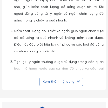
Ngấn: Ngấn ở đáy ly được thiết kế để tạo ra một lỗ
nhỏ, giúp kiểm soát lượng đồ uống được rót ra. Khi
người dùng uống từ ly, ngấn sẽ ngăn chặn lượng đồ
uống trong ly chảy ra quá nhanh.
Kiểm soát lượng đổ: Thiết kế ngấn giúp ngăn chặn việc
đổ đồ uống ra quá nhanh và không kiểm soát được.
Điều này đặc biệt hữu ích khi phục vụ các loại đồ uống
có nhiều phụ gia hoặc đá.
Tiện lợi: Ly ngấn thường được sử dụng trong các quán
bar, nhà hàng hoặc các sự kiện để phục vụ các loại
cocktail hoặc đồ uống phức tạp. Thiết kế ngấn giúp
Xem thêm nội dung
người phục vụ dễ dàng kiểm soát lượng đổ và tạo ra
các loại đồ uống chất lượng.
Ly ngấn có thể được làm từ các vật liệu như thủy tinh, nhựa,
hay kim loại và có nhiều kích thước và kiểu dáng khác nhau