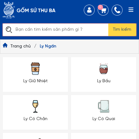
0
Tìm kiếm
Trang chủ
/
Ly Ngấn
Ly Giữ Nhiệt
Ly Bầu
Ly Có Chân
Ly Có Quai