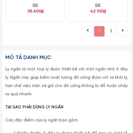
(0)
(0)
Italia Glassware LIB
38.600₫
42.100₫
11000620
1
2
MÔ TẢ DANH MỤC
Ly ngấn là một loại ly được thiết kế với một ngấn nhỏ ở đáy
ly. Ngấn này giúp kiểm soát lượng đồ uống được rót ra khỏi ly,
hạn chế việc tràn và giữ cho đồ uống không bị đổ hoặc chảy
ra quá nhanh.
TẠI SAO PHẢI DÙNG LY NGẤN
Các đặc điểm của ly ngấn bao gồm: