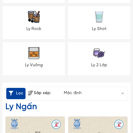
Ly Rock
Ly Shot
Ly Vuông
Ly 2 Lớp
Sắp xếp:
Mặc định
Lọc
Ly Ngấn