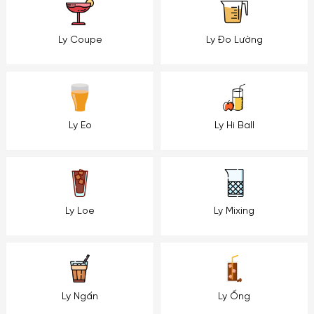
Ly Coupe
Ly Đo Lường
Ly Eo
Ly Hi Ball
Ly Loe
Ly Mixing
Ly Ngấn
Ly Ống