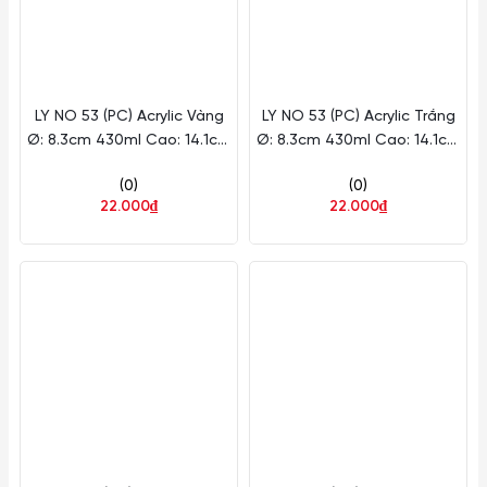
LY NO 53 (PC) Acrylic Vàng
LY NO 53 (PC) Acrylic Trắng
Ø: 8.3cm 430ml Cao: 14.1cm
Ø: 8.3cm 430ml Cao: 14.1cm
Fataco Nhựa ACR NO53 V
Fataco Nhựa ACR NO53
(0)
(0)
22.000₫
22.000₫