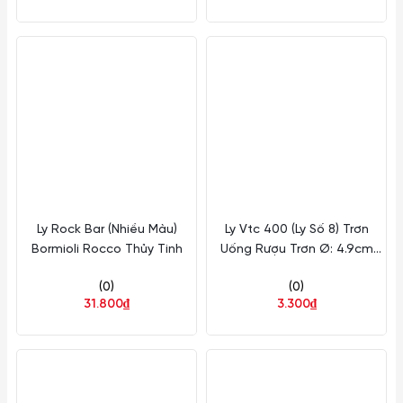
Ly Rock Bar (Nhiều Màu)
Ly Vtc 400 (Ly Số 8) Trơn
Bormioli Rocco Thủy Tinh
Uống Rượu Trơn Ø: 4.9cm
50ml Cao: 5.7cm 72
(0)
(0)
Cái/Thùng 6 Cái/Hộp Lotus
31.800₫
3.300₫
Glass Thủy Tinh VTC 08