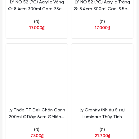
LY NO 52 (PC) Acrylic Vàng
LY NO 52 (PC) Acrylic Trắng
Ø: 8.4cm 300ml Cao: 9.5cm
Ø: 8.4cm 300ml Cao: 9.5cm
Fataco Nhựa ACR NO52 V
Fataco Nhựa ACR NO52
(0)
(0)
17.000₫
17.000₫
Ly Thấp TT Deli Chân Cạnh
Ly Granity (Nhiều Size)
200ml ØĐáy: 6cm ØMiệng:
Luminarc Thủy Tinh
8cm 200ml Cao: 8cm 48
(0)
(0)
Cái/Thùng LU Y5012
7.300₫
21.700₫