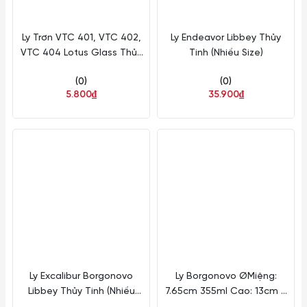
Ly Trơn VTC 401, VTC 402,
Ly Endeavor Libbey Thủy
VTC 404 Lotus Glass Thủy
Tinh (Nhiều Size)
Tinh
(0)
(0)
5.800₫
35.900₫
Ly Excalibur Borgonovo
Ly Borgonovo ØMiệng:
Libbey Thủy Tinh (Nhiều
7.65cm 355ml Cao: 13cm 6
Size)
Cái/Thùng Libbey Thuỷ tinh