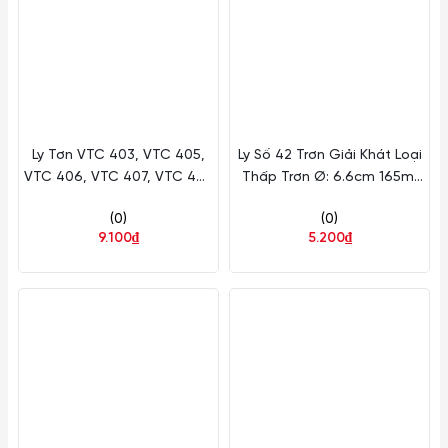
Ly Tơn VTC 403, VTC 405,
Ly Số 42 Trơn Giải Khát Loại
VTC 406, VTC 407, VTC 408
Thấp Trơn Ø: 6.6cm 165ml
Lotus Glass Thủy Tinh
Cao: 8.3cm 72 Cái/Thùng 6
(0)
(0)
Cái/Hộp Lotus Glass Thủy
9.100₫
5.200₫
Tinh VTC 42