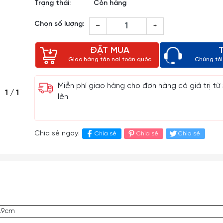
Trạng thái:
Còn hàng
Chọn số lượng:
–
+
ĐẶT MUA
Giao hàng tận nơi toàn quốc
Chúng tôi 
Miễn phí giao hàng cho đơn hàng có giá trị từ
1
/
1
lên
Chia sẻ ngay:
Chia sẻ
Chia sẻ
Chia sẻ
4.9cm