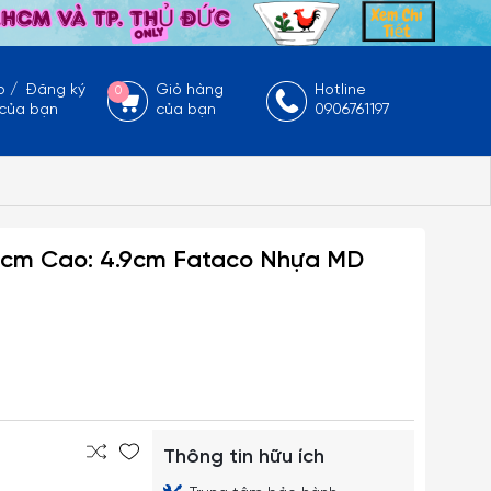
p
/
Đăng ký
Giỏ hàng
Hotline
0
 của bạn
của bạn
0906761197
12cm Cao: 4.9cm Fataco Nhựa MD
Thông tin hữu ích