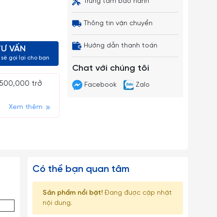
Trung tâm bảo hành
Thông tin vận chuyển
Hướng dẫn thanh toán
TƯ VẤN
sẽ gọi lại cho bạn
Chat với chúng tôi
 500,000 trở
Facebook
Zalo
Xem thêm
Có thể bạn quan tâm
Sản phẩm nổi bật!
Đang được cập nhật
nội dung.