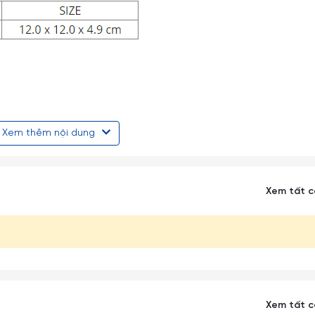
 sản xuất dụng cụ nấu ăn, các loại muỗng đĩa, sản phẩm nhựa , 
 khác.
Xem thêm nội dung
rung tâm SGS theo tiêu chuẩn FDA và được kiểm tra tại Trung T
o tiêu chuẩn QCVN 12-1:2011/BYT, chứng nhận an toàn vệ sinh khi
Xem tất 
sử dụng an toàn trong môi trường từ nhiệt độ -20oC đến 100oC.
bị nứt nẻ hoặc bị hư hỏng trên bề mặt của sản phẩm.
Xem tất 
m nhựa melamine.