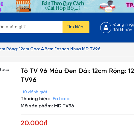
Đăng nhậ
Tìm kiếm
Tài khoản
2cm Rộng: 12cm Cao: 4.9cm Fataco Nhựa MD TV96
Tô TV 96 Màu Đen Dài: 12cm Rộng: 
TV96
(0 đánh giá)
Thương hiệu:
Fataco
Mã sản phẩm: MD TV96
20.000₫