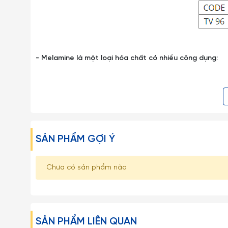
- Melamine là một loại hóa chất có nhiều công dụng:
Tại Hoa Kỳ,
melamine
được chấp thuận cho sử dụng trong
bìa giấy, chất phủ công nghiệp, và trong những vật dụng
Sản phẩm của công ty Fataco cũng được kiểm tra tại T
thuật tiêu chuẩn đo lường chất lượng 3 ở Việt Nam the
SẢN PHẨM GỢI Ý
xúc với thực phẩm.
Chưa có sản phẩm nào
Đối với các sản phẩm
melamine
, chúng tôi khuyến cáo 
- Tư vấn cho người tiêu dùng:
Không sử dụng những sản phẩm nhựa melamine đã 
SẢN PHẨM LIÊN QUAN
Không đun nóng hoặc nấu thức ăn trong sản phẩ