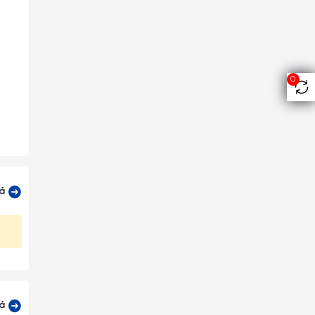
0
giấy,
âm kỹ
 tiếp
cả
cả