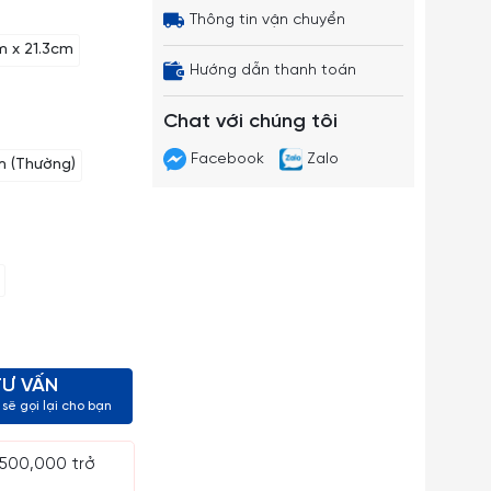
Thông tin vận chuyển
m x 21.3cm
Hướng dẫn thanh toán
Chat với chúng tôi
Facebook
Zalo
m (Thường)
TƯ VẤN
sẽ gọi lại cho bạn
 500,000 trở