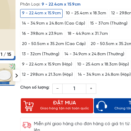
Phân Loại:
9 - 22.4cm x 15.9cm
9 - 22.4cm x 15.9cm
10 - 25.4cm x 18.3cm
12 - 29.8c
14 - 34.9cm x 24.8cm (Cao Cấp)
15 - 37cm (Thường)
16 - 39.8cm x 23.9cm
18 - 44.9cm x 31.7cm
20 - 50.5cm x 35.2cm (Cao Cấp)
20 - 50.5cm x 35.2c
1
/
15
13 - 32cm (Thường)
14 - 34.9cm x 24.8cm (Thường)
9 - 22.4cm x 15.9cm (Hộp)
10 - 25.4cm x 18.3cm (Hộp)
12 - 29.8cm x 21.3cm (Hộp)
14 - 34.9cm x 24.8cm (Hộp)
Chọn số lượng:
–
+
ĐẶT MUA
Giao hàng tận nơi toàn quốc
Chúng tôi 
Miễn phí giao hàng cho đơn hàng có giá trị từ
lên