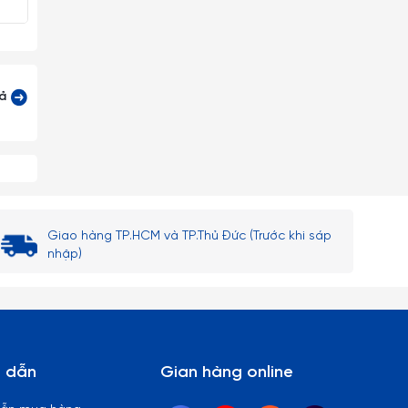
cả
Giao hàng TP.HCM và TP.Thủ Đức (Trước khi sáp
nhập)
 dẫn
Gian hàng online