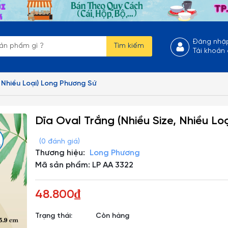
Đăng nhậ
Tìm kiếm
Tài khoản
, Nhiều Loại) Long Phương Sứ
Dĩa Oval Trắng (Nhiều Size, Nhiều L
(0 đánh giá)
Thương hiệu:
Long Phương
Mã sản phẩm: LP AA 3322
48.800₫
Trạng thái:
Còn hàng