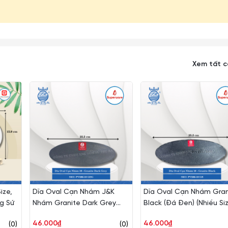
Xem tất 
ize,
Dĩa Oval Cạn Nhám J&K
Dĩa Oval Cạn Nhám Gran
g Sứ
Nhám Granite Dark Grey
Black (Đá Đen) (Nhiều Si
(Xám Granite) (Nhiều Size)
Superware Nhựa
46.000₫
46.000₫
(0)
(0)
Superware Nhựa