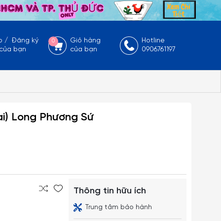
p
/
Đăng ký
Giỏ hàng
Hotline
0
 của bạn
của bạn
0906761197
oại) Long Phương Sứ
Thông tin hữu ích
Trung tâm bảo hành