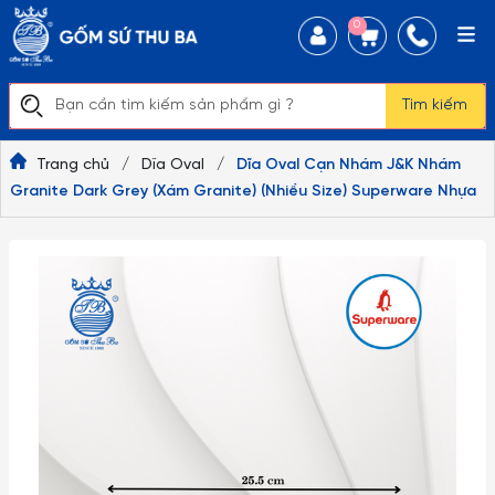
0
Tìm kiếm
Trang chủ
/
Dĩa Oval
/
Dĩa Oval Cạn Nhám J&K Nhám
Granite Dark Grey (Xám Granite) (Nhiều Size) Superware Nhựa