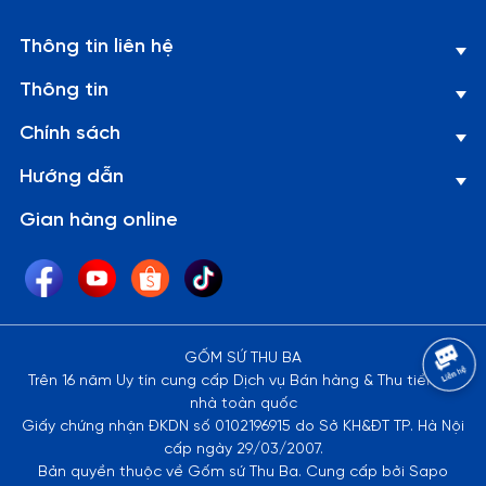
Thông tin liên hệ
Thông tin
Chính sách
Hướng dẫn
Gian hàng online
GỐM SỨ THU BA
Trên 16 năm Uy tín cung cấp Dịch vụ Bán hàng & Thu tiền tại
nhà toàn quốc
Dĩa oval cạn nhám thuộc dòng sản phẩm J&K.
Giấy chứng nhận ĐKDN số 0102196915 do Sở KH&ĐT TP. Hà Nội
cấp ngày 29/03/2007.
Sản phẩm có bề mặt nhám, hạn chế trầy xước. Phục vụ các
Bản quyền thuộc về Gốm sứ Thu Ba. Cung cấp bởi Sapo