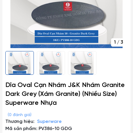
1
/
3
Dĩa Oval Cạn Nhám J&K Nhám Granite
Dark Grey (Xám Granite) (Nhiều Size)
Superware Nhựa
(0 đánh giá)
Thương hiệu:
Superware
Mã sản phẩm: PV386-10 GDG