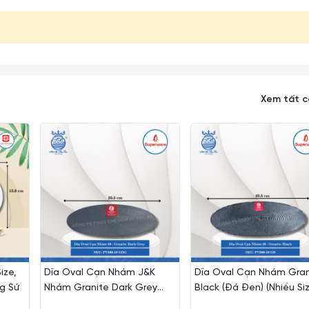
Xem tất 
ize,
Dĩa Oval Cạn Nhám J&K
Dĩa Oval Cạn Nhám Gran
g Sứ
Nhám Granite Dark Grey
Black (Đá Đen) (Nhiều Si
(Xám Granite) (Nhiều Size)
Superware Nhựa