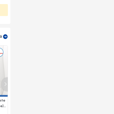
cả
ite
Dĩa Oval Cạn Nhám J&K
Dĩa Oval Cạn Nhám Clay
ze)
Nhám Clay Light Brown (Nâu
Dark Brown (Nâu Đất Đậm
Đất Nhạt) (Nhiều Size)
(Nhiều Size) Superware Nh