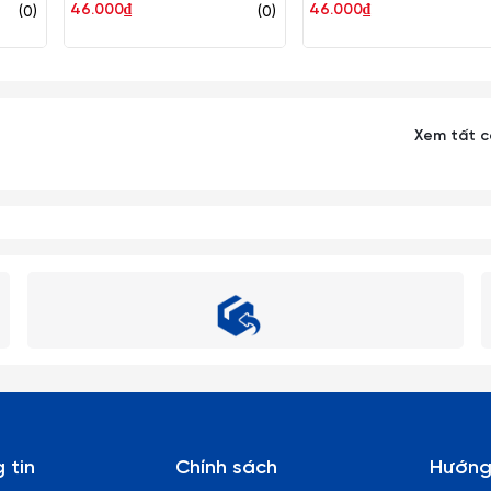
46.000₫
46.000₫
(0)
(0)
Superware Nhựa
Xem tất 
 tin
Chính sách
Hướng