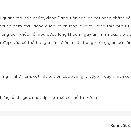
ng quanh mỗi sản phẩm, dòng Sago luôn tôn lên nét sang chảnh và
 những gam màu đang được ưa chuộng là xám- vàng trên nền sứ
hồng đen khắc nổi đều được lòng khách ngay ánh nhìn đầu tiên.
đẹp" vừa có thể trang trí làm điểm nhấn trong không gian bàn ăn
 mạnh như ném, vứt, rớt từ trên cao xuống, vì vậy xin quý khách vui
ững lỗi thị giác nhất định. Sai số có thể từ 1-2cm
Xem tất 