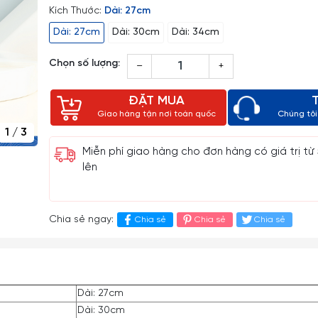
Kích Thước:
Dài: 27cm
Dài: 27cm
Dài: 30cm
Dài: 34cm
Chọn số lượng:
–
+
ĐẶT MUA
Giao hàng tận nơi toàn quốc
Chúng tôi 
1
/
3
Miễn phí giao hàng cho đơn hàng có giá trị từ
lên
Chia sẻ ngay:
Chia sẻ
Chia sẻ
Chia sẻ
Dài: 27cm
Dài: 30cm