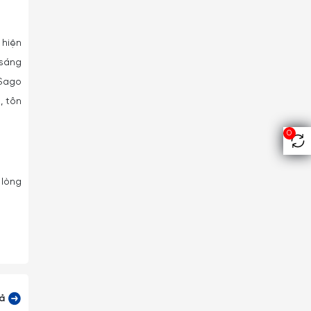
 hiện
 sáng
 Sago
, tôn
0
 lòng
cả