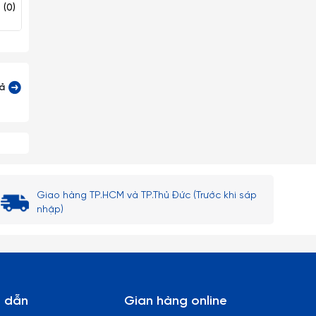
46.000₫
46.000₫
(0)
(0)
(
Superware Nhựa
cả
Giao hàng TP.HCM và TP.Thủ Đức (Trước khi sáp
nhập)
 dẫn
Gian hàng online