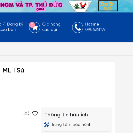
p
/
Đăng ký
Giỏ hàng
Hotline
0
 của bạn
của bạn
0906761197
 ML I Sứ
Thông tin hữu ích
Trung tâm bảo hành