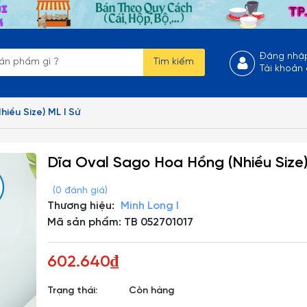
Đăng nhậ
Tìm kiếm
Tài khoản
iều Size) ML I Sứ
Dĩa Oval Sago Hoa Hồng (Nhiều Size)
(0 đánh giá)
Thương hiệu:
Minh Long I
Mã sản phẩm: TB 052701017
602.640₫
Trạng thái:
Còn hàng