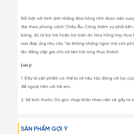
Nổi bật với hình ảnh những đóa hồng nhỏ được viền xu
đại theo phong cách Châu Âu. Cộng thêm sự phối kết
bóng, dù là bộ trà hoặc bộ bàn ăn Hoa hồng hay Hoa 
vừa đáp ứng nhu cầu "ăn không những ngon mà còn phải 
lên đẳng cấp gia chủ và làm hài lòng thực khách
Lưu ý:
1. Đây là sản phẩm có thể bị vỡ nếu tác động với lực cực
để ngoài tầm với trẻ em.
2. Về kích thước: Do góc chụp khác nhau nên sẽ gây ra nh
SẢN PHẨM GỢI Ý