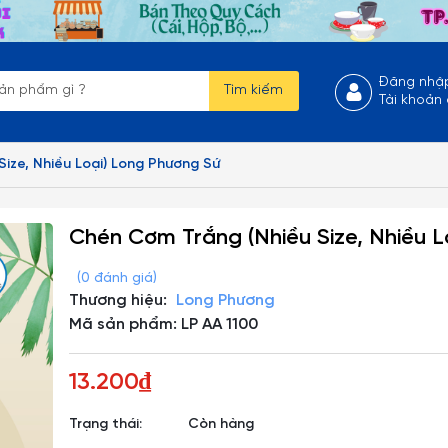
Đăng nhậ
Tìm kiếm
Tài khoản
ize, Nhiều Loại) Long Phương Sứ
Chén Cơm Trắng (Nhiều Size, Nhiều 
(0 đánh giá)
Thương hiệu:
Long Phương
Mã sản phẩm: LP AA 1100
13.200₫
Trạng thái:
Còn hàng