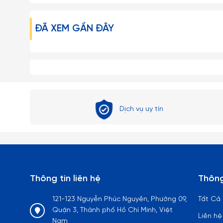
ĐÃ XEM GẦN ĐÂY
Dịch vụ uy tín
Thông tin liên hệ
Thông
121-123 Nguyễn Phúc Nguyên, Phường 09,
Tất Cả
Quận 3, Thành phố Hồ Chí Minh, Việt
Liên hệ
Nam