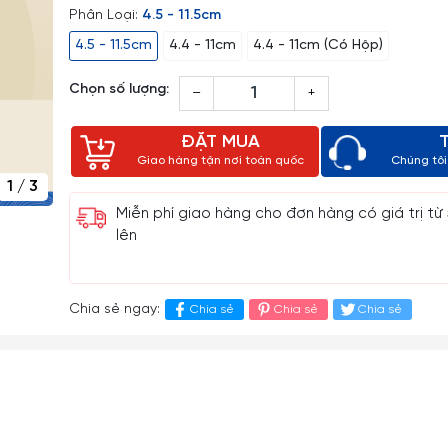
Phân Loại:
4.5 - 11.5cm
4.5 - 11.5cm
4.4 - 11cm
4.4 - 11cm (Có Hộp)
Chọn số lượng:
–
+
ĐẶT MUA
Giao hàng tận nơi toàn quốc
Chúng tôi 
1
/
3
Miễn phí giao hàng cho đơn hàng có giá trị từ
lên
Chia sẻ ngay:
Chia sẻ
Chia sẻ
Chia sẻ