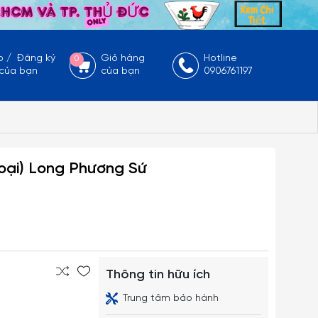
p
/
Đăng ký
Giỏ hàng
Hotline
0
 của bạn
của bạn
0906761197
Loại) Long Phương Sứ
Thông tin hữu ích
Trung tâm bảo hành