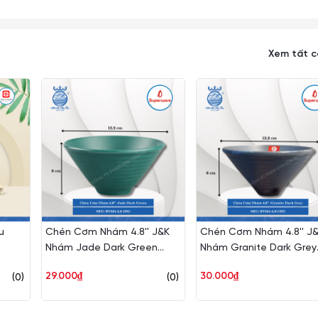
Xem tất 
u
Chén Cơm Nhám 4.8'' J&K
Chén Cơm Nhám 4.8'' J
Nhám Jade Dark Green
Nhám Granite Dark Grey
(Xanh Bích) Ø: 12.2cm Cao:
(Xám Granite) Ø: 12.2cm
29.000₫
30.000₫
(0)
(0)
6cm Superware Nhựa
Cao: 6cm Superware Nh
BV341-4.8 JDG
BV341-4.8 GDG