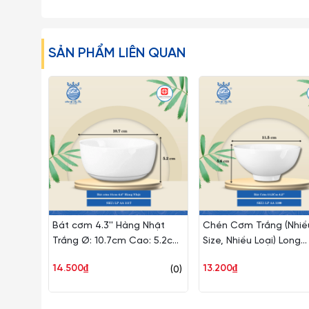
SẢN PHẨM LIÊN QUAN
Bát cơm 4.3'' Hàng Nhật
Chén Cơm Trắng (Nhiề
Trắng Ø: 10.7cm Cao: 5.2cm
Size, Nhiều Loại) Long
120 Cái/Thùng 10 Cái/Hộp
Phương Sứ
14.500₫
13.200₫
(0)
Long Phương Sứ LP AA 1117