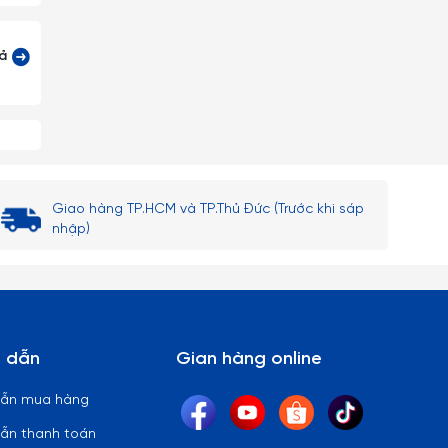
cả
Giao hàng TP.HCM và TP.Thủ Đức (Trước khi sáp
nhập)
 dẫn
Gian hàng online
dẫn mua hàng
ẫn thanh toán