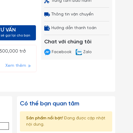
Trung tâm bảo hành
Thông tin vận chuyển
Hướng dẫn thanh toán
TƯ VẤN
sẽ gọi lại cho bạn
Chat với chúng tôi
 500,000 trở
Facebook
Zalo
Xem thêm
Có thể bạn quan tâm
Sản phẩm nổi bật!
Đang được cập nhật
nội dung.