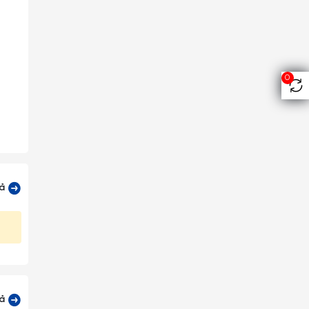
0
cả
cả