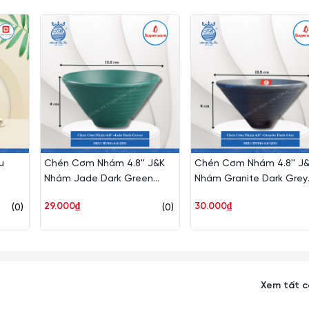
u
Chén Cơm Nhám 4.8'' J&K
Chén Cơm Nhám 4.8'' J
Nhám Jade Dark Green
Nhám Granite Dark Grey
(Xanh Bích) Ø: 12.2cm Cao:
(Xám Granite) Ø: 12.2cm
29.000₫
30.000₫
(0)
(0)
6cm Superware Nhựa
Cao: 6cm Superware Nh
BV341-4.8 JDG
BV341-4.8 GDG
Xem tất 