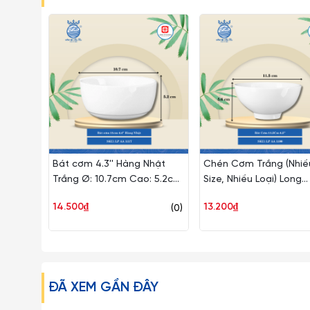
Bát cơm 4.3'' Hàng Nhật
Chén Cơm Trắng (Nhiề
Trắng Ø: 10.7cm Cao: 5.2cm
Size, Nhiều Loại) Long
120 Cái/Thùng 10 Cái/Hộp
Phương Sứ
14.500₫
13.200₫
(0)
Long Phương Sứ LP AA 1117
ĐÃ XEM GẦN ĐÂY