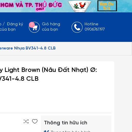
p
/
Đăng ký
Giỏ hàng
Hotline
0
 của bạn
của bạn
0906761197
perware Nhựa BV341-4.8 CLB
 Light Brown (Nâu Đất Nhạt) Ø:
V341-4.8 CLB
Thông tin hữu ích