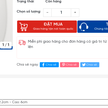
Trạng thái:
Còn hàng
Chọn số lượng:
–
+
ĐẶT MUA
Giao hàng tận nơi toàn quốc
Chúng tôi 
Miễn phí giao hàng cho đơn hàng có giá trị từ
1
/
1
lên
Chia sẻ ngay:
Chia sẻ
Chia sẻ
Chia sẻ
2.2cm - Cao: 6cm