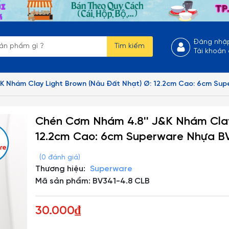
Đăng nhậ
Tìm kiếm
Tài khoản
K Nhám Clay Light Brown (Nâu Đất Nhạt) Ø: 12.2cm Cao: 6cm Su
Chén Cơm Nhám 4.8'' J&K Nhám Clay
12.2cm Cao: 6cm Superware Nhựa B
(0 đánh giá)
Thương hiệu:
Superware
Mã sản phẩm: BV341-4.8 CLB
30.000₫