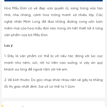
Hoa Mẫu Đơn có vẻ đẹp vừa quyến rũ, sang trọng vừa tao
nhã, nhẹ nhàng, cánh hoa mỏng manh và nhiều lớp. Các
nghệ nhân Minh Long đã đưa những đường cong uốn lượn
mềm mại của hoa mẫu đơn vào trong chi tiết thiết kế ở từng
sản phẩm của bộ Mẫu Đơn.
Lưu ý:
1. Đây là sản phẩm có thể bị vỡ nếu tác động với lực cực
mạnh như ném, vứt, rớt từ trên cao xuống, vì vậy xin quý
khách vui lòng để ngoài tầm với trẻ em.
2. Về kích thước: Do góc chụp khác nhau nên sẽ gây ra những
lỗi thị giác nhất định. Sai số có thể từ 1-2cm