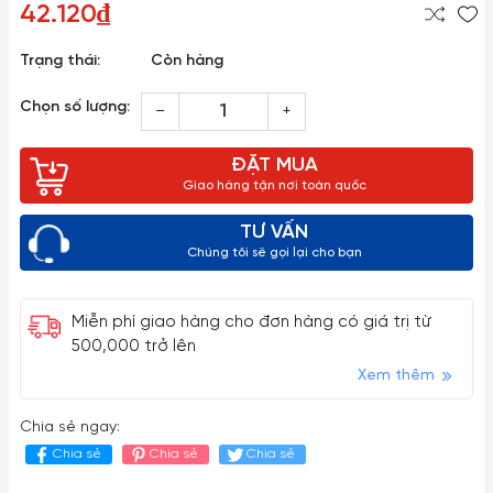
42.120₫
Trạng thái:
Còn hàng
Chọn số lượng:
–
+
ĐẶT MUA
Giao hàng tận nơi toàn quốc
TƯ VẤN
Chúng tôi sẽ gọi lại cho bạn
Miễn phí giao hàng cho đơn hàng có giá trị từ
500,000 trở lên
Xem thêm
Chia sẻ ngay:
Chia sẻ
Chia sẻ
Chia sẻ