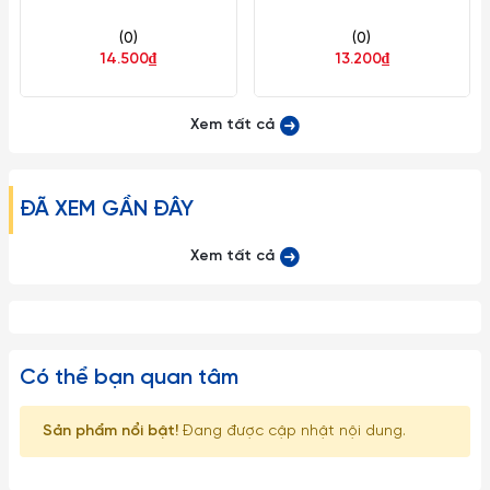
5.2cm 120 Cái/Thùng 10
Phương Sứ
(0)
(0)
Cái/Hộp Long Phương Sứ LP
14.500₫
13.200₫
AA 1117
Xem tất cả
ĐÃ XEM GẦN ĐÂY
Xem tất cả
Có thể bạn quan tâm
Sản phẩm nổi bật!
Đang được cập nhật nội dung.