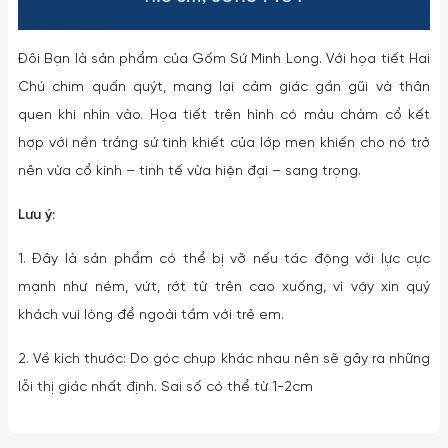
Đôi Bạn là sản phẩm của Gốm Sứ Minh Long. Với họa tiết Hai
Chú chim quấn quýt, mang lại cảm giác gần gũi và thân
quen khi nhìn vào. Họa tiết trên hình có màu chàm cổ kết
hợp với nền trắng sứ tinh khiết của lớp men khiến cho nó trở
nên vừa cổ kính – tinh tế vừa hiện đại – sang trọng.
Lưu ý:
1. Đây là sản phẩm có thể bị vỡ nếu tác động với lực cực
mạnh như ném, vứt, rớt từ trên cao xuống, vì vậy xin quý
khách vui lòng để ngoài tầm với trẻ em.
2. Về kích thước: Do góc chụp khác nhau nên sẽ gây ra những
lỗi thị giác nhất định. Sai số có thể từ 1-2cm