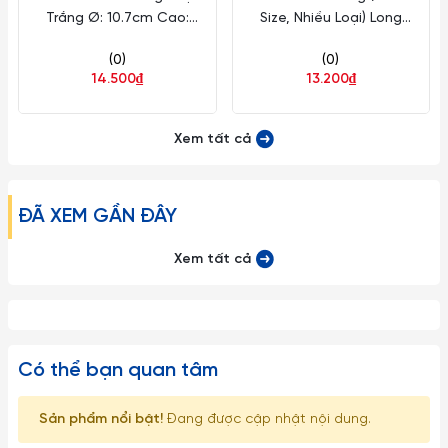
Trắng Ø: 10.7cm Cao:
Size, Nhiều Loại) Long
5.2cm 120 Cái/Thùng 10
Phương Sứ
(0)
(0)
Cái/Hộp Long Phương Sứ LP
14.500₫
13.200₫
AA 1117
Xem tất cả
ĐÃ XEM GẦN ĐÂY
Xem tất cả
Có thể bạn quan tâm
Sản phẩm nổi bật!
Đang được cập nhật nội dung.