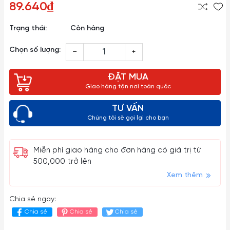
89.640₫
Trạng thái:
Còn hàng
Chọn số lượng:
–
+
ĐẶT MUA
Giao hàng tận nơi toàn quốc
TƯ VẤN
Chúng tôi sẽ gọi lại cho bạn
Miễn phí giao hàng cho đơn hàng có giá trị từ
500,000 trở lên
Xem thêm
Chia sẻ ngay:
Chia sẻ
Chia sẻ
Chia sẻ