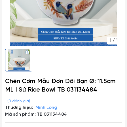
1
/
1
Chén Cơm Mẫu Đơn Đôi Bạn Ø: 11.5cm
ML I Sứ Rice Bowl TB 031134484
(0 đánh giá)
Thương hiệu:
Minh Long I
Mã sản phẩm: TB 031134484