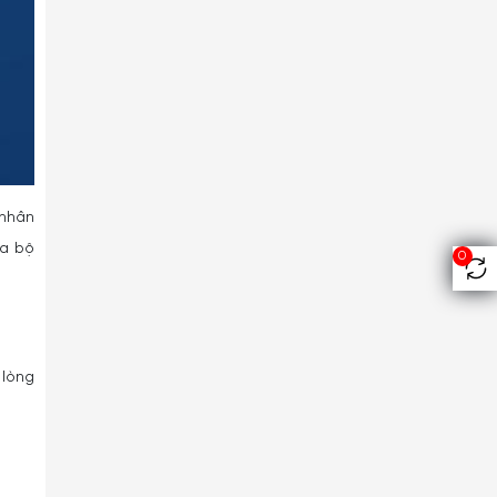
 nhân
ủa bộ
0
 lòng