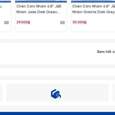
u
Chén Cơm Nhám 4.8'' J&K
Chén Cơm Nhám 4.8'' J
Nhám Jade Dark Green
Nhám Granite Dark Grey
(Xanh Bích) Ø: 12.2cm Cao:
(Xám Granite) Ø: 12.2cm
29.000₫
30.000₫
(0)
(0)
6cm Superware Nhựa
Cao: 6cm Superware Nh
BV341-4.8 JDG
BV341-4.8 GDG
Xem tất 