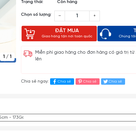
Trạng thái:
Còn hàng
Chọn số lượng:
–
+
ĐẶT MUA
Giao hàng tận nơi toàn quốc
Chúng tôi 
Miễn phí giao hàng cho đơn hàng có giá trị từ
1
/
1
lên
Chia sẻ ngay:
Chia sẻ
Chia sẻ
Chia sẻ
5cm - 173Gr.