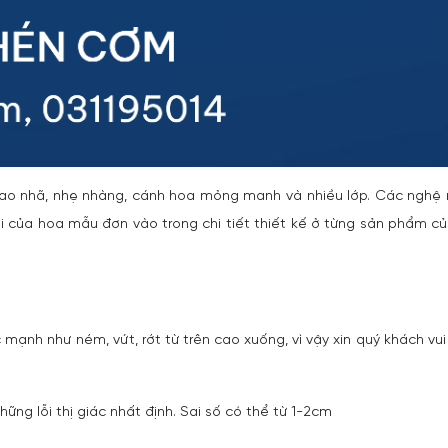
tao nhã, nhẹ nhàng, cánh hoa mỏng manh và nhiều lớp. Các nghệ
của hoa mẫu đơn vào trong chi tiết thiết kế ở từng sản phẩm c
 mạnh như ném, vứt, rớt từ trên cao xuống, vì vậy xin quý khách vui
ững lỗi thị giác nhất định. Sai số có thể từ 1-2cm