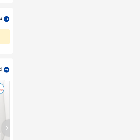
cả
cả