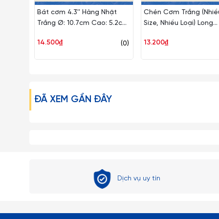
Bát cơm 4.3'' Hàng Nhật
Chén Cơm Trắng (Nhiề
Trắng Ø: 10.7cm Cao: 5.2cm
Size, Nhiều Loại) Long
120 Cái/Thùng 10 Cái/Hộp
Phương Sứ
14.500₫
13.200₫
(0)
Long Phương Sứ LP AA 1117
ĐÃ XEM GẦN ĐÂY
Dịch vụ uy tín