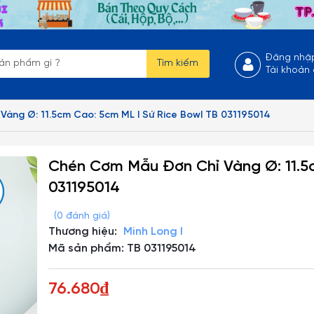
Đăng nhậ
Tìm kiếm
Tài khoản
àng Ø: 11.5cm Cao: 5cm ML I Sứ Rice Bowl TB 031195014
Chén Cơm Mẫu Đơn Chỉ Vàng Ø: 11.5c
031195014
(0 đánh giá)
Thương hiệu:
Minh Long I
Mã sản phẩm: TB 031195014
76.680₫