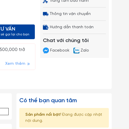
Trung tâm bảo hành
Thông tin vận chuyển
Hướng dẫn thanh toán
TƯ VẤN
sẽ gọi lại cho bạn
Chat với chúng tôi
 500,000 trở
Facebook
Zalo
Xem thêm
Có thể bạn quan tâm
Sản phẩm nổi bật!
Đang được cập nhật
nội dung.