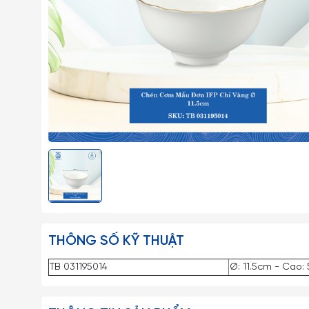
THÔNG SỐ KỸ THUẬT
TB 031195014
Ø: 11.5cm - Cao: 