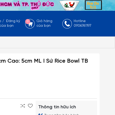
p
/
Đăng ký
Giỏ hàng
Hotline
0
 của bạn
của bạn
0906761197
m Cao: 5cm ML I Sứ Rice Bowl TB
Thông tin hữu ích