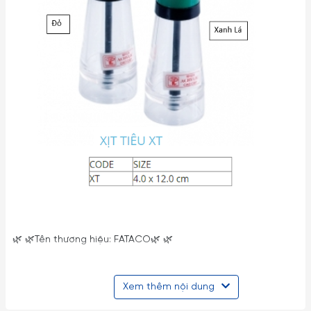
🌿 🌿Tên thương hiệu: FATACO🌿 🌿
🌿 🌿Nhà Phân Phối: Công Ty TNHH TM XNK Gốm Sứ Thu Ba🌿
Xem thêm nội dung
🌿