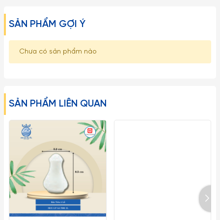
🌿 🌿Nguyên liệu: Nhựa Acrylic.🌿 🌿
SẢN PHẨM GỢI Ý
🌿 🌿Sử dụng & bảo quản nhựa Acrylic:🌿🌿
- Không sử dụng sản phẩm làm từ nhựa acrylic trong máy rửa
Chưa có sản phẩm nào
chén bát và lò vi sóng
- Chùi rửa bằng tay là cách duy nhất và an toàn nhất để
làm sạch sản phẩm
SẢN PHẨM LIÊN QUAN
🌿 🌿Xuất xứ: Việt Nam🌿 🌿
🌿 🌿Ưu điểm nổi bật của nhựa Acrylic:🌿 🌿
-
Nhựa Acrylic
là vật liệu nhựa có bề mặt cứng, có độ bền
cao, không bị bóp méo bởi các tác động bên ngoài như môi
trường, thời tiết,..Do vậy, sản phẩm từ
nhựa acrylic
có thể sử
dụng thời gian dài mà vẫn như mới