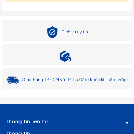
1. Xin vui lòng cho phép sai số 1 - 3 mm do đo lường thủ công.
2. Do chênh lệch cài đặt ánh sáng và màn hình, màu sắc sản
phẩm có thể hơi khác so với hình ảnh hiển thị. Vui lòng lấy
Dịch vụ uy tín
sản phẩm thực tế làm tiêu chuẩn.
Mọi thắc mắc mọi người có thể nhắn tin shop để shop tư vấn
mình ạ. Cảm ơn mọi người đã quan tâm và theo dõi shop ạ.
Giao hàng TP.HCM và TP.Thủ Đức (Trước khi sáp nhập)
Thông tin liên hệ
Thông tin