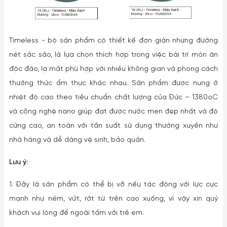
Timeless - bộ sản phẩm có thiết kế đơn giản nhưng đường
nét sắc sảo, là lựa chọn thích hợp trong việc bài trí món ăn
độc đáo, lạ mắt phù hợp với nhiều không gian và phong cách
thưởng thức ẩm thực khác nhau. Sản phẩm được nung ở
nhiệt độ cao theo tiêu chuẩn chất lượng của Đức – 1380oC
và công nghệ nano giúp đạt được nước men đẹp nhất và độ
cứng cao, an toàn với tần suất sử dụng thường xuyên như
nhà hàng và dễ dàng vệ sinh, bảo quản.
Lưu ý:
1. Đây là sản phẩm có thể bị vỡ nếu tác động với lực cực
mạnh như ném, vứt, rớt từ trên cao xuống, vì vậy xin quý
khách vui lòng để ngoài tầm với trẻ em.