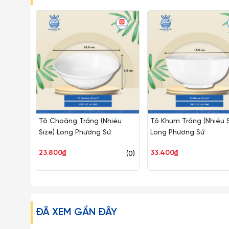
Tô Choãng Trắng (Nhiều
Tô Khum Trắng (Nhiều S
Size) Long Phương Sứ
Long Phương Sứ
Tô nhám 11" | BV371-11 thuộc dòng sản phẩm J&K.
23.800₫
33.400₫
(0)
Sản phẩm có bề mặt nhám, hạn chế trầy xước. Lòng tô 
Sản phẩm mang thiết kế trang nhã, phù hợp với các mó
Đặc tính nổi bật:
ĐÃ XEM GẦN ĐÂY