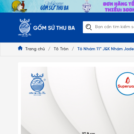
Trang chủ
/
Tô Tròn
/
Tô Nhám 11" J&K Nhám Jade 