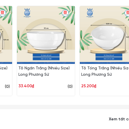
ize)
Tô Ngấn Trắng (Nhiều Size)
Tô Tống Trắng (Nhiều Siz
Long Phương Sứ
Long Phương Sứ
33.400₫
25.200₫
(0)
(0)
sâu, chuyên phục vụ các món nước.
n ăn Nhật - Hàn hoặc các món Á phổ biến.
Xem tất 