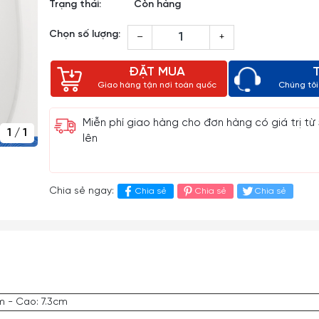
Trạng thái:
Còn hàng
Chọn số lượng:
–
+
ĐẶT MUA
Giao hàng tận nơi toàn quốc
Chúng tôi 
Miễn phí giao hàng cho đơn hàng có giá trị từ
1
/
1
lên
Chia sẻ ngay:
Chia sẻ
Chia sẻ
Chia sẻ
m - Cao: 7.3cm