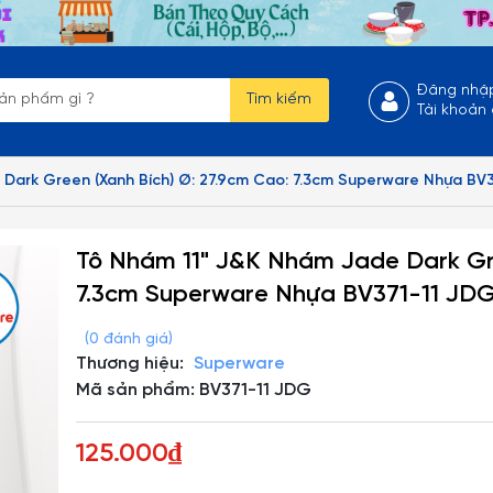
Đăng nhậ
Tìm kiếm
Tài khoản
Dark Green (Xanh Bích) Ø: 27.9cm Cao: 7.3cm Superware Nhựa BV
Tô Nhám 11" J&K Nhám Jade Dark Gre
7.3cm Superware Nhựa BV371-11 JD
(0 đánh giá)
Thương hiệu:
Superware
Mã sản phẩm: BV371-11 JDG
125.000₫