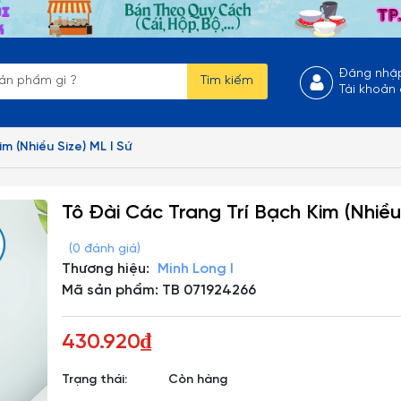
Đăng nhậ
Tìm kiếm
Tài khoản
m (Nhiều Size) ML I Sứ
Tô Đài Các Trang Trí Bạch Kim (Nhiều
(0 đánh giá)
Thương hiệu:
Minh Long I
Mã sản phẩm: TB 071924266
430.920₫
Trạng thái:
Còn hàng