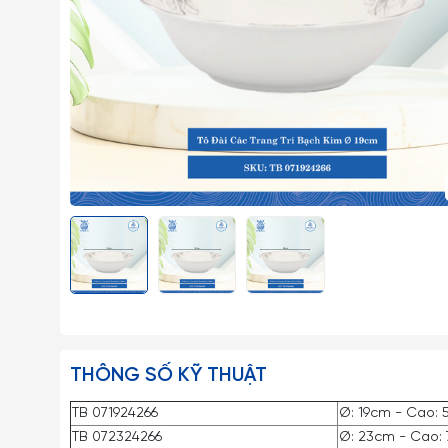
THÔNG SỐ KỸ THUẬT
TB 071924266
Ø: 19cm - Cao: 
TB 072324266
Ø: 23cm - Cao: 