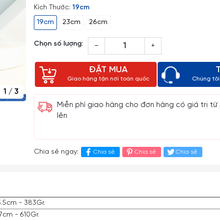
Kích Thước:
19cm
19cm
23cm
26cm
Chọn số lượng:
–
+
ĐẶT MUA
Giao hàng tận nơi toàn quốc
Chúng tôi 
1
/
3
Miễn phí giao hàng cho đơn hàng có giá trị từ
lên
Chia sẻ ngay:
Chia sẻ
Chia sẻ
Chia sẻ
5.5cm - 383Gr.
7cm - 610Gr.