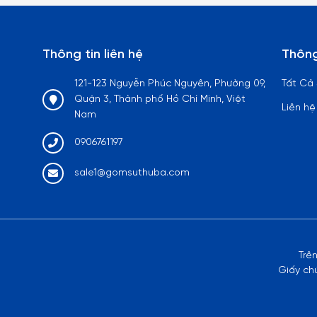
Thông tin liên hệ
Thông
121-123 Nguyễn Phúc Nguyên, Phường 09,
Tất Cả
Quận 3, Thành phố Hồ Chí Minh, Việt
Liên hệ
Nam
0906761197
sale1@gomsuthuba.com
Trê
Giấy ch