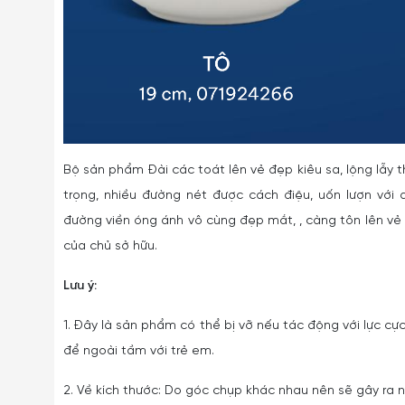
Bộ sản phẩm Đài các toát lên vẻ đẹp kiêu sa, lộng lẫ
trọng, nhiều đường nét được cách điệu, uốn lượn v
đường viền óng ánh vô cùng đẹp mắt, , càng tôn lên 
của chủ sở hữu.
Lưu ý:
1. Đây là sản phẩm có thể bị vỡ nếu tác động với lực cực
để ngoài tầm với trẻ em.
2. Về kích thước: Do góc chụp khác nhau nên sẽ gây ra nh