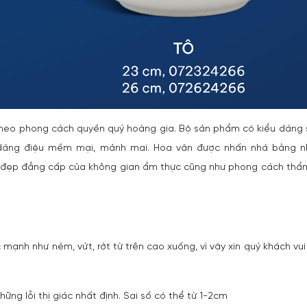
y theo phong cách quyền quý hoàng gia. Bộ sản phẩm có kiểu dáng
ới dáng điệu mềm mại, mảnh mai. Hoa văn được nhấn nhá bằng 
vẻ đẹp đẳng cấp của không gian ẩm thực cũng như phong cách th
 mạnh như ném, vứt, rớt từ trên cao xuống, vì vậy xin quý khách vui
ững lỗi thị giác nhất định. Sai số có thể từ 1-2cm