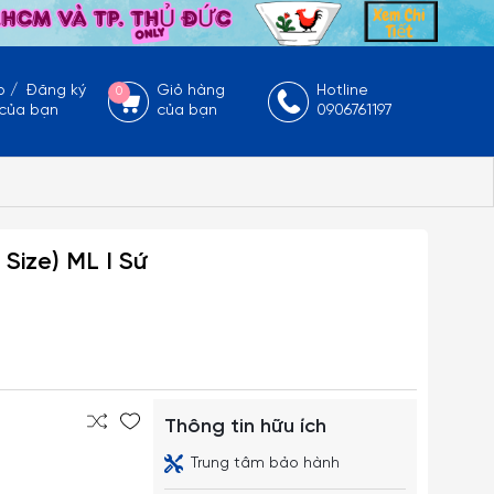
p
/
Đăng ký
Giỏ hàng
Hotline
0
 của bạn
của bạn
0906761197
 Size) ML I Sứ
Thông tin hữu ích
Trung tâm bảo hành