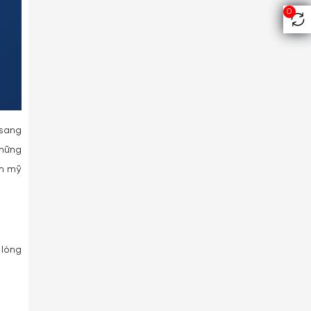
0
 sang
những
ẩm mỹ
 lòng