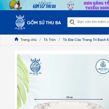
Trang chủ
/
Tô Tròn
/
Tô Đài Các Trang Trí Bạch Ki