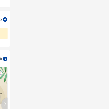
cả
cả