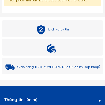
Sản phẩm nổi bật!
Đang được cập nhật nội dung.
Dịch vụ uy tín
Giao hàng TP.HCM và TP.Thủ Đức (Trước khi sáp nhập)
Tô soup có nắp 5.5" Mickey GEO | BL450-5.5 thuộc dòng sản
Thông tin liên hệ
phẩm trẻ em.