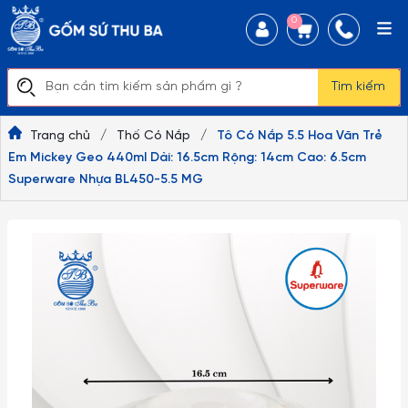
0
Tìm kiếm
Trang chủ
/
Thố Có Nắp
/
Tô Có Nắp 5.5 Hoa Văn Trẻ
Em Mickey Geo 440ml Dài: 16.5cm Rộng: 14cm Cao: 6.5cm
Superware Nhựa BL450-5.5 MG