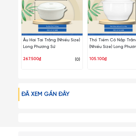
Âu Hai Tai Trắng (Nhiều Size)
Thố Tiềm Có Nắp Trắn
Long Phương Sứ
(Nhiều Size) Long Phươ
267.500₫
105.100₫
(0)
ĐÃ XEM GẦN ĐÂY