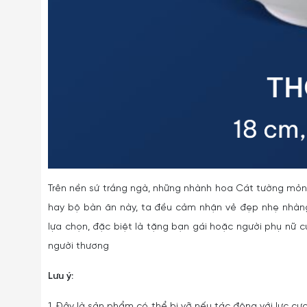
Trên nền sứ trắng ngà, những nhành hoa Cát tường mỏng
hay bộ bàn ăn này, ta đều cảm nhận vẻ đẹp nhẹ nhàng
lựa chọn, đặc biệt là tặng bạn gái hoặc người phụ nữ 
người thương
Lưu ý:
1. Đây là sản phẩm có thể bị vỡ nếu tác động với lực cực