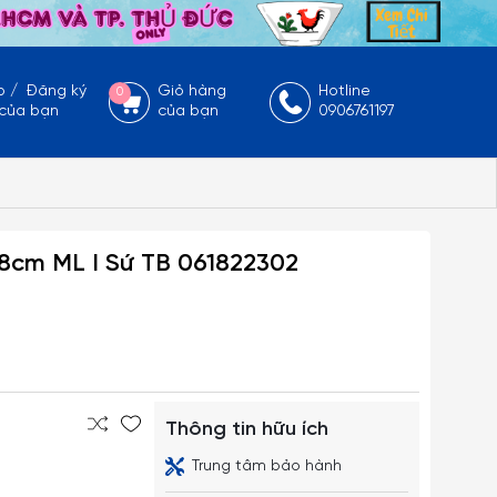
p
/
Đăng ký
Giỏ hàng
Hotline
0
 của bạn
của bạn
0906761197
18cm ML I Sứ TB 061822302
Thông tin hữu ích
Trung tâm bảo hành