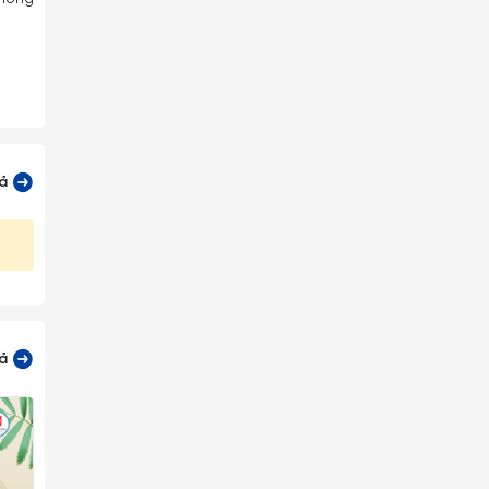
cả
cả