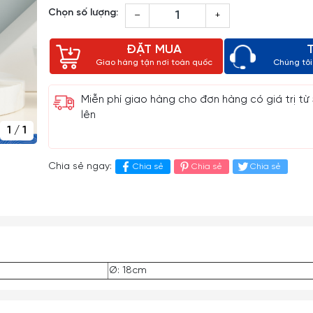
Chọn số lượng:
–
+
ĐẶT MUA
Giao hàng tận nơi toàn quốc
Chúng tôi 
Miễn phí giao hàng cho đơn hàng có giá trị từ
lên
1
/
1
Chia sẻ ngay:
Chia sẻ
Chia sẻ
Chia sẻ
Ø: 18cm