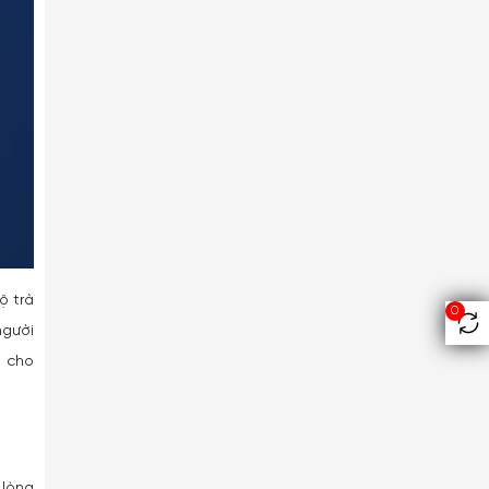
ộ trà
0
người
n cho
 lòng