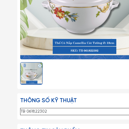
THÔNG SỐ KỸ THUẬT
TB 061822302