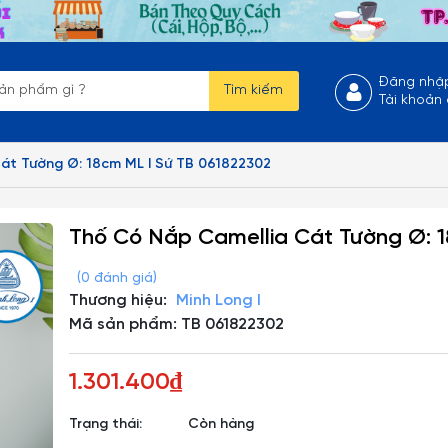
Đăng nhậ
Tìm kiếm
Tài khoản
át Tường Ø: 18cm ML I Sứ TB 061822302
Thố Có Nắp Camellia Cát Tường Ø: 
(0 đánh giá)
Thương hiệu:
Minh Long I
Mã sản phẩm: TB 061822302
1.301.400₫
Trạng thái:
Còn hàng