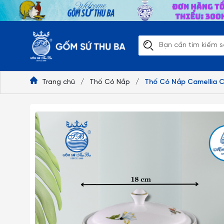
Trang chủ
/
Thố Có Nắp
/
Thố Có Nắp Camellia C