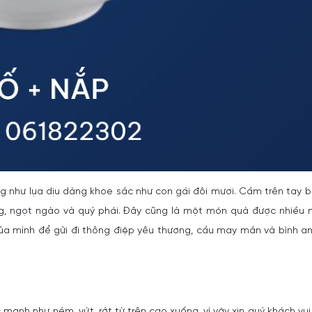
 như lụa dịu dàng khoe sắc như con gái đôi mươi. Cầm trên tay b
, ngọt ngào và quý phái. Đây cũng là một món quà được nhiều 
của mình để gửi đi thông điệp yêu thương, cầu may mắn và bình a
 mạnh như ném, vứt, rớt từ trên cao xuống, vì vậy xin quý khách vui