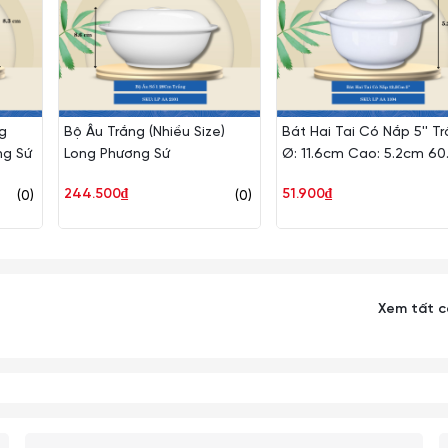
g
Bộ Âu Trắng (Nhiều Size)
Bát Hai Tai Có Nắp 5'' T
ng Sứ
Long Phương Sứ
Ø: 11.6cm Cao: 5.2cm 60
Cái/Thùng 30 Cái/Hộp 
244.500₫
51.900₫
(0)
(0)
Phương Sứ LP AA 1104
Xem tất 