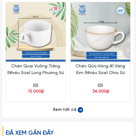
Chén Quai Vuông Trắng
Chén Qủa Hồng A1 Vàng
(Nhiều Size) Long Phương Sứ
Kim (Nhiều Size) Ohio Sứ
(0)
(0)
15.000₫
36.000₫
Xem tất cả
ĐÃ XEM GẦN ĐÂY