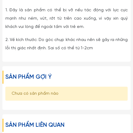
1. Đây là sản phẩm có thể bị vỡ nếu tác động với lực cực
mạnh như ném, vứt, rớt từ trên cao xuống, vì vậy xin quý
khách vui lòng để ngoài tầm với trẻ em.
2. Về kích thước: Do góc chụp khác nhau nên sẽ gây ra những
lỗi thị giác nhất định. Sai số có thể từ 1-2cm
SẢN PHẨM GỢI Ý
Chưa có sản phẩm nào
SẢN PHẨM LIÊN QUAN