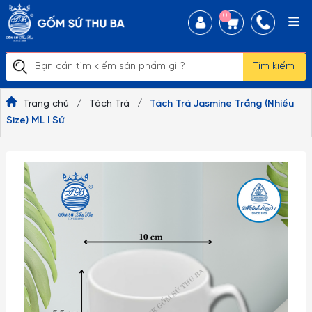
0
Tìm kiếm
Trang chủ
/
Tách Trà
/
Tách Trà Jasmine Trắng (Nhiều
Size) ML I Sứ