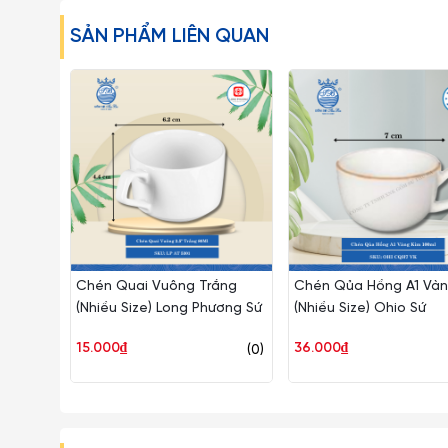
SẢN PHẨM LIÊN QUAN
Chén Quai Vuông Trắng
Chén Qủa Hồng A1 Vàn
(Nhiều Size) Long Phương Sứ
(Nhiều Size) Ohio Sứ
15.000₫
36.000₫
(0)