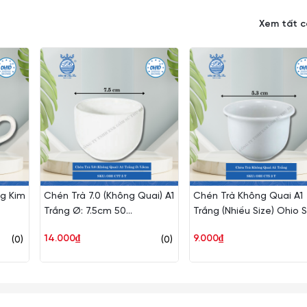
Xem tất 
g Kim
Chén Trà 7.0 (Không Quai) A1
Chén Trà Không Quai A1
Trắng Ø: 7.5cm 50
Trắng (Nhiều Size) Ohio 
Cái/Thùng Ohio Sứ OHI CT7
14.000₫
9.000₫
(0)
(0)
5 T