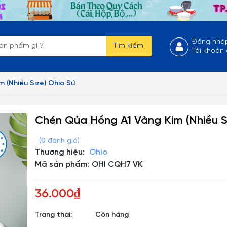
Đăng nhậ
Tìm kiếm
Tài khoản
 (Nhiều Size) Ohio Sứ
Chén Qủa Hồng A1 Vàng Kim (Nhiều S
(0 đánh giá)
Thương hiệu:
Ohio
Mã sản phẩm: OHI CQH7 VK
36.000₫
Trạng thái:
Còn hàng