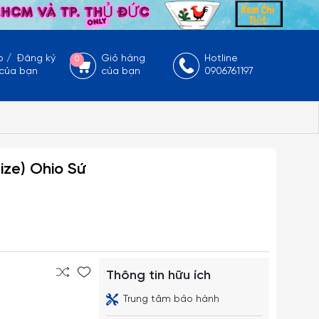
p
/
Đăng ký
Giỏ hàng
Hotline
0
 của bạn
của bạn
0906761197
ize) Ohio Sứ
Thông tin hữu ích
Trung tâm bảo hành