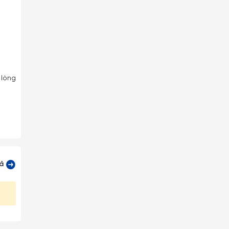
 lòng
cả