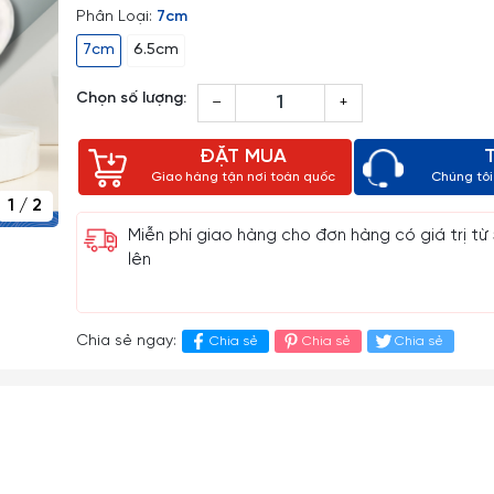
Phân Loại:
7cm
7cm
6.5cm
Chọn số lượng:
–
+
ĐẶT MUA
Giao hàng tận nơi toàn quốc
Chúng tôi 
1
/
2
Miễn phí giao hàng cho đơn hàng có giá trị từ
lên
Chia sẻ ngay:
Chia sẻ
Chia sẻ
Chia sẻ