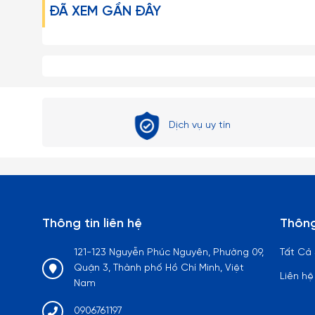
ĐÃ XEM GẦN ĐÂY
Dịch vụ uy tín
Thông tin liên hệ
Thông
121-123 Nguyễn Phúc Nguyên, Phường 09,
Tất Cả
Quận 3, Thành phố Hồ Chí Minh, Việt
Liên hệ
Nam
0906761197