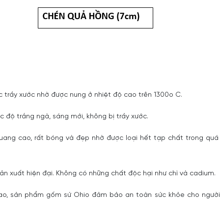
 trầy xước nhờ được nung ở nhiệt độ cao trên 1300o C.
 độ trắng ngà, sáng mới, không bị trầy xước.
uang cao, rất bóng và đẹp nhờ được loại hết tạp chất trong quá 
n xuất hiện đại. Không có những chất độc hại như chì và cadium.
 cao, sản phẩm gốm sứ Ohio đảm bảo an toàn sức khỏe cho người