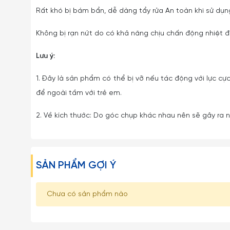
Rất khó bị bám bẩn, dễ dàng tẩy rửa An toàn khi sử dụng
Không bị rạn nứt do có khả năng chịu chấn động nhiệt đ
Lưu ý:
1. Đây là sản phẩm có thể bị vỡ nếu tác động với lực cực
để ngoài tầm với trẻ em.
2. Về kích thước: Do góc chụp khác nhau nên sẽ gây ra nh
SẢN PHẨM GỢI Ý
Chưa có sản phẩm nào