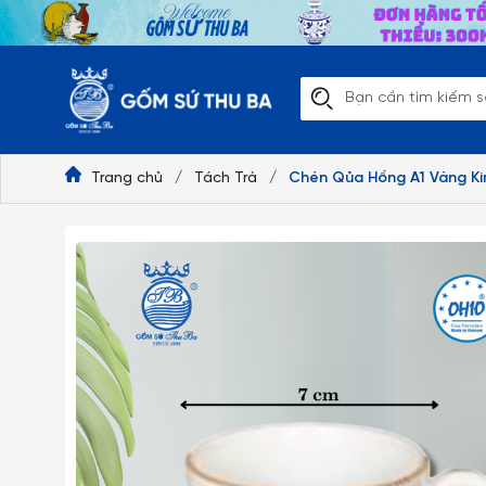
Trang chủ
/
Tách Trà
/
Chén Qủa Hồng A1 Vàng Kim