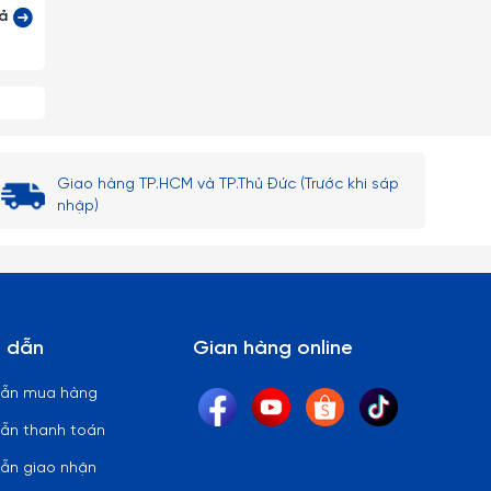
cả
Giao hàng TP.HCM và TP.Thủ Đức (Trước khi sáp
nhập)
 dẫn
Gian hàng online
dẫn mua hàng
ẫn thanh toán
ẫn giao nhận