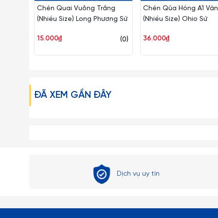
Chén Quai Vuông Trắng
Chén Qủa Hồng A1 Vàn
(Nhiều Size) Long Phương Sứ
(Nhiều Size) Ohio Sứ
15.000₫
36.000₫
(0)
ĐÃ XEM GẦN ĐÂY
Dịch vụ uy tín