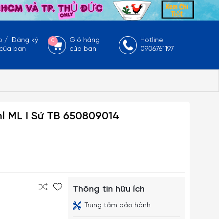
p
/
Đăng ký
Giỏ hàng
Hotline
0
 của bạn
của bạn
0906761197
l ML I Sứ TB 650809014
Thông tin hữu ích
Trung tâm bảo hành