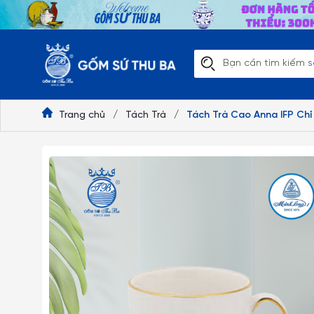
Trang chủ
/
Tách Trà
/
Tách Trà Cao Anna IFP Ch