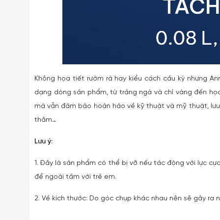
Không họa tiết rườm rà hay kiểu cách cầu kỳ nhưng Ann
dạng dòng sản phẩm, từ trắng ngà và chỉ vàng đến họ
mà vẫn đảm bảo hoàn hảo về kỹ thuật và mỹ thuật, lưu g
thâm…
Lưu ý:
1. Đây là sản phẩm có thể bị vỡ nếu tác động với lực cực
để ngoài tầm với trẻ em.
2. Về kích thước: Do góc chụp khác nhau nên sẽ gây ra nh