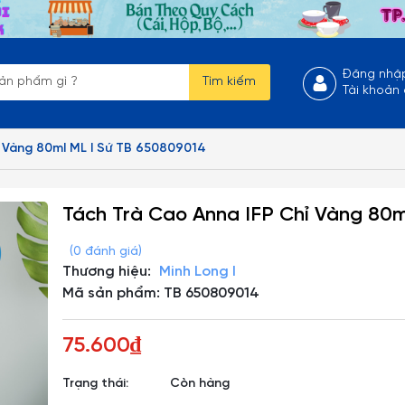
Đăng nhậ
Tìm kiếm
Tài khoản
ỉ Vàng 80ml ML I Sứ TB 650809014
Tách Trà Cao Anna IFP Chỉ Vàng 80m
(0 đánh giá)
Thương hiệu:
Minh Long I
Mã sản phẩm: TB 650809014
75.600₫
Trạng thái:
Còn hàng