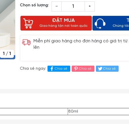
Chọn số lượng:
–
+
ĐẶT MUA
Giao hàng tận nơi toàn quốc
Chúng tôi 
Miễn phí giao hàng cho đơn hàng có giá trị từ
lên
1
/
1
Chia sẻ ngay:
Chia sẻ
Chia sẻ
Chia sẻ
80ml