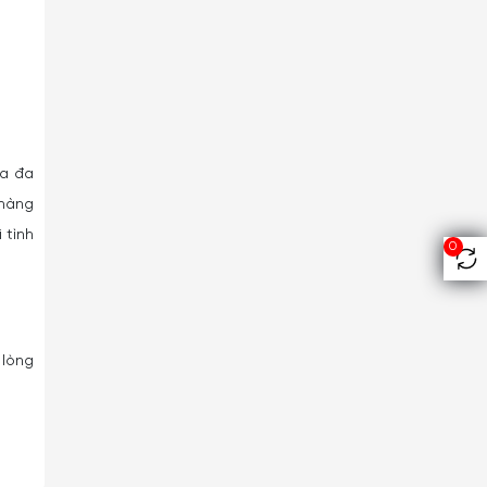
na đa
 hàng
 tình
0
 lòng