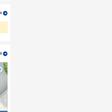
cả
cả