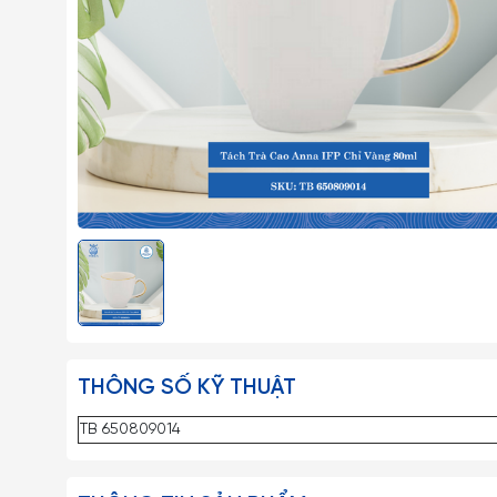
THÔNG SỐ KỸ THUẬT
TB 650809014