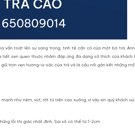
a vẫn toát lên sự sang trọng, tinh tế cần có của một bộ trà. An
a tiết sen quen thuộc nhằm đáp ứng đa dạng sở thích của khách
iữ trọn vẹn hương-vị-sắc của trà và là cầu nối gắn kết những mối
 mạnh như ném, vứt, rớt từ trên cao xuống, vì vậy xin quý khách vui
ững lỗi thị giác nhất định. Sai số có thể từ 1-2cm