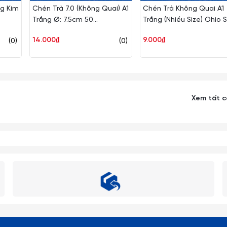
g Kim
Chén Trà 7.0 (Không Quai) A1
Chén Trà Không Quai A1
Trắng Ø: 7.5cm 50
Trắng (Nhiều Size) Ohio 
Cái/Thùng Ohio Sứ OHI CT7
14.000₫
9.000₫
(0)
(0)
5 T
Xem tất 