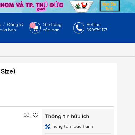
p
/
Đăng ký
Giỏ hàng
Hotline
0
 của bạn
của bạn
0906761197
 Size)
Thông tin hữu ích
Trung tâm bảo hành