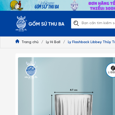
Trang chủ
/
Ly Hi Ball
/
Ly Flashback Libbey Thủy Ti