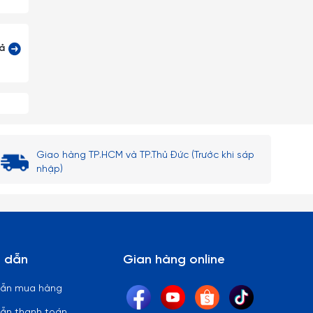
tuyệt
cả
 lại)
Giao hàng TP.HCM và TP.Thủ Đức (Trước khi sáp
nhập)
 thủy
ên bi
 dẫn
Gian hàng online
dẫn mua hàng
 lòng
ẫn thanh toán