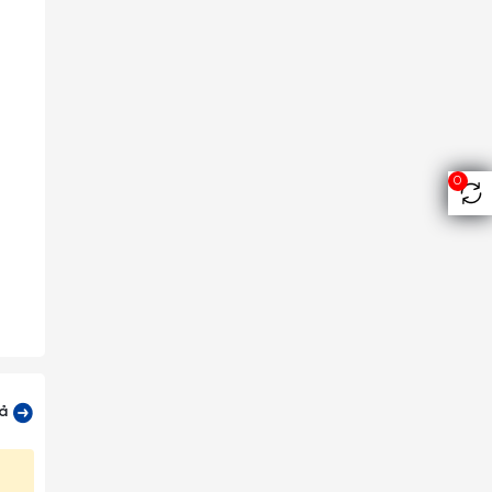
0
 cầu,
cả