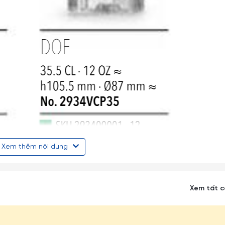
Xem thêm nội dung
ược coi là một trong những hãng sản xuất thủy tinh lớn nhất toàn
 phú, chất lượng cao được biết đến rộng rãi trên toàn thế giới.
Xem tất 
 Hà Lan, Bồ Đào Nha và Trung Quốc (2 nhà máy).