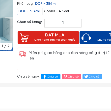
Phân Loại:
DOF - 354ml
DOF - 354ml
Cooler - 473ml
Chọn số lượng:
–
+
ĐẶT MUA
Giao hàng tận nơi toàn quốc
Chúng tôi 
1
/
2
Miễn phí giao hàng cho đơn hàng có giá trị từ
lên
Chia sẻ ngay:
Chia sẻ
Chia sẻ
Chia sẻ