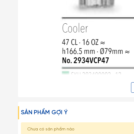
- Libbey là thương hiệu thuỷ tinh nổi tiếng của Mỹ, đ
được thành lập từ năm 1818 với các dòng sản phẩm phong
SẢN PHẨM GỢI Ý
- Hiện nay Libbey có tổng cộng 6 nhà máy ở Mỹ, Mexico,
Chưa có sản phẩm nào