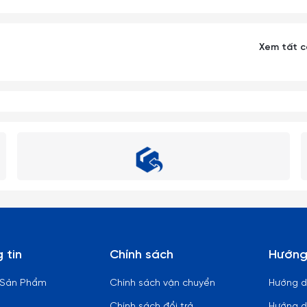
phần chân ly nhỏ dài rất dễ gẫy vỡ nên khi cầm phải nhẹ nhàng và 
Xem tất 
ùi rửa ly cốc.
bị có nhiệt độ cao.
n đĩa.
 vào các sản phẩm làm từ thuy tinh (từ nóng sang lạnh hoặc ngược
hoặc dấm trắng (dấm ăn) là những chất tẩy rửa thần kỳ, giúp ly cốc
ọ bình thuỷ tinh có cổ thon dài, khó rửa sạch có thể dùng những vi
bẩn nằm sâu trong bình.
 tin
Chính sách
Hướng
 Sản Phẩm
Chính sách vận chuyển
Hướng 
 mạnh như ném, vứt, rớt từ trên cao xuống, vì vậy xin quý khách vui
Chính sách đổi trả
Hướng d