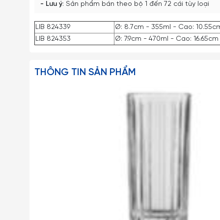
- Lưu ý
: Sản phẩm bán theo bộ 1 đến 72 cái tùy loại
LIB 824339
Ø: 8.7cm - 355ml - Cao: 10.55c
LIB 824353
Ø: 7.9cm - 470ml - Cao: 16.65cm
THÔNG TIN SẢN PHẨM