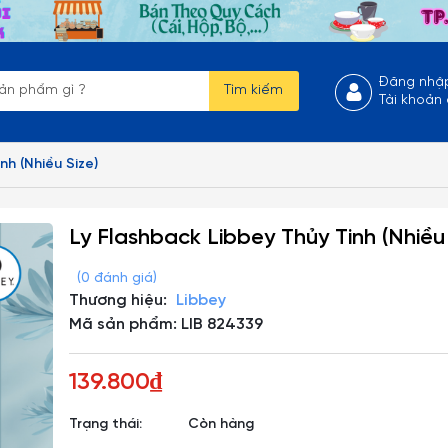
Đăng nhậ
Tìm kiếm
Tài khoản
nh (Nhiều Size)
Ly Flashback Libbey Thủy Tinh (Nhiều
(0 đánh giá)
Thương hiệu:
Libbey
Mã sản phẩm: LIB 824339
139.800₫
Trạng thái:
Còn hàng