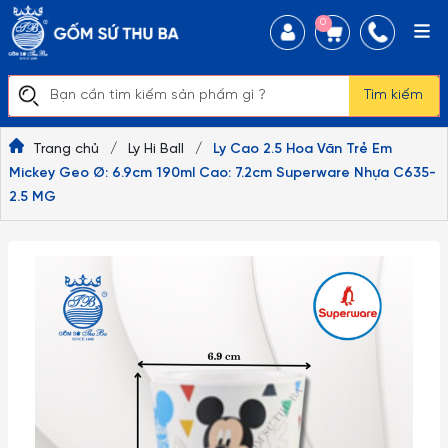
0
Tìm kiếm
Trang chủ
/
Ly Hi Ball
/
Ly Cao 2.5 Hoa Văn Trẻ Em
Mickey Geo Ø: 6.9cm 190ml Cao: 7.2cm Superware Nhựa C635-
2.5 MG