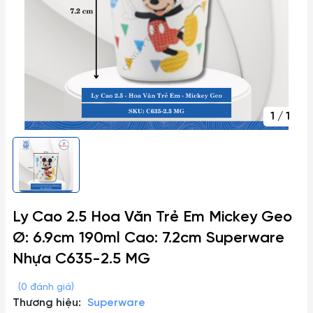
1
/
1
Ly Cao 2.5 Hoa Văn Trẻ Em Mickey Geo
Ø: 6.9cm 190ml Cao: 7.2cm Superware
Nhựa C635-2.5 MG
(0 đánh giá)
Thương hiệu:
Superware