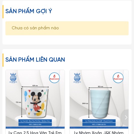
SẢN PHẨM GỢI Ý
Chưa có sản phẩm nào
SẢN PHẨM LIÊN QUAN
Ly nước nhỏ không quai 2.5" Mickey GEO | C635-2.5 thuộc
dòng sản phẩm Trẻ em.
Ly Cao 2.5 Hoa Văn Trẻ Em
Ly Nhám Xoắn J&K Nhám