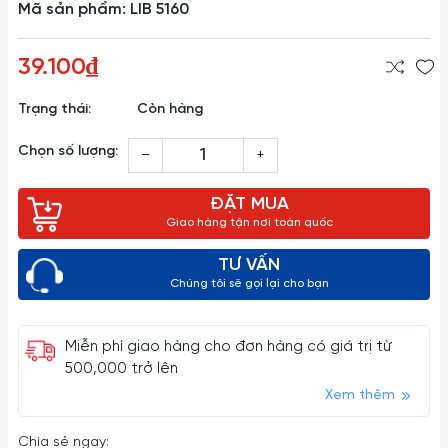
Mã sản phẩm: LIB 5160
39.100₫
Trạng thái:
Còn hàng
Chọn số lượng:
–
+
ĐẶT MUA
Giao hàng tận nơi toàn quốc
TƯ VẤN
Chúng tôi sẽ gọi lại cho bạn
Miễn phí giao hàng cho đơn hàng có giá trị từ
500,000 trở lên
Xem thêm
Chia sẻ ngay: