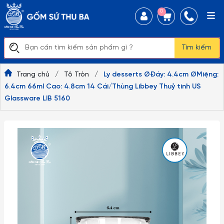
0
Tìm kiếm
Trang chủ
/
Tô Tròn
/
Ly desserts ØĐáy: 4.4cm ØMiệng:
6.4cm 66ml Cao: 4.8cm 14 Cái/Thùng Libbey Thuỷ tinh US
Glassware LIB 5160