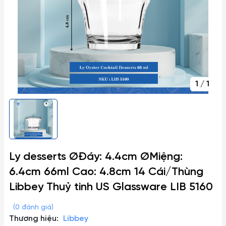
1
/
1
Ly desserts ØĐáy: 4.4cm ØMiệng:
6.4cm 66ml Cao: 4.8cm 14 Cái/Thùng
Libbey Thuỷ tinh US Glassware LIB 5160
(0 đánh giá)
Thương hiệu:
Libbey