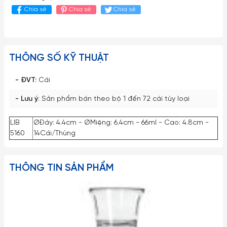
Chia sẻ
Chia sẻ
Chia sẻ
THÔNG SỐ KỸ THUẬT
- ĐVT:
Cái
- Lưu ý
: Sản phẩm bán theo bộ 1 đến 72 cái tùy loại
LIB
ØĐáy: 4.4cm - ØMiệng: 6.4cm - 66ml - Cao: 4.8cm -
5160
14Cái/Thùng
THÔNG TIN SẢN PHẨM