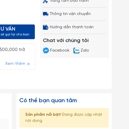
Trung tâm bảo hành
Thông tin vận chuyển
Hướng dẫn thanh toán
TƯ VẤN
sẽ gọi lại cho bạn
Chat với chúng tôi
 500,000 trở
Facebook
Zalo
Xem thêm
Có thể bạn quan tâm
Sản phẩm nổi bật!
Đang được cập nhật
nội dung.