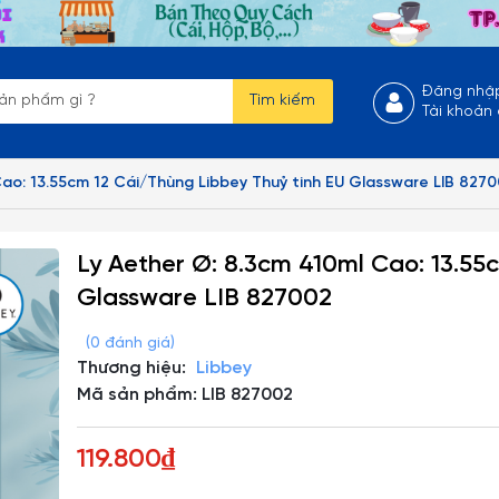
Đăng nhậ
Tìm kiếm
Tài khoản
Cao: 13.55cm 12 Cái/Thùng Libbey Thuỷ tinh EU Glassware LIB 827
Ly Aether Ø: 8.3cm 410ml Cao: 13.55
Glassware LIB 827002
(0 đánh giá)
Thương hiệu:
Libbey
Mã sản phẩm: LIB 827002
119.800₫