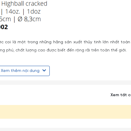
ược coi là một trong những hãng sản xuất thủy tinh lớn nhất toàn
 phú, chất lượng cao được biết đến rộng rãi trên toàn thế giới.
 Hà Lan, Bồ Đào Nha và Trung Quốc (2 nhà máy).
Xem thêm nội dung
 mã của Libbey thể hiện rõ đặc trưng của hai khu vực: hoặc đơn gi
Xem tất 
ng qua sự đa dạng về mẫu mã, về dung tích trong cùng một thiế
p đáng kể về mặt hiệu quả kinh tế cho các khách hàng khu vực 
c sản phẩm của Libbey tại thị trường Việt Nam