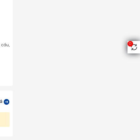
0
 cầu,
ản và
cả
t kế.
khách