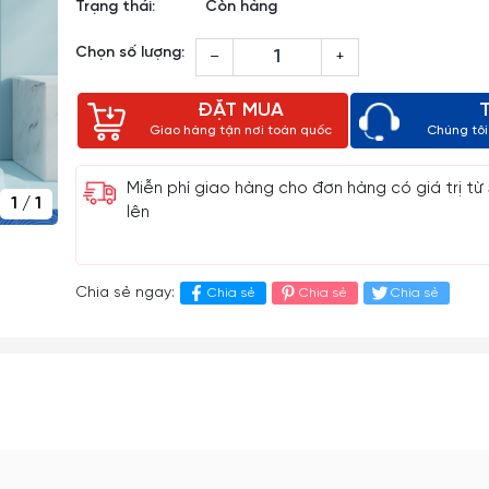
Trạng thái:
Còn hàng
Chọn số lượng:
–
+
ĐẶT MUA
Giao hàng tận nơi toàn quốc
Chúng tôi 
Miễn phí giao hàng cho đơn hàng có giá trị từ
1
/
1
lên
Chia sẻ ngay:
Chia sẻ
Chia sẻ
Chia sẻ