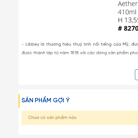
- Libbey là thương hiệu thuỷ tinh nổi tiếng của Mỹ, đ
được thành lập từ năm 1818 với các dòng sản phẩm phong
- Hiện nay Libbey có tổng cộng 6 nhà máy ở Mỹ, Mexico,
- Nhờ có hai đội ngũ thiết kế ở châu Âu và Mỹ, các mãu
hữu dụng, hoặc thanh mảnh và sang trọng.
SẢN PHẨM GỢI Ý
- Không khó khăn để nhận biết độ lớn của Libbey thô
Libbey còn được biết đến về độ bền nổi trội, đóng gó
Chưa có sản phẩm nào
sạn, nhà hàng, quán cafe.
- Gốm Sứ Thu Ba tự hào là nhà phân phối chính thức cá