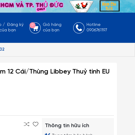
p
/
Đăng ký
Giỏ hàng
Hotline
0
 của bạn
của bạn
0906761197
002
cm 12 Cái/Thùng Libbey Thuỷ tinh EU
Thông tin hữu ích