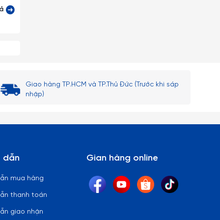
 lại)
cả
 thủy
ên bi
Giao hàng TP.HCM và TP.Thủ Đức (Trước khi sáp
nhập)
 lòng
 dẫn
Gian hàng online
dẫn mua hàng
ẫn thanh toán
ẫn giao nhận