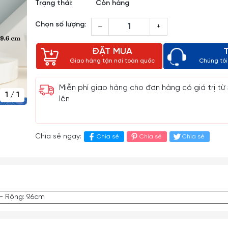
Trạng thái:
Còn hàng
Chọn số lượng:
–
+
ĐẶT MUA
Giao hàng tận nơi toàn quốc
Chúng tôi 
Miễn phí giao hàng cho đơn hàng có giá trị từ
1
/
1
lên
Chia sẻ ngay:
Chia sẻ
Chia sẻ
Chia sẻ
- Rộng: 9.6cm