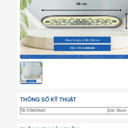
THÔNG SỐ KỸ THUẬT
TB 313659460
Dài: 36cm 