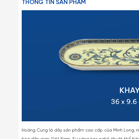
THÔNG TIN SẢN PHẨM
Hoàng Cung là dãy sản phẩm cao cấp của Minh Long, m