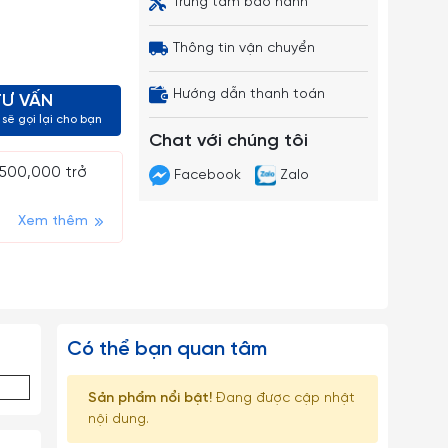
Trung tâm bảo hành
Thông tin vận chuyển
Hướng dẫn thanh toán
TƯ VẤN
sẽ gọi lại cho bạn
Chat với chúng tôi
 500,000 trở
Facebook
Zalo
Xem thêm
Có thể bạn quan tâm
Sản phẩm nổi bật!
Đang được cập nhật
nội dung.