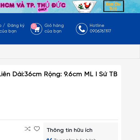
p
/
Đăng ký
Giỏ hàng
Hotline
0
 của bạn
của bạn
0906761197
iên Dài:36cm Rộng: 9.6cm ML I Sứ TB
Thông tin hữu ích