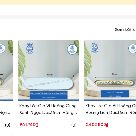
Xem tất 
e
Khay Lót Gia Vị Hoàng Cung
Khay Lót Gia Vị Hoàng 
 Rộng:
Xanh Ngọc Dài:36cm Rộng:
Hoàng Liên Dài:36cm Rộ
02460
9.6cm ML I Sứ TB 313659489
9.6cm ML I Sứ TB 31365
941.760₫
2.602.800₫
(0)
(0)