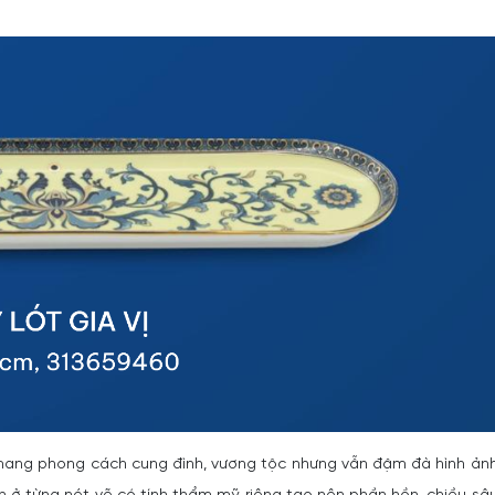
ang phong cách cung đình, vương tộc nhưng vẫn đậm đà hình ản