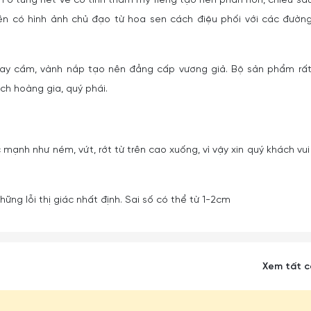
n ở từng nét vẽ có tính thẩm mỹ riêng tạo nên phần hồn, chiều sâ
n có hình ảnh chủ đạo từ hoa sen cách điệu phối với các đườn
ay cầm, vành nắp tạo nên đẳng cấp vương giả. Bộ sản phẩm rấ
ch hoàng gia, quý phái.
 mạnh như ném, vứt, rớt từ trên cao xuống, vì vậy xin quý khách vui
ững lỗi thị giác nhất định. Sai số có thể từ 1-2cm
Xem tất 