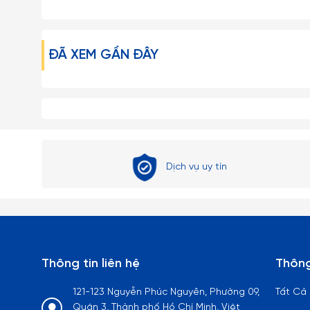
ĐÃ XEM GẦN ĐÂY
Dịch vụ uy tín
Thông tin liên hệ
Thông
121-123 Nguyễn Phúc Nguyên, Phường 09,
Tất Cả
Quận 3, Thành phố Hồ Chí Minh, Việt