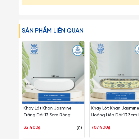
SẢN PHẨM LIÊN QUAN
Khay Lót Khăn Jasmine
Khay Lót Khăn Jasmin
Trắng Dài:13.3cm Rộng:
Hoàng Liên Dài:13.3cm
7.3cm Cao: 2cm ML I Sứ TB
7.3cm ML I Sứ TB 3513
32.400₫
707.400₫
(0)
351302000