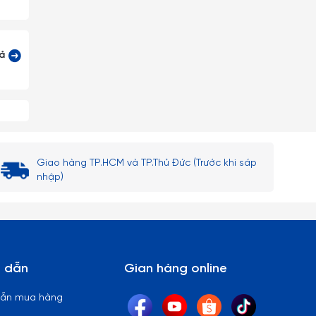
cả
Giao hàng TP.HCM và TP.Thủ Đức (Trước khi sáp
nhập)
 dẫn
Gian hàng online
dẫn mua hàng