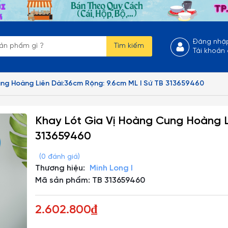
Đăng nhậ
Tìm kiếm
Tài khoản
ung Hoàng Liên Dài:36cm Rộng: 9.6cm ML I Sứ TB 313659460
Khay Lót Gia Vị Hoàng Cung Hoàng L
313659460
(0 đánh giá)
Thương hiệu:
Minh Long I
Mã sản phẩm: TB 313659460
2.602.800₫