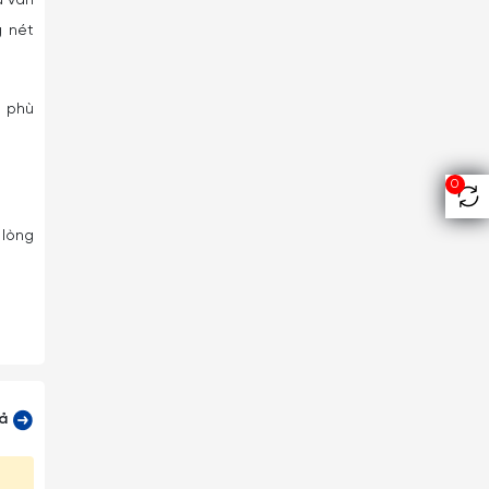
u văn
g nét
t phù
0
 lòng
cả