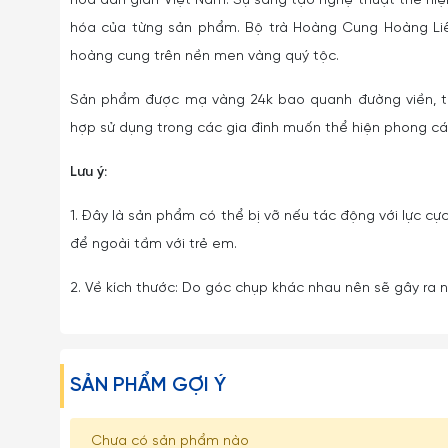
hóa dân gian Việt Nam. Sự sáng tạo nghệ thuật thể hiệ
hóa của từng sản phẩm. Bộ trà Hoàng Cung Hoàng Liê
hoàng cung trên nền men vàng quý tộc.
Sản phẩm được mạ vàng 24k bao quanh đường viền, t
hợp sử dụng trong các gia đình muốn thể hiện phong cá
Lưu ý:
1. Đây là sản phẩm có thể bị vỡ nếu tác động với lực cực
để ngoài tầm với trẻ em.
2. Về kích thước: Do góc chụp khác nhau nên sẽ gây ra nh
SẢN PHẨM GỢI Ý
Chưa có sản phẩm nào