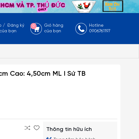
p
/
Đăng ký
Giỏ hàng
Hotline
0
 của bạn
của bạn
0906761197
5cm Cao: 4,50cm ML I Sứ TB
Thông tin hữu ích