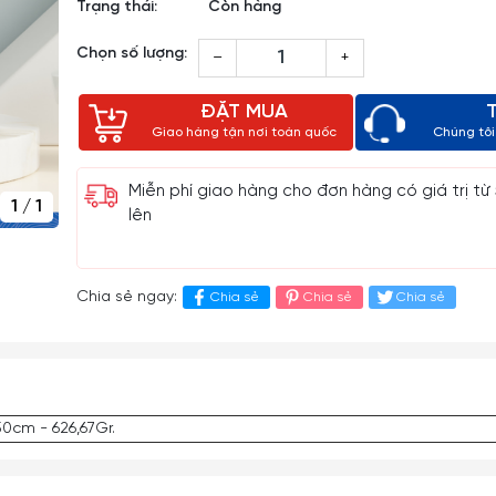
Trạng thái:
Còn hàng
Chọn số lượng:
–
+
ĐẶT MUA
Giao hàng tận nơi toàn quốc
Chúng tôi 
Miễn phí giao hàng cho đơn hàng có giá trị từ
1
/
1
lên
Chia sẻ ngay:
Chia sẻ
Chia sẻ
Chia sẻ
50cm - 626,67Gr.