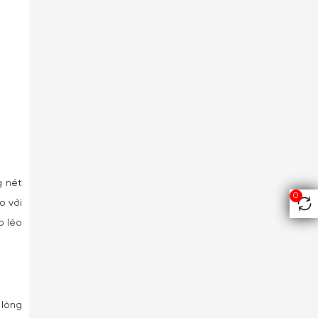
g nét
0
o với
o léo
 lòng