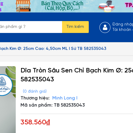
Đăng nhậ
Tìm kiếm
Tài khoản
 Bạch Kim Ø: 25cm Cao: 4,50cm ML I Sứ TB 582535043
Dĩa Tròn Sâu Sen Chỉ Bạch Kim Ø: 2
582535043
(0 đánh giá)
Thương hiệu:
Minh Long I
Mã sản phẩm: TB 582535043
358.560₫