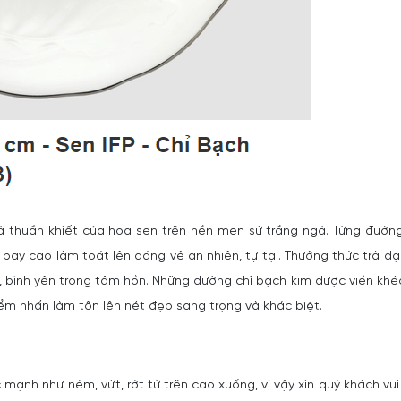
 thuần khiết của hoa sen trên nền men sứ trắng ngà. Từng đườn
 bay cao làm toát lên dáng vẻ an nhiên, tự tại. Thưởng thức trà đạ
, bình yên trong tâm hồn. Những đường chỉ bạch kim được viền khé
ểm nhấn làm tôn lên nét đẹp sang trọng và khác biệt.
 mạnh như ném, vứt, rớt từ trên cao xuống, vì vậy xin quý khách vui