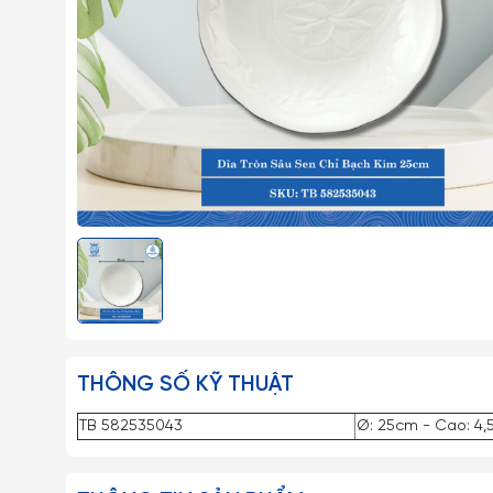
THÔNG SỐ KỸ THUẬT
TB 582535043
Ø: 25cm - Cao: 4,