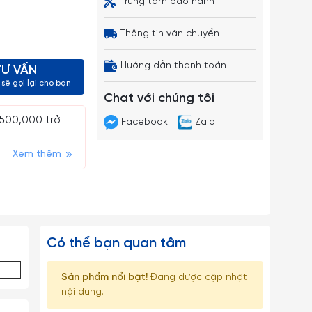
Trung tâm bảo hành
Thông tin vận chuyển
Hướng dẫn thanh toán
TƯ VẤN
sẽ gọi lại cho bạn
Chat với chúng tôi
 500,000 trở
Facebook
Zalo
Xem thêm
Có thể bạn quan tâm
Sản phẩm nổi bật!
Đang được cập nhật
nội dung.