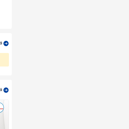
cả
cả