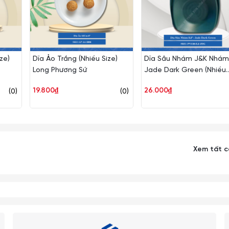
ze)
Dĩa Ảo Trắng (Nhiều Size)
Dĩa Sâu Nhám J&K Nhám
Long Phương Sứ
Jade Dark Green (Nhiều
Size) Superware Nhựa
19.800₫
26.000₫
(0)
(0)
Xem tất 