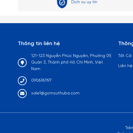
Dịch vụ uy tín
Thông tin liên hệ
Thông
121-123 Nguyễn Phúc Nguyên, Phường 09,
Tất Cả
Quận 3, Thành phố Hồ Chí Minh, Việt
Liên hệ
Nam
0906761197
sale1@gomsuthuba.com
Trê