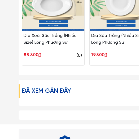
Dĩa Xoài Sâu Trắng (Nhiều
Dĩa Sâu Trắng (Nhiều Si
Size) Long Phương Sứ
Long Phương Sứ
88.800₫
19.800₫
(0)
ĐÃ XEM GẦN ĐÂY