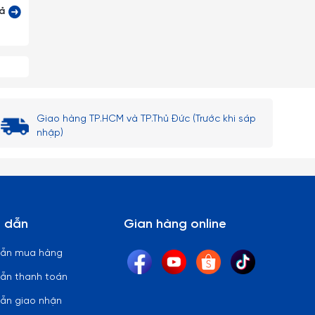
cả
Giao hàng TP.HCM và TP.Thủ Đức (Trước khi sáp
nhập)
 dẫn
Gian hàng online
dẫn mua hàng
ẫn thanh toán
ẫn giao nhận