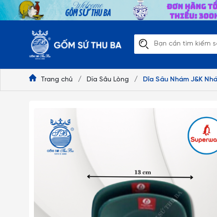
Trang chủ
/
Dĩa Sâu Lòng
/
Dĩa Sâu Nhám J&K Nhá