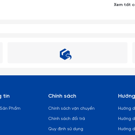
Xem tất 
các món lẩu, nướng.
n ăn Nhật - Hàn hoặc các món Á phổ biến.
 tin
Chính sách
Hướng
 Sản Phẩm
Chính sách vận chuyển
Hướng 
Chính sách đổi trả
Hướng d
Quy định sử dụng
Hướng d