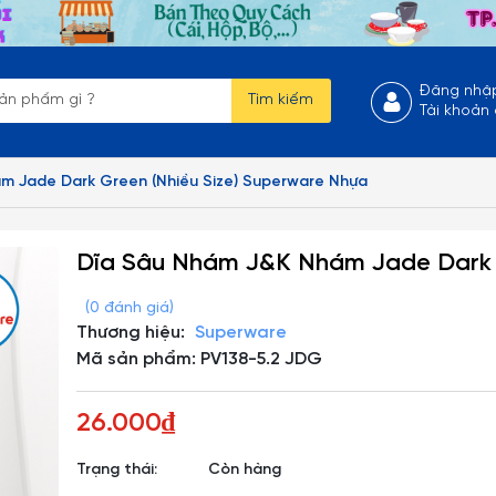
Đăng nhậ
Tìm kiếm
Tài khoản
m Jade Dark Green (Nhiều Size) Superware Nhựa
Dĩa Sâu Nhám J&K Nhám Jade Dark 
(0 đánh giá)
Thương hiệu:
Superware
Mã sản phẩm: PV138-5.2 JDG
26.000₫
Trạng thái:
Còn hàng