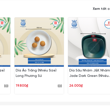
Xem tất 
ze)
Dĩa Ảo Trắng (Nhiều Size)
Dĩa Sâu Nhám J&K Nhám
Long Phương Sứ
Jade Dark Green (Nhiều
Size) Superware Nhựa
19.800₫
26.000₫
(0)
(0)