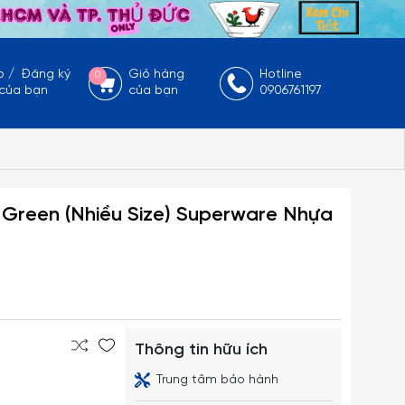
p
/
Đăng ký
Giỏ hàng
Hotline
0
 của bạn
của bạn
0906761197
Green (Nhiều Size) Superware Nhựa
Thông tin hữu ích
Trung tâm bảo hành