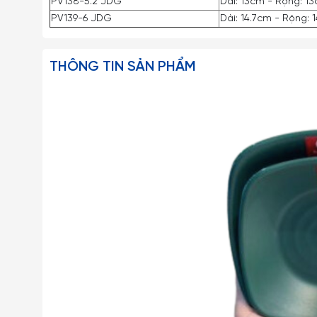
PV138-5.2 JDG
Dài: 13cm - Rộng: 1
PV139-6 JDG
Dài: 14.7cm - Rộng: 
THÔNG TIN SẢN PHẨM