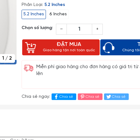
Phân Loại:
5.2 Inches
5.2 Inches
6 Inches
Chọn số lượng:
–
+
ĐẶT MUA
Giao hàng tận nơi toàn quốc
Chúng tôi 
1
/
2
Miễn phí giao hàng cho đơn hàng có giá trị từ
lên
Chia sẻ ngay:
Chia sẻ
Chia sẻ
Chia sẻ