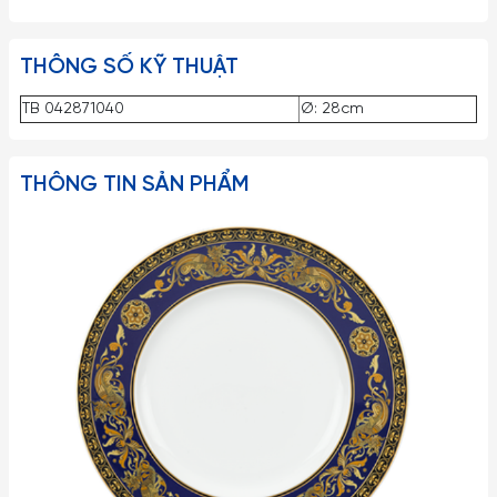
THÔNG SỐ KỸ THUẬT
TB 042871040
Ø: 28cm
THÔNG TIN SẢN PHẨM