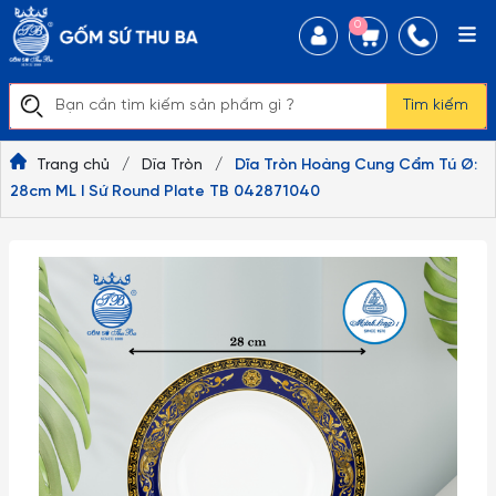
0
Tìm kiếm
Trang chủ
/
Dĩa Tròn
/
Dĩa Tròn Hoàng Cung Cẩm Tú Ø:
28cm ML I Sứ Round Plate TB 042871040