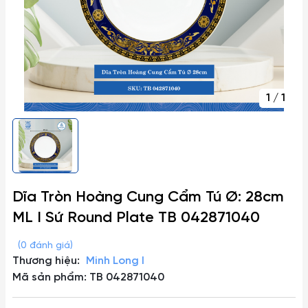
1
/
1
Dĩa Tròn Hoàng Cung Cẩm Tú Ø: 28cm
ML I Sứ Round Plate TB 042871040
(0 đánh giá)
Thương hiệu:
Minh Long I
Mã sản phẩm: TB 042871040