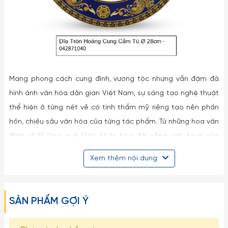
Mang phong cách cung đình, vương tộc nhưng vẫn đậm đà
hình ảnh văn hóa dân gian Việt Nam, sự sáng tạo nghệ thuật
thể hiện ở từng nét vẽ có tính thẩm mỹ riêng tạo nên phần
hồn, chiều sâu văn hóa của từng tác phẩm. Từ những hoa văn
đậm chất làng quê Việt, khắc họa đời sống sinh hoạt của
người dân (bộ Hồn Việt, Hồn quê), linh vật biểu tượng thiêng
Xem thêm nội dung
liêng như chim lạc, trống đồng (Bộ Lạc Hồng, Cội Nguồn), cho
tới họa tiết cung đình xưa như rồng phượng, hoa sen (Bộ
Quốc sắc, Cẩm Tú, Hoàng Bào, Sen vàng)… đều được khắc
SẢN PHẨM GỢI Ý
họa sinh động và tinh tế hình ảnh một Việt giàu giàu bản
sắc, thuần hậu.