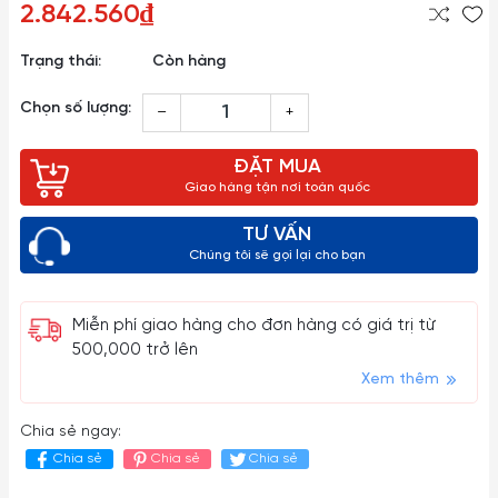
2.842.560₫
Trạng thái:
Còn hàng
Chọn số lượng:
–
+
ĐẶT MUA
Giao hàng tận nơi toàn quốc
TƯ VẤN
Chúng tôi sẽ gọi lại cho bạn
Miễn phí giao hàng cho đơn hàng có giá trị từ
500,000 trở lên
Xem thêm
Chia sẻ ngay:
Chia sẻ
Chia sẻ
Chia sẻ