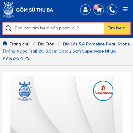
0
Tìm kiếm
Trang chủ
/
Dĩa Tròn
/
Dĩa Lót 5.4 Porceline Pearl Stone
(Trắng Ngọc Trai) Ø: 13.5cm Cao: 2.5cm Superware Nhựa
PV162-5.4 PS