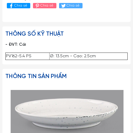
Chia sẻ
Chia sẻ
Chia sẻ
THÔNG SỐ KỸ THUẬT
- ĐVT: Cái
PV162-5.4 PS
Ø: 13.5cm - Cao: 2.5cm
THÔNG TIN SẢN PHẨM