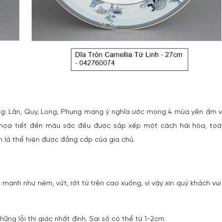
iêng: Lân, Quy, Long, Phụng mang ý nghĩa ước mong 4 mùa yên ấm 
 Từ họa tiết đến màu sắc đều được sắp xếp một cách hài hòa, toá
h là thể hiện được đẳng cấp của gia chủ.
 mạnh như ném, vứt, rớt từ trên cao xuống, vì vậy xin quý khách vui
ững lỗi thị giác nhất định. Sai số có thể từ 1-2cm