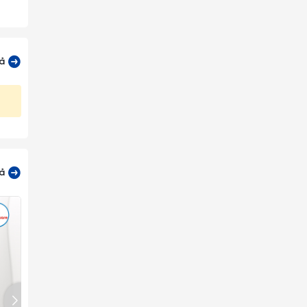
cả
cả