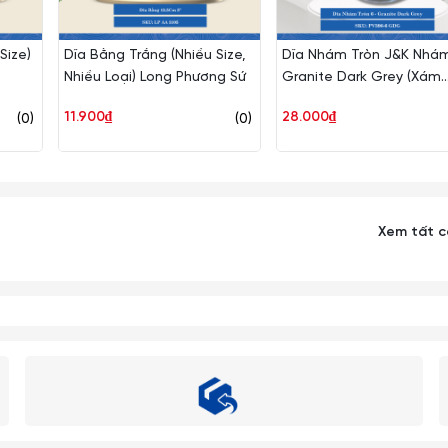
Size)
Dĩa Bằng Trắng (Nhiều Size,
Dĩa Nhám Tròn J&K Nhá
Nhiều Loại) Long Phương Sứ
Granite Dark Grey (Xám
Granite) (Nhiều Size)
11.900₫
28.000₫
(0)
(0)
Superware Nhựa
Xem tất 