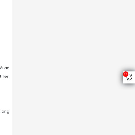
và an
0
t lên
 lòng