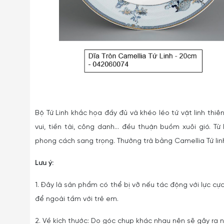
Bộ Tứ Linh khắc họa đầy đủ và khéo léo tứ vật linh th
vui, tiền tài, công danh... đều thuận buồm xuôi gió.
phong cách sang trọng. Thưởng trà bằng Camellia Tứ lin
Lưu ý:
1. Đây là sản phẩm có thể bị vỡ nếu tác động với lực cực
để ngoài tầm với trẻ em.
2. Về kích thước: Do góc chụp khác nhau nên sẽ gây ra nh