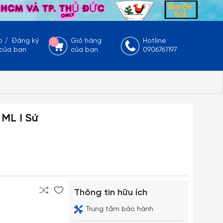
p
/
Đăng ký
Giỏ hàng
Hotline
0
 của bạn
của bạn
0906761197
 ML I Sứ
Thông tin hữu ích
Trung tâm bảo hành