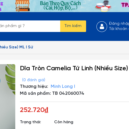
Đăng nhậ
Tìm kiếm
Tài khoản
hiều Size) ML I Sứ
Dĩa Tròn Camelia Tứ Linh (Nhiều Size)
(0 đánh giá)
Thương hiệu:
Minh Long I
Mã sản phẩm: TB 042060074
252.720₫
Trạng thái:
Còn hàng