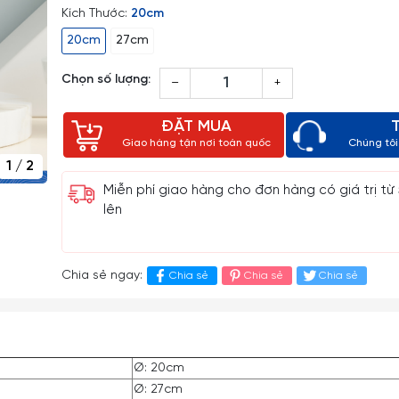
Kích Thước:
20cm
20cm
27cm
Chọn số lượng:
–
+
ĐẶT MUA
Giao hàng tận nơi toàn quốc
Chúng tôi 
1
/
2
Miễn phí giao hàng cho đơn hàng có giá trị từ
lên
Chia sẻ ngay:
Chia sẻ
Chia sẻ
Chia sẻ
Ø: 20cm
Ø: 27cm