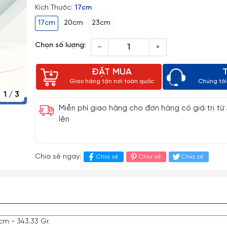
Kích Thước:
17cm
17cm
20cm
23cm
Chọn số lượng:
–
+
ĐẶT MUA
Giao hàng tận nơi toàn quốc
Chúng tôi 
1
/
3
Miễn phí giao hàng cho đơn hàng có giá trị từ
lên
Chia sẻ ngay:
Chia sẻ
Chia sẻ
Chia sẻ
m - 343.33 Gr.