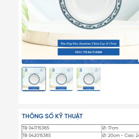
THÔNG SỐ KỸ THUẬT
TB 041715385
Ø: 17cm
TB 042015385
Ø: 20cm - Cao: 2c