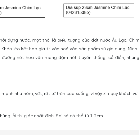
thời dựng nước, một thời là biểu tượng của đất nước Âu Lạc. Chi
 Khéo léo kết hợp giá trị văn hoá vào sản phẩm sứ gia dụng, Minh
g đường nét hoa văn mang đậm nét truyền thống, cổ điển, nhưn
 mạnh như ném, vứt, rớt từ trên cao xuống, vì vậy xin quý khách vui
ững lỗi thị giác nhất định. Sai số có thể từ 1-2cm