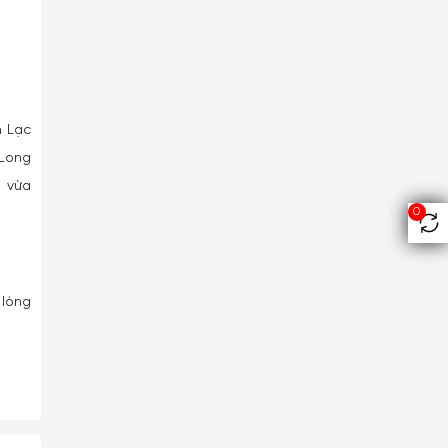
m Lạc
 Long
g vừa
0
 lòng