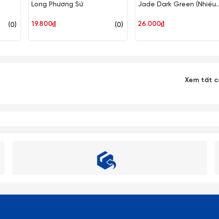
Long Phương Sứ
Jade Dark Green (Nhiều
Size) Superware Nhựa
19.800₫
26.000₫
(0)
(0)
Xem tất 