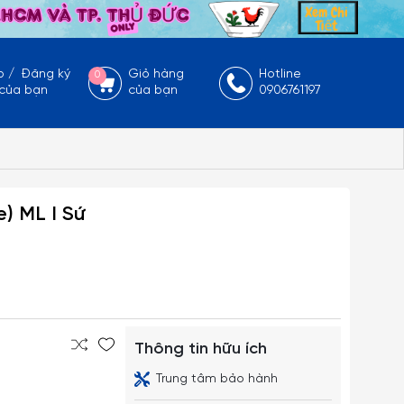
p
/
Đăng ký
Giỏ hàng
Hotline
0
 của bạn
của bạn
0906761197
e) ML I Sứ
Thông tin hữu ích
Trung tâm bảo hành