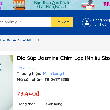
Đăng nhậ
Tìm kiếm
Tài khoản
ạc (Nhiều Size) ML I Sứ
Dĩa Súp Jasmine Chim Lạc (Nhiều Siz
(0 đánh giá)
Thương hiệu:
Minh Long I
Mã sản phẩm: TB 041715385
73.440₫
Trạng thái:
Còn hàng