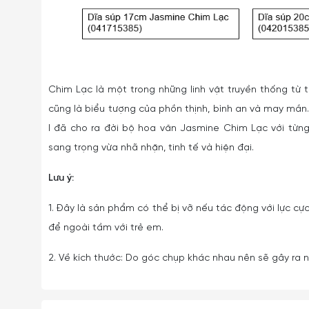
Chim Lạc là một trong những linh vật truyền thống từ 
cũng là biểu tượng của phồn thịnh, bình an và may mắn.
I đã cho ra đời bộ hoa văn Jasmine Chim Lạc với từn
sang trọng vừa nhã nhặn, tinh tế và hiện đại.
Lưu ý:
1. Đây là sản phẩm có thể bị vỡ nếu tác động với lực cực
để ngoài tầm với trẻ em.
2. Về kích thước: Do góc chụp khác nhau nên sẽ gây ra nh