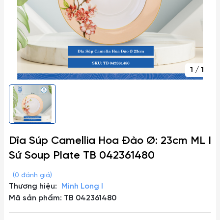
1
/
1
Dĩa Súp Camellia Hoa Đào Ø: 23cm ML I
Sứ Soup Plate TB 042361480
(0 đánh giá)
Thương hiệu:
Minh Long I
Mã sản phẩm: TB 042361480