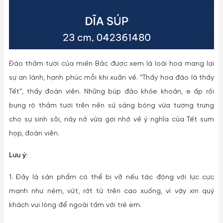
Đào thắm tươi của miền Bắc được xem là loài hoa mang lại
sự an lành, hạnh phúc mỗi khi xuân về. “Thấy hoa đào là thấy
Tết”, thấy đoàn viên. Những búp đào khỏe khoắn, e ấp rồi
bung rộ thắm tươi trên nền sứ sáng bóng vừa tượng trưng
cho sự sinh sôi, nảy nở vừa gợi nhớ về ý nghĩa của Tết sum
họp, đoàn viên.
Lưu ý:
1. Đây là sản phẩm có thể bị vỡ nếu tác động với lực cực
mạnh như ném, vứt, rớt từ trên cao xuống, vì vậy xin quý
khách vui lòng để ngoài tầm với trẻ em.