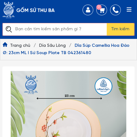
0
Tìm kiếm
Trang chủ
/
Dĩa Sâu Lòng
/
Dĩa Súp Camellia Hoa Đào
Ø: 23cm ML I Sứ Soup Plate TB 042361480