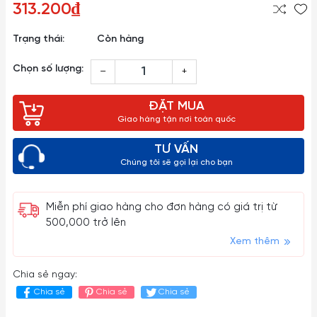
313.200₫
Trạng thái:
Còn hàng
Chọn số lượng:
–
+
ĐẶT MUA
Giao hàng tận nơi toàn quốc
TƯ VẤN
Chúng tôi sẽ gọi lại cho bạn
Miễn phí giao hàng cho đơn hàng có giá trị từ
500,000 trở lên
Xem thêm
Chia sẻ ngay:
Chia sẻ
Chia sẻ
Chia sẻ