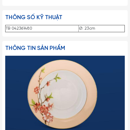
THÔNG SỐ KỸ THUẬT
TB 042361480
Ø: 23cm
THÔNG TIN SẢN PHẨM