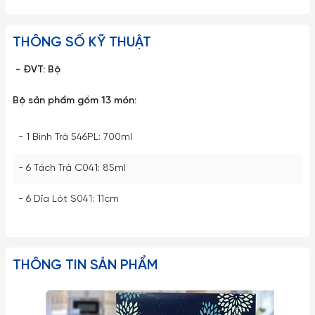
THÔNG SỐ KỸ THUẬT
- ĐVT: Bộ
Bộ sản phẩm gồm 13 món:
- 1 Bình Trà 546PL: 700ml
- 6 Tách Trà C041: 85ml
- 6 Dĩa Lót S041: 11cm
THÔNG TIN SẢN PHẨM