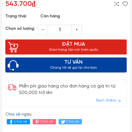
543.700₫
Trạng thái:
Còn hàng
Chọn số lượng:
–
+
ĐẶT MUA
Giao hàng tận nơi toàn quốc
TƯ VẤN
Chúng tôi sẽ gọi lại cho bạn
Miễn phí giao hàng cho đơn hàng có giá trị từ
500,000 trở lên
Xem thêm
Chia sẻ ngay:
Chia sẻ
Chia sẻ
Chia sẻ