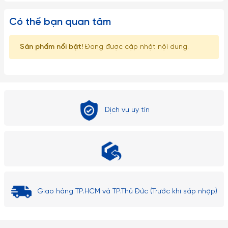
hợp với phong cách văn hóa và ẩm thực Việt Nam.
Có thể bạn quan tâm
Lưu ý:
Sản phẩm nổi bật!
Đang được cập nhật nội dung.
1. Đây là sản phẩm có thể bị vỡ nếu tác động với lực cực
mạnh như ném, vứt, rớt từ trên cao xuống, vì vậy xin quý
khách vui lòng để ngoài tầm với trẻ em.
2. Về kích thước: Do góc chụp khác nhau nên sẽ gây ra những
Dịch vụ uy tín
lỗi thị giác nhất định. Sai số có thể từ 1-2cm
Giao hàng TP.HCM và TP.Thủ Đức (Trước khi sáp nhập)