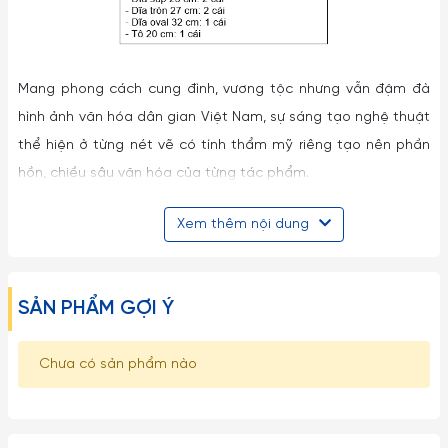
Mang phong cách cung đình, vương tộc nhưng vẫn đậm đà
hình ảnh văn hóa dân gian Việt Nam, sự sáng tạo nghệ thuật
thể hiện ở từng nét vẽ có tính thẩm mỹ riêng tạo nên phần
hồn, chiều sâu văn hóa của từng tác phẩm.
Từ những hoa văn đậm chất làng quê Việt, khắc họa đời sống
Xem thêm nội dung
sinh hoạt của người dân (bộ Hồn Việt, Hồn quê), linh vật biểu
tượng thiêng liêng như chim lạc, trống đồng (Bộ Lạc Hồng,
Cội Nguồn), cho tới họa tiết cung đình xưa như rồng phượng,
SẢN PHẨM GỢI Ý
hoa sen (Bộ Quốc sắc, Cẩm Tú, Hoàng Bào, Sen vàng)… đều
được khắc họa sinh động và tinh tế hình ảnh một Việt giàu
Chưa có sản phẩm nào
giàu bản sắc, thuần hậu.
Đặc biệt, bộ sản phẩm còn đánh dấu thành tựu của Minh