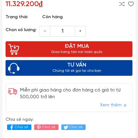
11.329.200₫
Trạng thái:
Còn hàng
Chọn số lượng:
–
+
ĐẶT MUA
Giao hàng tận nơi toàn quốc
TƯ VẤN
Chúng tôi sẽ gọi lại cho bạn
Miễn phí giao hàng cho đơn hàng có giá trị từ
500,000 trở lên
Xem thêm
Chia sẻ ngay:
Chia sẻ
Chia sẻ
Chia sẻ