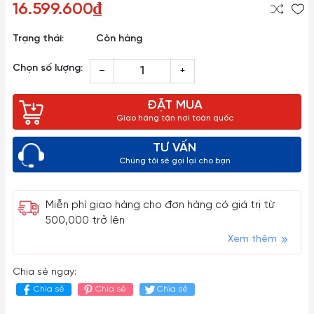
16.599.600₫
Trạng thái:
Còn hàng
Chọn số lượng:
–
+
ĐẶT MUA
Giao hàng tận nơi toàn quốc
TƯ VẤN
Chúng tôi sẽ gọi lại cho bạn
Miễn phí giao hàng cho đơn hàng có giá trị từ
500,000 trở lên
Xem thêm
Chia sẻ ngay:
Chia sẻ
Chia sẻ
Chia sẻ