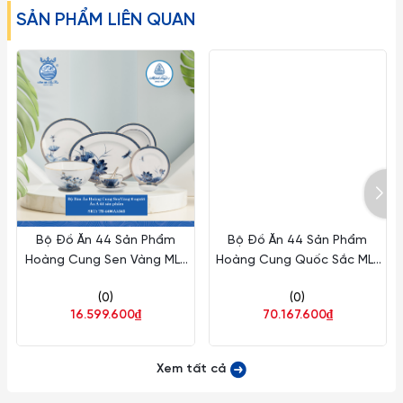
SẢN PHẨM LIÊN QUAN
Bộ sản phẩm thích hợp cho những buổi sum họp thân tình
trong không gian yên bình, thư giãn vừa gần gũi vừa sang
trọng.
Lưu ý:
1. Đây là sản phẩm có thể bị vỡ nếu tác động với lực cực
mạnh như ném, vứt, rớt từ trên cao xuống, vì vậy xin quý
khách vui lòng để ngoài tầm với trẻ em.
Bộ Đồ Ăn 44 Sản Phẩm
Bộ Đồ Ăn 44 Sản Phẩm
2. Về kích thước: Do góc chụp khác nhau nên sẽ gây ra những
Hoàng Cung Sen Vàng ML I
Hoàng Cung Quốc Sắc ML I
lỗi thị giác nhất định. Sai số có thể từ 1-2cm
Sứ TB 4406AA345
Sứ TB 4406AA068
(0)
(0)
16.599.600₫
70.167.600₫
Xem tất cả