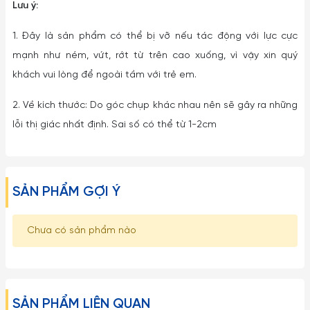
Lưu ý:
1. Đây là sản phẩm có thể bị vỡ nếu tác động với lực cực
mạnh như ném, vứt, rớt từ trên cao xuống, vì vậy xin quý
khách vui lòng để ngoài tầm với trẻ em.
2. Về kích thước: Do góc chụp khác nhau nên sẽ gây ra những
lỗi thị giác nhất định. Sai số có thể từ 1-2cm
SẢN PHẨM GỢI Ý
Chưa có sản phẩm nào
SẢN PHẨM LIÊN QUAN