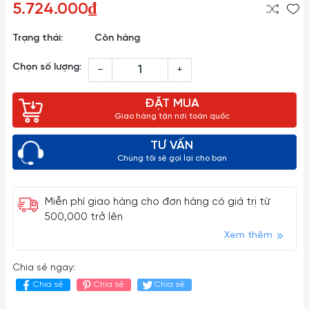
5.724.000₫
Trạng thái:
Còn hàng
Chọn số lượng:
–
+
ĐẶT MUA
Giao hàng tận nơi toàn quốc
TƯ VẤN
Chúng tôi sẽ gọi lại cho bạn
Miễn phí giao hàng cho đơn hàng có giá trị từ
500,000 trở lên
Xem thêm
Chia sẻ ngay:
Chia sẻ
Chia sẻ
Chia sẻ