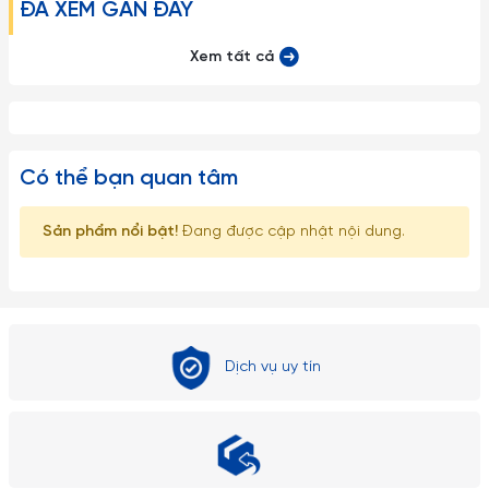
ĐÃ XEM GẦN ĐÂY
Xem tất cả
Có thể bạn quan tâm
Sản phẩm nổi bật!
Đang được cập nhật nội dung.
Dịch vụ uy tín