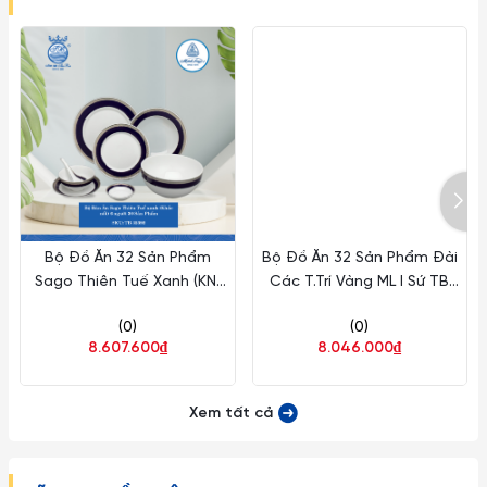
Bộ Đồ Ăn 32 Sản Phẩm
Bộ Đồ Ăn 32 Sản Phẩm Đài
Sago Thiên Tuế Xanh (KN)
Các T.Trí Vàng ML I Sứ TB
ML I Sứ TB 32392
32247
(0)
(0)
8.607.600₫
8.046.000₫
Xem tất cả