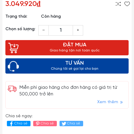
3.049.920₫
Trạng thái:
Còn hàng
Chọn số lượng:
–
+
ĐẶT MUA
Giao hàng tận nơi toàn quốc
TƯ VẤN
Chúng tôi sẽ gọi lại cho bạn
Miễn phí giao hàng cho đơn hàng có giá trị từ
500,000 trở lên
Xem thêm
Chia sẻ ngay:
Chia sẻ
Chia sẻ
Chia sẻ