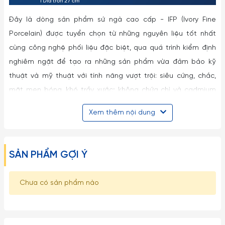
Đây là dòng sản phẩm sứ ngà cao cấp - IFP (Ivory Fine
Porcelain) được tuyển chọn từ những nguyên liệu tốt nhất
cùng công nghệ phối liệu đặc biệt, qua quá trình kiểm định
nghiêm ngặt để tạo ra những sản phẩm vừa đảm bảo kỹ
thuật và mỹ thuật với tính năng vượt trội: siêu cứng, chắc,
mặt men bóng, khó trầy xước; không chứa chì và cadmium
nên an toàn cho sức khỏe; đặc biệt sử dụng tiện lợi được
Xem thêm nội dung
trong lò vi sóng, máy rửa chén và lò nướng…
Vẻ đẹp tinh tế từ nước men sáng, màu sứ trắng ngà sang
SẢN PHẨM GỢI Ý
trọng, quyến rũ và thiết kế với nhiều hoa văn đa dạng, nhẹ
nhàng, bay bổng, bộ bàn ăn thích hợp trong việc trang trí và
trình bày món ăn thêm đẹp mắt, giúp tô điểm sự sang trọng
Chưa có sản phẩm nào
cho bàn ăn gia đình đồng thời thể hiện gu thẩm mỹ, sáng
tạo và phong cách riêng của chủ nhân.