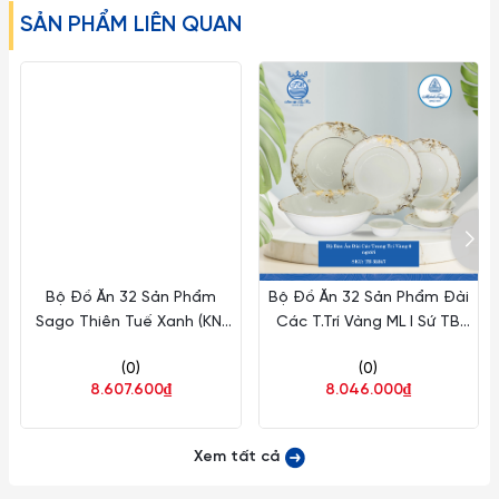
Lưu ý:
SẢN PHẨM LIÊN QUAN
1. Đây là sản phẩm có thể bị vỡ nếu tác động với lực cực
mạnh như ném, vứt, rớt từ trên cao xuống, vì vậy xin quý
khách vui lòng để ngoài tầm với trẻ em.
2. Về kích thước: Do góc chụp khác nhau nên sẽ gây ra những
lỗi thị giác nhất định. Sai số có thể từ 1-2cm
Bộ Đồ Ăn 32 Sản Phẩm
Bộ Đồ Ăn 32 Sản Phẩm Đài
Sago Thiên Tuế Xanh (KN)
Các T.Trí Vàng ML I Sứ TB
ML I Sứ TB 32392
32247
(0)
(0)
8.607.600₫
8.046.000₫
Xem tất cả