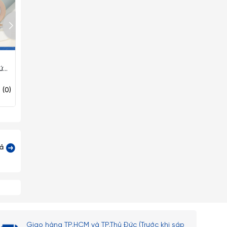
Bộ Đồ Ăn 23 Sản Phẩm
ứ
Camellia Diệp Lục ML I Sứ TB
23CAM495
1.734.480₫
(0)
(0)
cả
Giao hàng TP.HCM và TP.Thủ Đức (Trước khi sáp