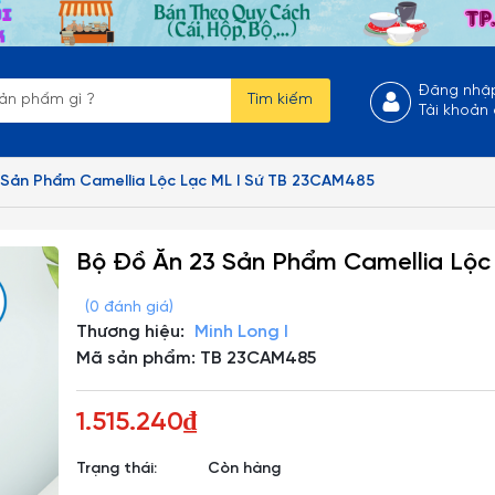
Đăng nhậ
Tìm kiếm
Tài khoản
 Sản Phẩm Camellia Lộc Lạc ML I Sứ TB 23CAM485
Bộ Đồ Ăn 23 Sản Phẩm Camellia Lộc
(0 đánh giá)
Thương hiệu:
Minh Long I
Mã sản phẩm: TB 23CAM485
1.515.240₫
Trạng thái:
Còn hàng