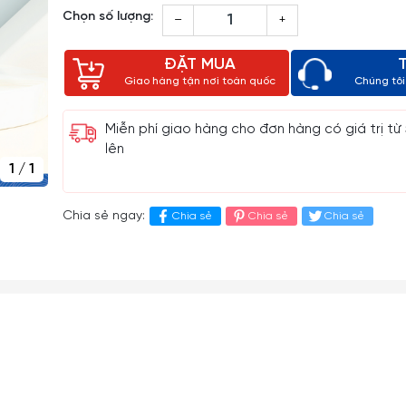
Chọn số lượng:
–
+
ĐẶT MUA
Giao hàng tận nơi toàn quốc
Chúng tôi 
Miễn phí giao hàng cho đơn hàng có giá trị từ
lên
1
/
1
Chia sẻ ngay:
Chia sẻ
Chia sẻ
Chia sẻ