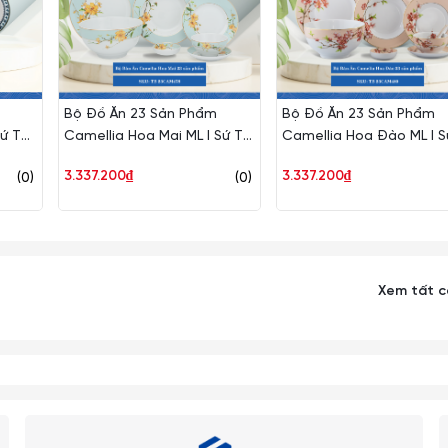
Bộ Đồ Ăn 23 Sản Phẩm
Bộ Đồ Ăn 23 Sản Phẩm
Sứ TB
Camellia Hoa Mai ML I Sứ TB
Camellia Hoa Đào ML I S
23CAM478
TB 23CAM480
3.337.200₫
3.337.200₫
(0)
(0)
Xem tất 