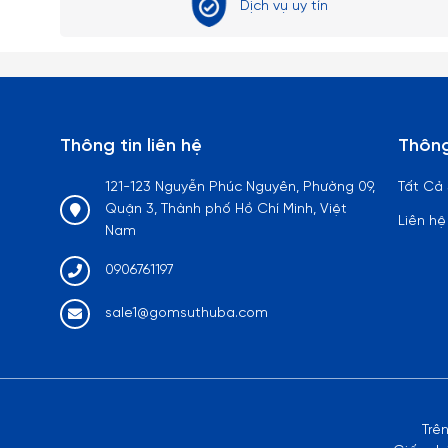
Dịch vụ uy tín
Thông tin liên hệ
Thông
121-123 Nguyễn Phúc Nguyên, Phường 09,
Tất Cả
Quận 3, Thành phố Hồ Chí Minh, Việt
Liên hệ
Nam
0906761197
sale1@gomsuthuba.com
Trê