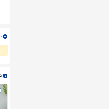
cả
cả