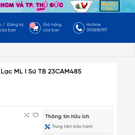
p
/
Đăng ký
Giỏ hàng
Hotline
0
 của bạn
của bạn
0906761197
 Lạc ML I Sứ TB 23CAM485
Thông tin hữu ích
Trung tâm bảo hành