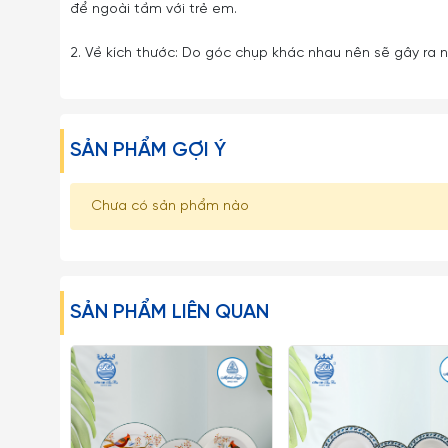
để ngoài tầm với trẻ em.
2. Về kích thước: Do góc chụp khác nhau nên sẽ gây ra nh
SẢN PHẨM GỢI Ý
Chưa có sản phẩm nào
SẢN PHẨM LIÊN QUAN