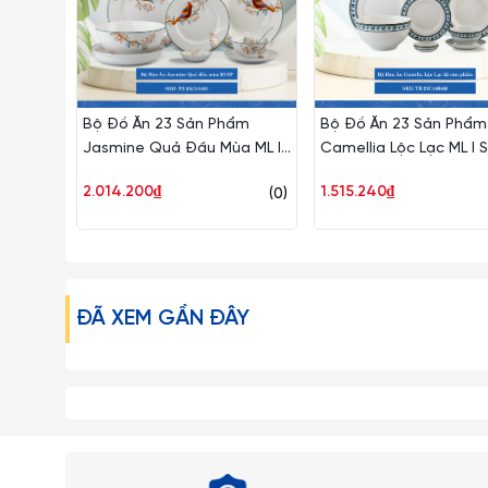
Bộ Đồ Ăn 23 Sản Phẩm
Bộ Đồ Ăn 23 Sản Phẩm
Jasmine Quả Đầu Mùa ML I
Camellia Lộc Lạc ML I 
Sứ TB 23JAS481
23CAM485
2.014.200₫
1.515.240₫
(0)
ĐÃ XEM GẦN ĐÂY