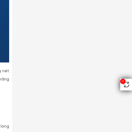
g nét
trắng
0
 lòng