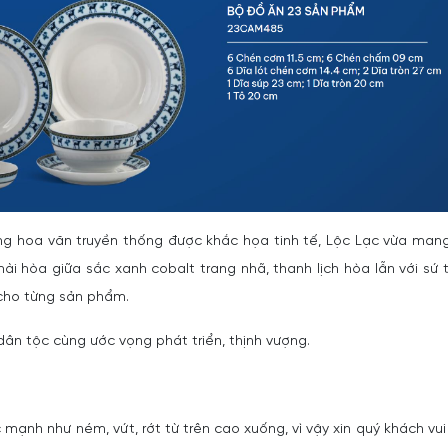
ững hoa văn truyền thống được khắc họa tinh tế, Lộc Lạc vừa man
i hòa giữa sắc xanh cobalt trang nhã, thanh lịch hòa lẫn với sứ 
 cho từng sản phẩm.
dân tộc cùng ước vọng phát triển, thịnh vượng.
 mạnh như ném, vứt, rớt từ trên cao xuống, vì vậy xin quý khách vui