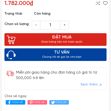
1.782.000₫
Trạng thái:
Còn hàng
Chọn số lượng:
–
+
ĐẶT MUA
Giao hàng tận nơi toàn quốc
TƯ VẤN
Chúng tôi sẽ gọi lại cho bạn
Miễn phí giao hàng cho đơn hàng có giá trị từ
500,000 trở lên
Xem thêm
Chia sẻ ngay:
Chia sẻ
Chia sẻ
Chia sẻ