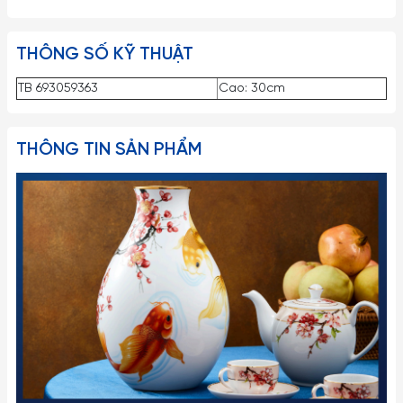
THÔNG SỐ KỸ THUẬT
TB 693059363
Cao: 30cm
THÔNG TIN SẢN PHẨM