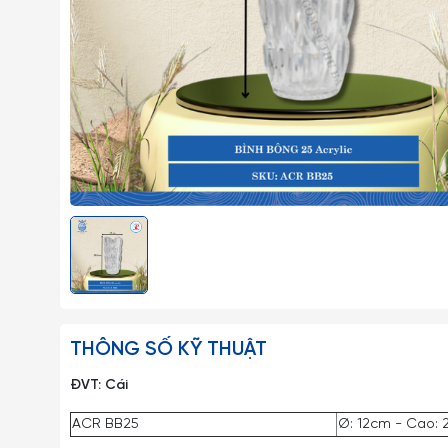
THÔNG SỐ KỸ THUẬT
ĐVT: Cái
ACR BB25
Ø: 12cm - Cao: 