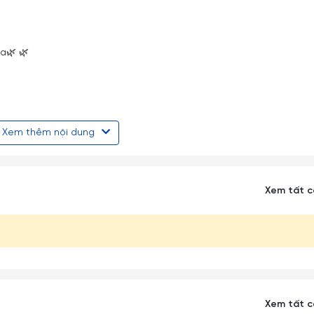
a🌿 🌿
Xem thêm nội dung
 rửa chén bát và lò vi sóng
 để làm sạch sản phẩm
Xem tất 
bền cao, không bị bóp méo bởi các tác động bên ngoài như môi tr
g thời gian dài mà vẫn như mới
Xem tất 