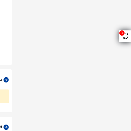
0
cả
ường,
cả