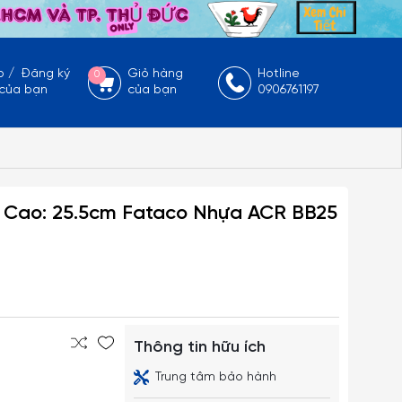
p
/
Đăng ký
Giỏ hàng
Hotline
0
 của bạn
của bạn
0906761197
m Cao: 25.5cm Fataco Nhựa ACR BB25
Thông tin hữu ích
Trung tâm bảo hành