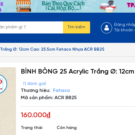
Đăng nhậ
Tìm kiếm
Tài khoản
 Trắng Ø: 12cm Cao: 25.5cm Fataco Nhựa ACR BB25
BÌNH BÔNG 25 Acrylic Trắng Ø: 12c
(1 đánh giá)
Thương hiệu:
Fataco
Mã sản phẩm: ACR BB25
160.000₫
Trạng thái:
Còn hàng