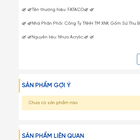
🌿 🌿Tên thương hiệu: FATACO🌿 🌿
🌿 🌿Nhà Phân Phối: Công Ty TNHH TM XNK Gốm Sứ Thu B
🌿 🌿Nguyên liệu: Nhựa Acrylic.🌿 🌿
🌿 🌿Sử dụng & bảo quản nhựa Acrylic:🌿🌿
- Không sử dụng sản phẩm làm từ nhựa acrylic trong máy
- Chùi rửa bằng tay là cách duy nhất và an toàn nhất
SẢN PHẨM GỢI Ý
🌿 🌿Xuất xứ: Việt Nam🌿 🌿
Chưa có sản phẩm nào
🌿 🌿Ưu điểm nổi bật của nhựa Acrylic:🌿 🌿
-
Nhựa Acrylic
là vật liệu nhựa có bề mặt cứng, có độ 
thời tiết,..Do vậy, sản phẩm từ
nhựa acrylic
có thể sử dụn
SẢN PHẨM LIÊN QUAN