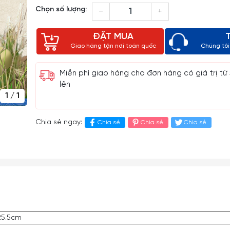
Chọn số lượng:
–
+
ĐẶT MUA
Giao hàng tận nơi toàn quốc
Chúng tôi 
Miễn phí giao hàng cho đơn hàng có giá trị từ
lên
1
/
1
Chia sẻ ngay:
Chia sẻ
Chia sẻ
Chia sẻ
25.5cm