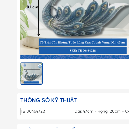
THÔNG SỐ KỸ THUẬT
TB 00464728
Dài: 47cm - Rộng: 28cm - Ca