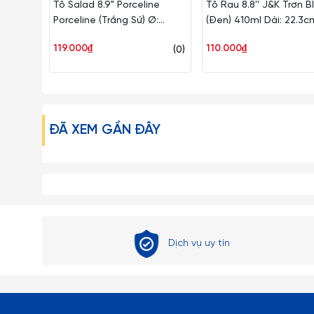
Tô Salad 8.9" Porceline
Tô Rau 8.8'' J&K Trơn B
Porceline (Trắng Sứ) Ø:
(Đen) 410ml Dài: 22.3c
22.5cm 700ml Cao: 10cm
Rộng: 20cm Cao: 8.5c
119.000₫
110.000₫
(0)
Superware Nhựa BV277-8.9
Superware Nhựa BV167
Po
B
ĐÃ XEM GẦN ĐÂY
Dịch vụ uy tín