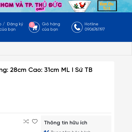
p
/
Đăng ký
Giỏ hàng
Hotline
0
 của bạn
của bạn
0906761197
ng: 28cm Cao: 31cm ML I Sứ TB
Thông tin hữu ích