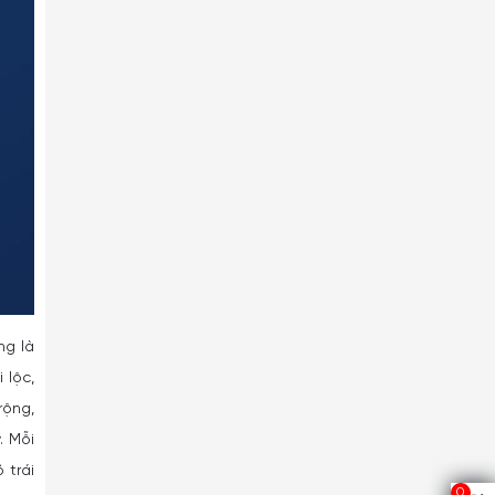
ng là
 lộc,
rộng,
. Mỗi
 trái
0