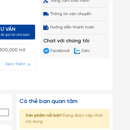
Trung tâm bảo hành
Thông tin vận chuyển
Hướng dẫn thanh toán
TƯ VẤN
sẽ gọi lại cho bạn
Chat với chúng tôi
 500,000 trở
Facebook
Zalo
Xem thêm
Có thể bạn quan tâm
Sản phẩm nổi bật!
Đang được cập nhật
nội dung.