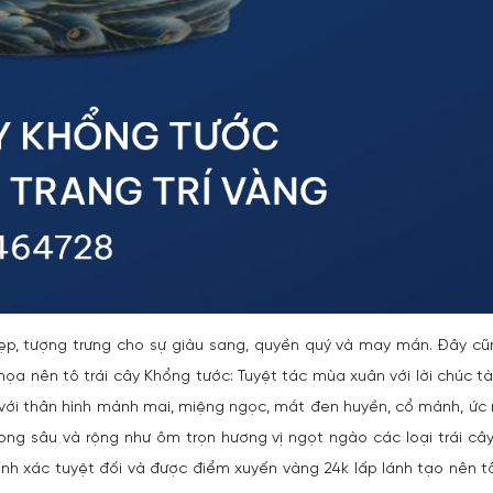
đẹp, tượng trưng cho sự giàu sang, quyền quý và may mắn. Đây cũ
 nên tô trái cây Khổng tước: Tuyệt tác mùa xuân với lời chúc tài
 với thân hình mảnh mai, miệng ngọc, mắt đen huyền, cổ mảnh, ức 
ng sâu và rộng như ôm trọn hương vị ngọt ngào các loại trái cây
nh xác tuyệt đối và được điểm xuyến vàng 24k lấp lánh tạo nên tô