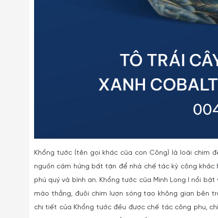
Khổng tước (tên gọi khác của con Công) là loài chim 
nguồn cảm hứng bất tận để nhà chế tác kỳ công khắc họa
phú quý và bình an. Khổng tước của Minh Long I nổi bật
mào thẳng, đuôi chim lượn sóng tạo không gian bên tro
chi tiết của Khổng tước đều được chế tác công phu, chí