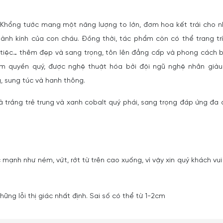
y Khổng tước mang một năng lượng to lớn, đơm hoa kết trái cho 
 thành kính của con cháu. Đồng thời, tác phẩm còn có thể trang tr
tiệc… thêm đẹp và sang trọng, tôn lên đẳng cấp và phong cách bà
him quyền quý, được nghệ thuật hóa bởi đội ngũ nghệ nhân giàu
, sung túc và hanh thông.
à trắng trẻ trung và xanh cobalt quý phái, sang trọng đáp ứng đa
 mạnh như ném, vứt, rớt từ trên cao xuống, vì vậy xin quý khách vui
ững lỗi thị giác nhất định. Sai số có thể từ 1-2cm