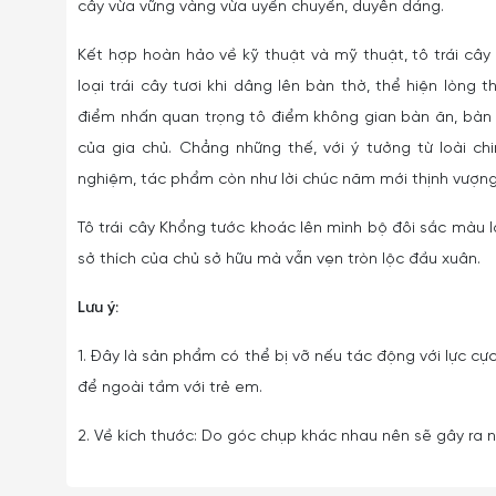
cây vừa vững vàng vừa uyển chuyển, duyên dáng.
Kết hợp hoàn hảo về kỹ thuật và mỹ thuật, tô trái câ
loại trái cây tươi khi dâng lên bàn thờ, thể hiện lòng
điểm nhấn quan trọng tô điểm không gian bàn ăn, bàn 
của gia chủ. Chẳng những thế, với ý tưởng từ loài c
nghiệm, tác phẩm còn như lời chúc năm mới thịnh vượng
Tô trái cây Khổng tước khoác lên mình bộ đôi sắc màu l
sở thích của chủ sở hữu mà vẫn vẹn tròn lộc đầu xuân.
Lưu ý:
1. Đây là sản phẩm có thể bị vỡ nếu tác động với lực cực
để ngoài tầm với trẻ em.
2. Về kích thước: Do góc chụp khác nhau nên sẽ gây ra nh