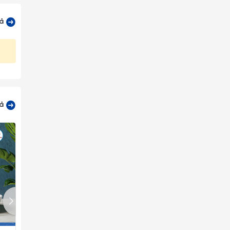
cả
cả