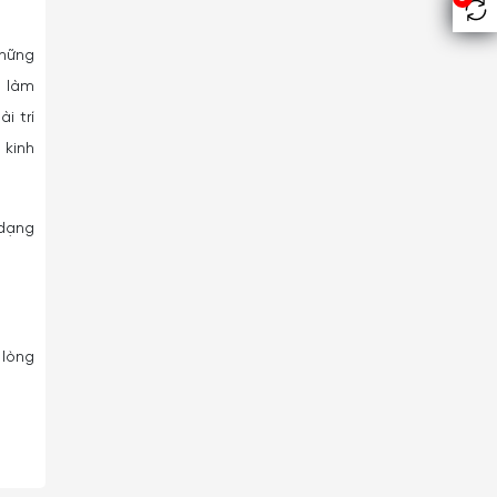
những
í làm
i trí
 kinh
 dạng
 lòng