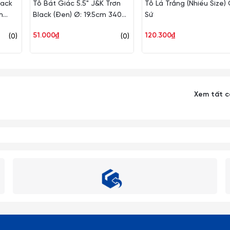
lack
Tô Bát Giác 5.5" J&K Trơn
Tô Lá Trắng (Nhiều Size)
m
Black (Đen) Ø: 19.5cm 340ml
Sứ
m
Cao: 2.5cm Superware Nhựa
51.000₫
120.300₫
(0)
(0)
-8.8
BV191-5.5 B
Xem tất 