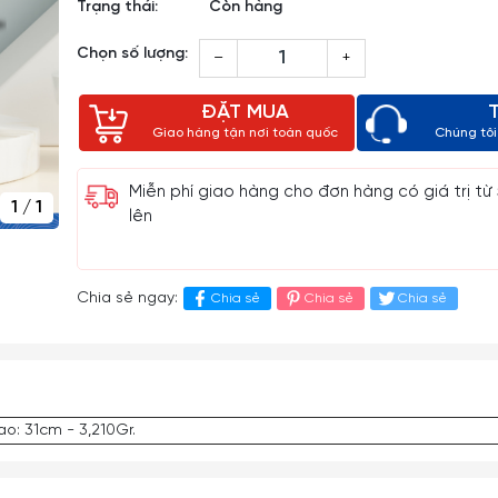
Trạng thái:
Còn hàng
Chọn số lượng:
–
+
ĐẶT MUA
Giao hàng tận nơi toàn quốc
Chúng tôi 
Miễn phí giao hàng cho đơn hàng có giá trị từ
1
/
1
lên
Chia sẻ ngay:
Chia sẻ
Chia sẻ
Chia sẻ
o: 31cm - 3,210Gr.