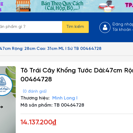
Đăng nhậ
Tìm kiếm
Tài khoản
i:47cm Rộng: 28cm Cao: 31cm ML I Sứ TB 00464728
Tô Trái Cây Khổng Tước Dài:47cm Rộ
00464728
(0 đánh giá)
Thương hiệu:
Minh Long I
Mã sản phẩm: TB 00464728
14.137.200₫