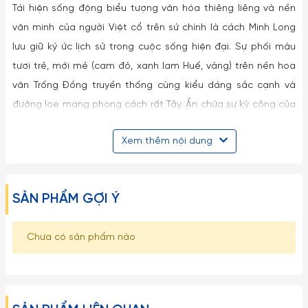
Tái hiện sống động biểu tượng văn hóa thiêng liêng và nền
văn minh của người Việt cổ trên sứ chính là cách Minh Long
lưu giữ ký ức lịch sử trong cuộc sống hiện đại. Sự phối màu
tươi trẻ, mới mẻ (cam đỏ, xanh lam Huế, vàng) trên nền hoa
văn Trống Đồng truyền thống cùng kiểu dáng sắc cạnh và
đường loe mang phong cách rất Tây. Ẩn chứa sự kỳ công của
người làm nghề, Trống đồng làm sống dậy vẻ đẹp, linh hồn
Xem thêm nội dung
của đất nước, dân tộc thủa sơ khai, nơi thăng hoa tài năng,
kỹ thuật minh triết, trí tuệ sáng tạo và đời sống tinh thần của
người Việt. Bộ sản phẩm cao cấp không chỉ là tâm huyết và
SẢN PHẨM GỢI Ý
tấm lòng trân trọng giá trị cổ xưa đồng thời còn là niềm tự
hào về hào khí, sức sống mãnh liệt 4000 năm nước Việt.
Chưa có sản phẩm nào
Lưu ý:
1. Đây là sản phẩm có thể bị vỡ nếu tác động với lực cực
mạnh như ném, vứt, rớt từ trên cao xuống, vì vậy xin quý