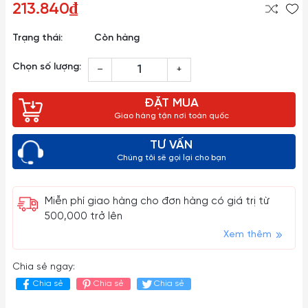
213.840₫
Trạng thái:
Còn hàng
Chọn số lượng:
–
+
ĐẶT MUA
Giao hàng tận nơi toàn quốc
TƯ VẤN
Chúng tôi sẽ gọi lại cho bạn
Miễn phí giao hàng cho đơn hàng có giá trị từ
500,000 trở lên
Xem thêm
Chia sẻ ngay:
Chia sẻ
Chia sẻ
Chia sẻ