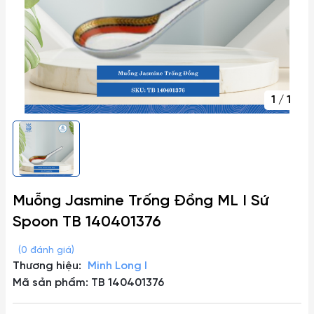
1
/
1
Muỗng Jasmine Trống Đồng ML I Sứ
Spoon TB 140401376
(0 đánh giá)
Thương hiệu:
Minh Long I
Mã sản phẩm: TB 140401376