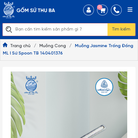
0
Tìm kiếm
Trang chủ
/
Muỗng Cong
/
Muỗng Jasmine Trống Đồng
ML I Sứ Spoon TB 140401376