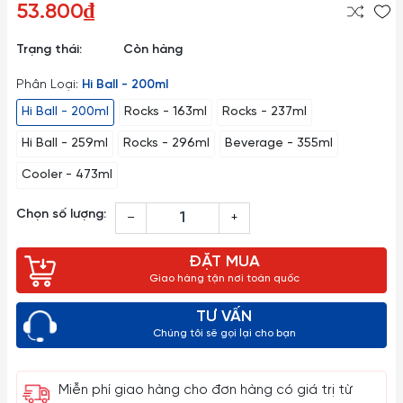
53.800₫
Trạng thái:
Còn hàng
Phân Loại:
Hi Ball - 200ml
Hi Ball - 200ml
Rocks - 163ml
Rocks - 237ml
Hi Ball - 259ml
Rocks - 296ml
Beverage - 355ml
Cooler - 473ml
Chọn số lượng:
–
+
ĐẶT MUA
Giao hàng tận nơi toàn quốc
TƯ VẤN
Chúng tôi sẽ gọi lại cho bạn
Miễn phí giao hàng cho đơn hàng có giá trị từ