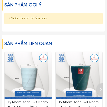
SẢN PHẨM GỢI Ý
Chưa có sản phẩm nào
SẢN PHẨM LIÊN QUAN
Dòng DuraTurff là Dòng Ly Cao cấp Cường lực . Khi bạn làm
Rơi Sp Cường Lực bạn không phải lo. Tỉ lệ bể vỡ chỉ có 10%
Ly Nhám Xoắn J&K Nhám
Ly Nhám Xoắn J&K Nhám
Thôi nhé . Nếu thật Sự vỡ thì Với công Nghệ Cường lực Bán