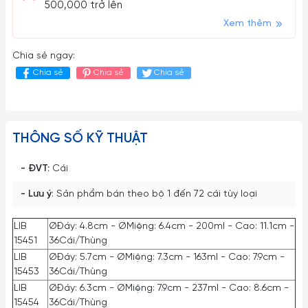
500,000 trở lên
Xem thêm
Chia sẻ ngay:
Chia sẻ
Chia sẻ
Chia sẻ
THÔNG SỐ KỸ THUẬT
- ĐVT:
Cái
- Lưu ý
: Sản phẩm bán theo bộ 1 đến 72 cái tùy loại
LIB
ØĐáy: 4.8cm - ØMiệng: 6.4cm - 200ml - Cao: 11.1cm -
15451
36Cái/Thùng
LIB
ØĐáy: 5.7cm - ØMiệng: 7.3cm - 163ml - Cao: 7.9cm -
15453
36Cái/Thùng
LIB
ØĐáy: 6.3cm - ØMiệng: 7.9cm - 237ml - Cao: 8.6cm -
15454
36Cái/Thùng