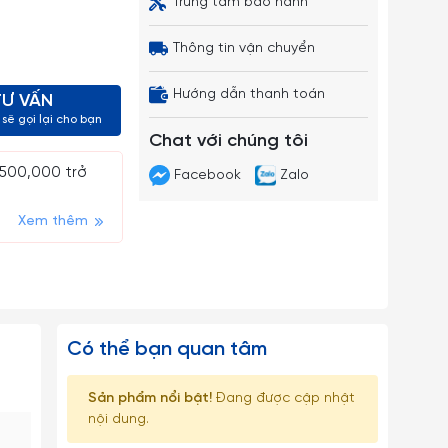
Trung tâm bảo hành
Thông tin vận chuyển
Hướng dẫn thanh toán
TƯ VẤN
sẽ gọi lại cho bạn
Chat với chúng tôi
 500,000 trở
Facebook
Zalo
Xem thêm
Có thể bạn quan tâm
Sản phẩm nổi bật!
Đang được cập nhật
nội dung.