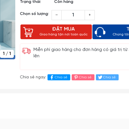
Trạng thái:
Còn hàng
Chọn số lượng:
–
+
ĐẶT MUA
Giao hàng tận nơi toàn quốc
Chúng tôi 
Miễn phí giao hàng cho đơn hàng có giá trị từ
1
/
1
lên
Chia sẻ ngay:
Chia sẻ
Chia sẻ
Chia sẻ