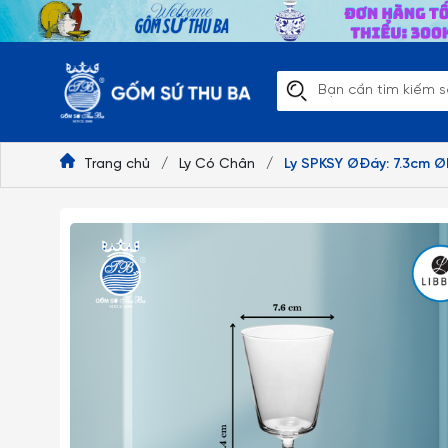
Trang chủ
/
Ly Có Chân
/
Ly SPKSY ØĐáy: 7.3cm Ø