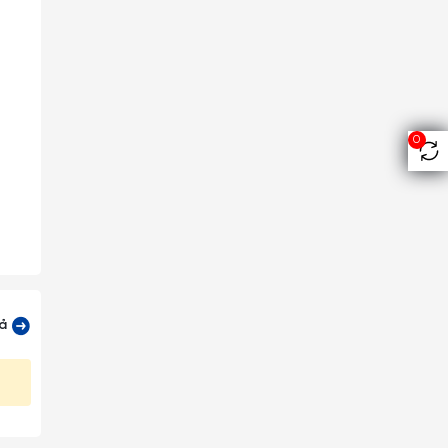
0
cả
 cầu,