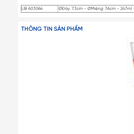
LIB 603064
ØĐáy: 7.3cm - ØMiệng: 7.6cm - 247ml 
THÔNG TIN SẢN PHẨM