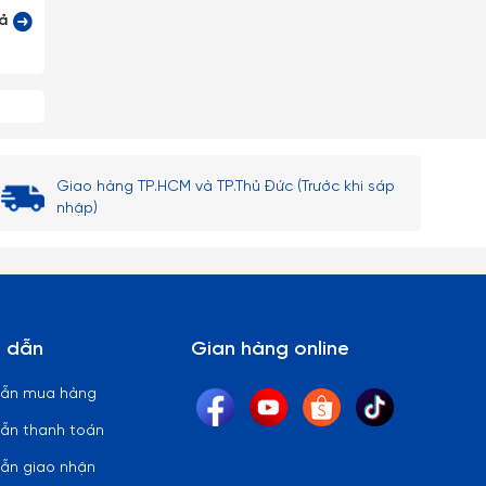
cả
tuyệt
Giao hàng TP.HCM và TP.Thủ Đức (Trước khi sáp
nhập)
 lại)
 thủy
 dẫn
Gian hàng online
ên bi
dẫn mua hàng
ẫn thanh toán
ẫn giao nhận
 lòng