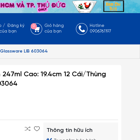
p
/
Đăng ký
Giỏ hàng
Hotline
0
 của bạn
của bạn
0906761197
U Glassware LIB 603064
 247ml Cao: 19.4cm 12 Cái/Thùng
603064
Thông tin hữu ích