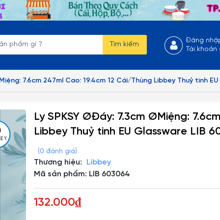
Đăng nhậ
Tìm kiếm
Tài khoản
Miệng: 7.6cm 247ml Cao: 19.4cm 12 Cái/Thùng Libbey Thuỷ tinh E
Ly SPKSY ØĐáy: 7.3cm ØMiệng: 7.6cm
Libbey Thuỷ tinh EU Glassware LIB 
(0 đánh giá)
Thương hiệu:
Libbey
Mã sản phẩm: LIB 603064
132.000₫