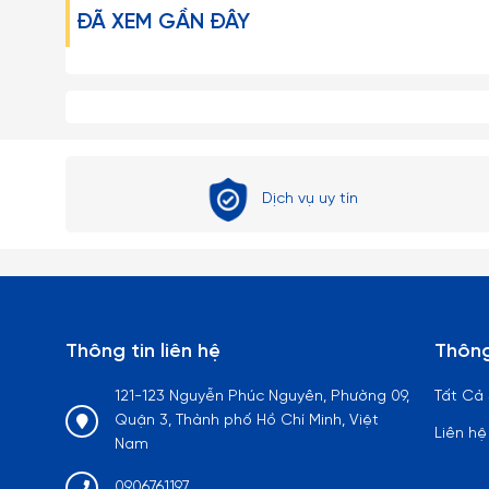
ĐÃ XEM GẦN ĐÂY
– Những loại ly rượu vang, ly cooktail thủy tinh mà có 
đối không được bẻ, vặn hoặc cầm không đúng cách…
– Tuyệt đối không dùng các đồ vật cứng thô ráp để lau ch
– Tránh dùng Ly trong lò vi sóng, lò nướng hay các thiết 
Dịch vụ uy tín
– Hạn chế dùng Ly cốc thủy tinh với các loại máy rửa ché
– Tuyệt đối tránh rót nước sôi nóng một cách đột ngột
gây ra hiện tượng sốc nhiệt có thể làm nứt vỡ Ly.
– Với tất cả mọi loại đồ thủy tinh nói chung thì chanh 
Thông tin liên hệ
Thông
tinh luôn trong và sáng bóng như mới, đối với các loại l
nhỏ li ti bằng thép không gỉ để rửa chất cặn bã và vết 
121-123 Nguyễn Phúc Nguyên, Phường 09,
Tất Cả
Quận 3, Thành phố Hồ Chí Minh, Việt
Liên hệ
Lưu ý:
Nam
0906761197