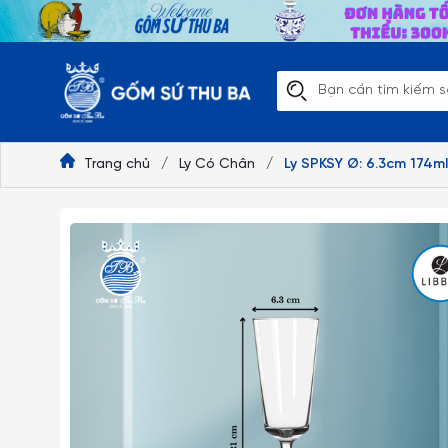
Trang chủ
/
Ly Có Chân
/
Ly SPKSY Ø: 6.3cm 174ml