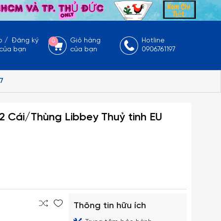
p
/
Đăng ký
Giỏ hàng
Hotline
0
 của bạn
của bạn
0906761197
7
2 Cái/Thùng Libbey Thuỷ tinh EU
Thông tin hữu ích