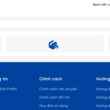
Xem tất 
phần chân ly nhỏ dài rất dễ gẫy vỡ nên khi cầm phải nhẹ nhàng và 
ùi rửa ly cốc.
bị có nhiệt độ cao.
n đĩa.
 vào các sản phẩm làm từ thuy tinh (từ nóng sang lạnh hoặc ngược
hoặc dấm trắng (dấm ăn) là những chất tẩy rửa thần kỳ, giúp ly cốc
 tin
Chính sách
Hướng
ọ bình thuỷ tinh có cổ thon dài, khó rửa sạch có thể dùng những vi
bẩn nằm sâu trong bình.
 Sản Phẩm
Chính sách vận chuyển
Hướng 
Chính sách đổi trả
Hướng d
Quy định sử dụng
Hướng d