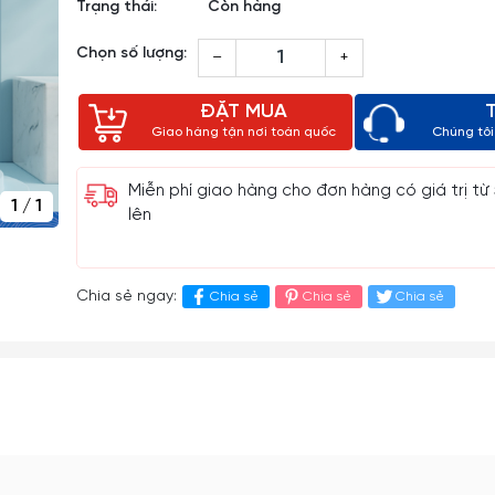
Trạng thái:
Còn hàng
Chọn số lượng:
–
+
ĐẶT MUA
Giao hàng tận nơi toàn quốc
Chúng tôi 
Miễn phí giao hàng cho đơn hàng có giá trị từ
1
/
1
lên
Chia sẻ ngay:
Chia sẻ
Chia sẻ
Chia sẻ