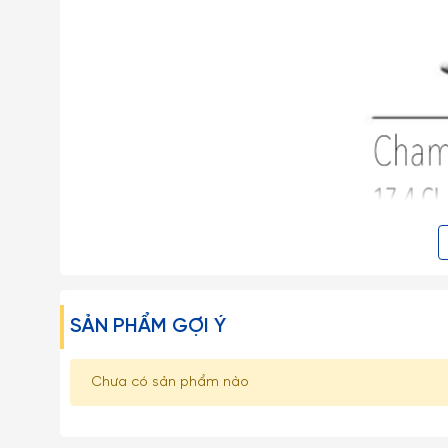
SẢN PHẨM GỢI Ý
- Libbey là thương hiệu thuỷ tinh nổi tiếng của Mỹ, đ
Chưa có sản phẩm nào
được thành lập từ năm 1818 với các dòng sản phẩm phong
- Hiện nay Libbey có tổng cộng 6 nhà máy ở Mỹ, Mexico,