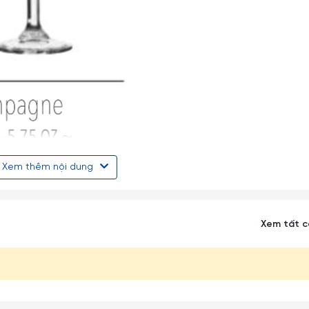
Xem thêm nội dung
Xem tất 
ược coi là một trong những hãng sản xuất thủy tinh lớn nhất toàn
 phú, chất lượng cao được biết đến rộng rãi trên toàn thế giới.
 Hà Lan, Bồ Đào Nha và Trung Quốc (2 nhà máy).