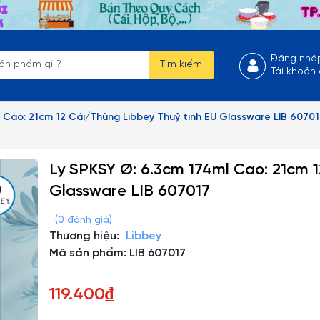
Đăng nhậ
Tìm kiếm
Tài khoản
 Cao: 21cm 12 Cái/Thùng Libbey Thuỷ tinh EU Glassware LIB 60701
Ly SPKSY Ø: 6.3cm 174ml Cao: 21cm 1
Glassware LIB 607017
(0 đánh giá)
Thương hiệu:
Libbey
Mã sản phẩm: LIB 607017
119.400₫