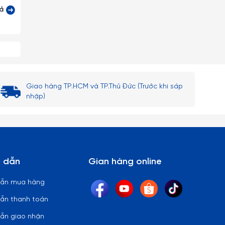
cả
tuyệt
Giao hàng TP.HCM và TP.Thủ Đức (Trước khi sáp
nhập)
 lại)
 thủy
 dẫn
Gian hàng online
ên bi
dẫn mua hàng
ẫn thanh toán
ẫn giao nhận