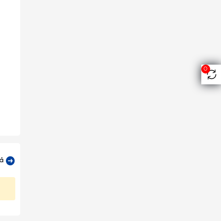
0
cả
 cầu,