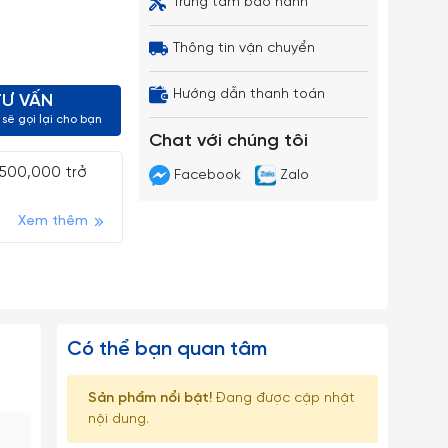
Trung tâm bảo hành
Thông tin vận chuyển
Hướng dẫn thanh toán
TƯ VẤN
sẽ gọi lại cho bạn
Chat với chúng tôi
 500,000 trở
Facebook
Zalo
Xem thêm
Có thể bạn quan tâm
Sản phẩm nổi bật!
Đang được cập nhật
nội dung.