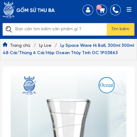
0
Tìm kiếm
Trang chủ
/
Ly Loe
/
Ly Space Wave Hi Ball, 300ml 300ml
48 Cái/Thùng 6 Cái/Hộp Ocean Thủy Tinh OC 1P03863