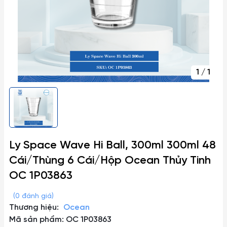
1
/
1
Ly Space Wave Hi Ball, 300ml 300ml 48
Cái/Thùng 6 Cái/Hộp Ocean Thủy Tinh
OC 1P03863
(0 đánh giá)
Thương hiệu:
Ocean
Mã sản phẩm: OC 1P03863