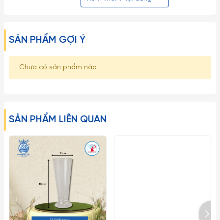
hóa chất độc hại, màu sắc tự nhiên từ thiên nhiên, đảm bảo
an toàn tuyệt đối cho sức khỏe người dùng.
SẢN PHẨM GỢI Ý
Một số lưu ý khi sử dụng:
– Hạn chế việc để Ly Dĩa Thủy Tinh va chạm mạnh trực tiếp
Chưa có sản phẩm nào
vào nhau cũng như va đập vào các đồ vật cứng khác tránh
sứt mẻ nứt vỡ.
– Những loại ly rượu vang, ly cooktail thủy tinh mà có phần
SẢN PHẨM LIÊN QUAN
chân ly nhỏ dài rất dễ gẫy vỡ nên khi cầm phải nhẹ nhàng và
tuyệt đối không được bẻ, vặn hoặc cầm không đúng cách…
– Tuyệt đối không dùng các đồ vật cứng thô ráp để lau chùi
rửa ly cốc.
– Tránh dùng Ly Ocean Thái Lan trong lò vi sóng, lò nướng hay
các thiết bị có nhiệt độ cao.