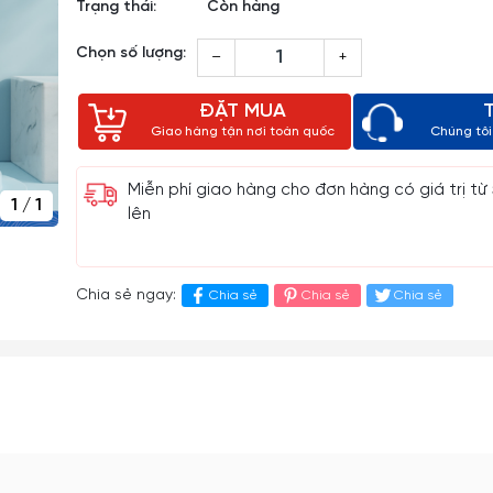
Trạng thái:
Còn hàng
Chọn số lượng:
–
+
ĐẶT MUA
Giao hàng tận nơi toàn quốc
Chúng tôi 
Miễn phí giao hàng cho đơn hàng có giá trị từ
1
/
1
lên
Chia sẻ ngay:
Chia sẻ
Chia sẻ
Chia sẻ