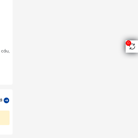
0
 cầu,
ản và
cả
t kế.
khách