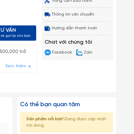
Trung tâm bảo hành
Thông tin vận chuyển
Hướng dẫn thanh toán
TƯ VẤN
sẽ gọi lại cho bạn
Chat với chúng tôi
 500,000 trở
Facebook
Zalo
Xem thêm
Có thể bạn quan tâm
Sản phẩm nổi bật!
Đang được cập nhật
nội dung.