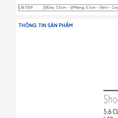
LIB 5109
ØĐáy: 3.5cm - ØMiệng: 5.1cm - 56ml - Ca
THÔNG TIN SẢN PHẨM