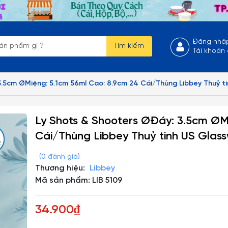
Đăng nhậ
Tìm kiếm
Tài khoản
3.5cm ØMiệng: 5.1cm 56ml Cao: 8.9cm 24 Cái/Thùng Libbey Thuỷ ti
Ly Shots & Shooters ØĐáy: 3.5cm ØM
Cái/Thùng Libbey Thuỷ tinh US Glass
(0 đánh giá)
Thương hiệu:
Libbey
Mã sản phẩm: LIB 5109
34.900₫