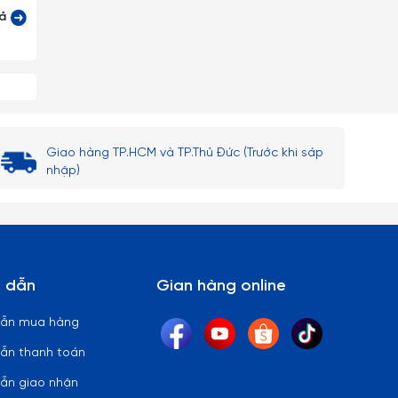
cả
 lại)
 thủy
ên bi
Giao hàng TP.HCM và TP.Thủ Đức (Trước khi sáp
nhập)
 lòng
 dẫn
Gian hàng online
dẫn mua hàng
ẫn thanh toán
ẫn giao nhận