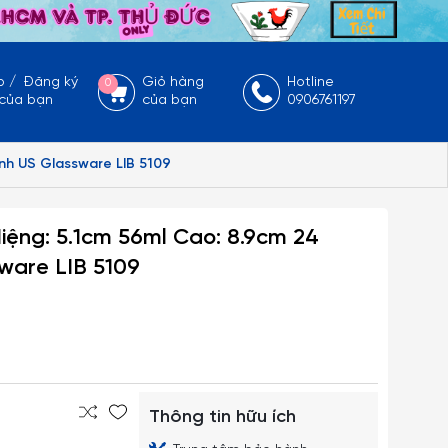
p
/
Đăng ký
Giỏ hàng
Hotline
0
 của bạn
của bạn
0906761197
nh US Glassware LIB 5109
iệng: 5.1cm 56ml Cao: 8.9cm 24
ware LIB 5109
Thông tin hữu ích