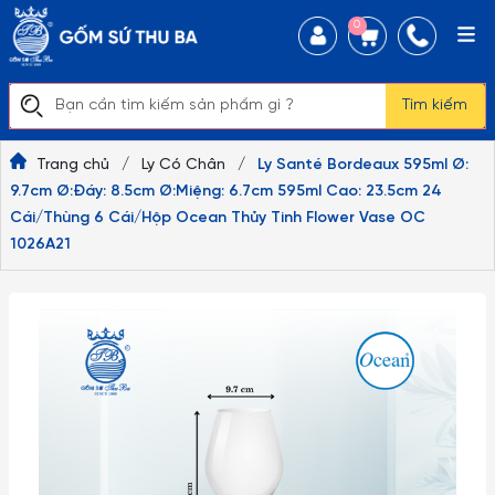
0
Tìm kiếm
Trang chủ
/
Ly Có Chân
/
Ly Santé Bordeaux 595ml Ø:
9.7cm Ø:Đáy: 8.5cm Ø:Miệng: 6.7cm 595ml Cao: 23.5cm 24
Cái/Thùng 6 Cái/Hộp Ocean Thủy Tinh Flower Vase OC
1026A21