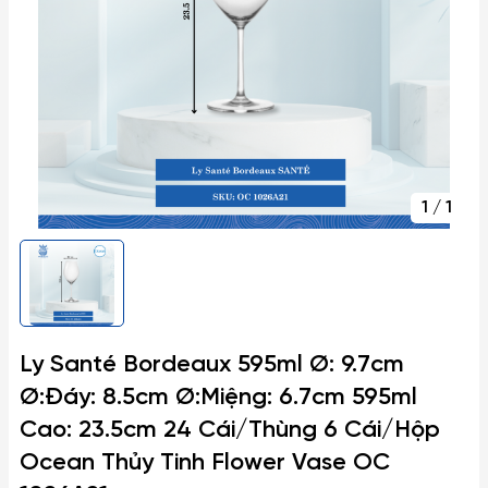
1
/
1
Ly Santé Bordeaux 595ml Ø: 9.7cm
Ø:Đáy: 8.5cm Ø:Miệng: 6.7cm 595ml
Cao: 23.5cm 24 Cái/Thùng 6 Cái/Hộp
Ocean Thủy Tinh Flower Vase OC