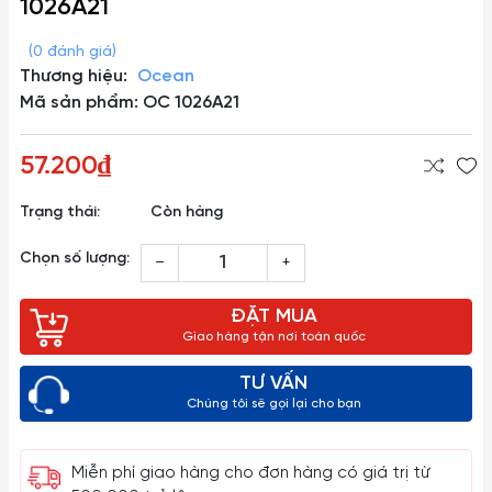
1026A21
(0 đánh giá)
Thương hiệu:
Ocean
Mã sản phẩm: OC 1026A21
57.200₫
Trạng thái:
Còn hàng
Chọn số lượng:
–
+
ĐẶT MUA
Giao hàng tận nơi toàn quốc
TƯ VẤN
Chúng tôi sẽ gọi lại cho bạn
Miễn phí giao hàng cho đơn hàng có giá trị từ