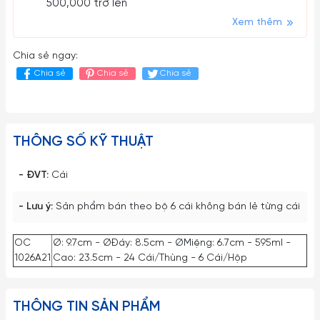
500,000 trở lên
Xem thêm
Chia sẻ ngay:
Chia sẻ
Chia sẻ
Chia sẻ
THÔNG SỐ KỸ THUẬT
- ĐVT:
Cái
- Lưu ý:
Sản phẩm bán theo bộ 6 cái không bán lẻ từng cái
OC
Ø: 9.7cm - ØĐáy: 8.5cm - ØMiệng: 6.7cm - 595ml -
1026A21
Cao: 23.5cm - 24 Cái/Thùng - 6 Cái/Hộp
THÔNG TIN SẢN PHẨM