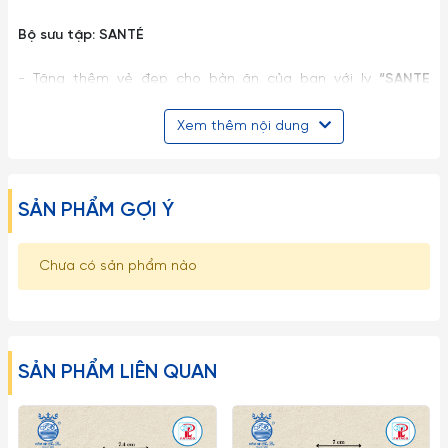
B
ộ sưu tập: SANTÉ
- Tăng thêm vẻ đẹp cho bàn ăn của bạn với ly
“SANTE
BORDEAUX”
thuộc dòng
SANTÉ,
kích thước 595 ml từ Ly rượu
Xem thêm nội dung
Ocean Glass, một kiểu dáng cổ điển nên có một bộ ở nhà.
Khi nhìn thấy nó, bạn sẽ muốn lấy một chai rượu vang mát
lạnh và mở nó ra. Ly
BORDEAUX
này được gọi là dáng chuẩn
SẢN PHẨM GỢI Ý
của ly rượu cho phép bạn nếm được hương vị ngon nhất của
rượu. Và với thiết kế đặc biệt với hình dáng to theo mẫu
Chưa có sản phẩm nào
“SANTE BORDEAUX”
của Ocean Glass Wine Glass giúp tăng
tiết diện của ly. Khi lắc ly rượu, rượu trong ly phản ứng với
không khí. Nó làm tăng mùi thơm của rượu rất tốt. Vì vậy, đây
là loại ly rượu đầu tiên phù hợp cho những ai thích uống rượu
SẢN PHẨM LIÊN QUAN
vang đỏ đậm đà hoặc rượu vang đỏ nồng nàn.
Một số lưu ý khi sử dụng: