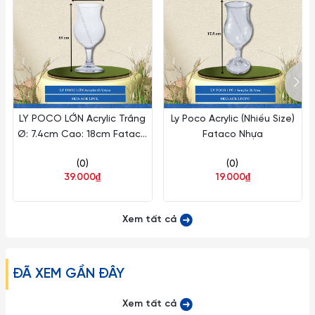
– Hạn chế việc để Ly Dĩa Thủy Tinh va chạm mạnh trực tiếp
vào nhau cũng như va đập vào các đồ vật cứng khác tránh
sứt mẻ nứt vỡ.
– Những loại ly rượu vang, ly cooktail thủy tinh mà có phần
chân ly nhỏ dài rất dễ gẫy vỡ nên khi cầm phải nhẹ nhàng và
LY POCO LỚN Acrylic Trắng
Ly Poco Acrylic (Nhiều Size)
tuyệt đối không được bẻ, vặn hoặc cầm không đúng cách…
Ø: 7.4cm Cao: 18cm Fataco
Fataco Nhựa
Nhựa ACR LPCL
– Tuyệt đối không dùng các đồ vật cứng thô ráp để lau chùi
(0)
(0)
39.000₫
19.000₫
rửa ly cốc.
– Tránh dùng Ly Ocean Thái Lan trong lò vi sóng, lò nướng hay
Xem tất cả
các thiết bị có nhiệt độ cao.
– Hạn chế dùng Ly cốc thủy tinh Thái Lan với các loại máy rửa
ĐÃ XEM GẦN ĐÂY
chén đĩa.
Xem tất cả
– Tuyệt đối tránh rót nước sôi nóng một cách đột ngột vào